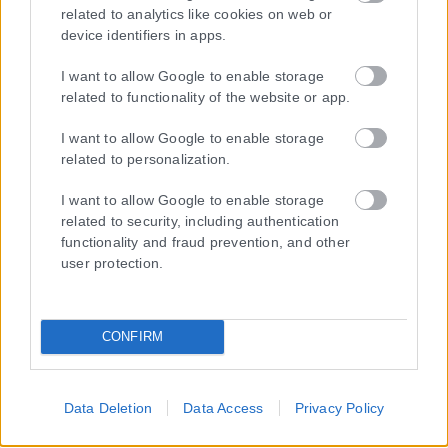
related to analytics like cookies on web or
συμμορφώνονται με τη Σύσταση (ΕΕ) 2018/334 της Επιτροπής της
device identifiers in apps.
1ης Μαρτίου 2018 σχετικά με τα μέτρα για την αποτελεσματική
αντιμετώπιση του παράνομου περιεχομένου στο διαδίκτυο (L 63).
I want to allow Google to enable storage
related to functionality of the website or app.
I want to allow Google to enable storage
Μοναδικός αριθμός Μ.Η.Τ. 262048
related to personalization.
ΤΑ ΠΡΩΤΟΣΕΛΙΔΑ ΣΗΜΕΡΑ
I want to allow Google to enable storage
related to security, including authentication
functionality and fraud prevention, and other
user protection.
CONFIRM
Data Deletion
Data Access
Privacy Policy