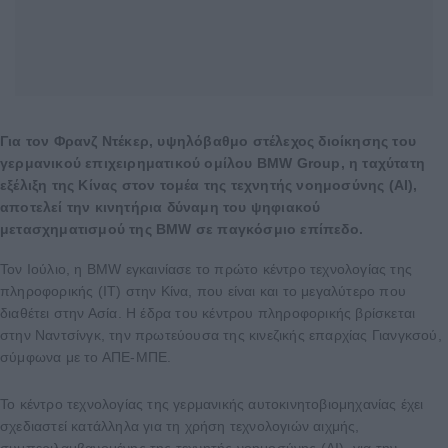
Για τον Φρανζ Ντέκερ, υψηλόβαθμο στέλεχος διοίκησης του
γερμανικού επιχειρηματικού ομίλου BMW Group, η ταχύτατη
εξέλιξη της Κίνας στον τομέα της τεχνητής νοημοσύνης (AI),
αποτελεί την κινητήρια δύναμη του ψηφιακού
μετασχηματισμού της BMW σε παγκόσμιο επίπεδο.
Τον Ιούλιο, η BMW εγκαινίασε το πρώτο κέντρο τεχνολογίας της
πληροφορικής (IT) στην Κίνα, που είναι και το μεγαλύτερο που
διαθέτει στην Ασία. Η έδρα του κέντρου πληροφορικής βρίσκεται
στην Ναντσίνγκ, την πρωτεύουσα της κινεζικής επαρχίας Γιανγκσού,
σύμφωνα με το ΑΠΕ-ΜΠΕ.
Το κέντρο τεχνολογίας της γερμανικής αυτοκινητοβιομηχανίας έχει
σχεδιαστεί κατάλληλα για τη χρήση τεχνολογιών αιχμής,
συμπεριλαμβανομένης της τεχνητής νοημοσύνης (ΑΙ), για την