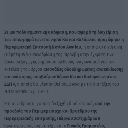
Σε μια πολύ σημαντική απόφαση, που αφορά τη διαχείριση
των απορριμμάτων στα νησιά Κω και Καλύμνου, προχώρησε η
Περιφερειακή Επιτροπή Νοτίου Αιγαίου,
η οποία στη χθεσινή
(Πέμπτη 19/6) συνεδρίαση της, προέβη στην έγκριση των
όρων διεξαγωγής δημόσιου διεθνούς διαγωνισμού για την
εκτέλεση του έργου
«Μονάδες ολοκληρωμένης ανακύκλωσης
και ανάκτησης αποβλήτων δήμων Κω και Καλυμνίων μέσω
ΣΔΙΤ»
, η οποία θα υλοποιηθεί σύμφωνα με τις διατάξεις του
Ν.3389/2005 περί Σ.Δ.Ι.Τ.
Στη συνεδρίαση η οποία διεξήχθη διαδικτυακά,
υπό την
προεδρία του Περιφερειάρχη και Προέδρου της
Περιφερειακής Επιτροπής, Γιώργου Χατζημάρκου
(φωτογραφία)
,
συμμετείχε και ο
Γενικός Γραμματέας