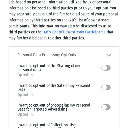
ads based on personal information utilized by us or personal
μου για ό,τι έχετε κάνει και είμαι βέβαιος ότι η συνεργασία θα
information disclosed to third parties prior to your opt-out. You
είναι ακόμα καλύτερη στο μέλλον ώστε να έρθουμε να
may separately opt-out of the further disclosure of your personal
ολοκληρώσουμε την κατασκευή των έργων, να τα
information by third parties on the IAB’s list of downstream
εγκαινιάσουμε και να τα λειτουργήσουμε».
participants. This information may also be disclosed by us to
third parties on the
IAB’s List of Downstream Participants
that
Ο Περιφερειάρχης και Πρόεδρος του ΦοΔΣΑ, Γιώργος
may further disclose it to other third parties.
Χατζημάρκος, δήλωσε:
«Έχουμε πει πολλές φορές ότι το
Please note that this website/app uses one or more Google
Περιβάλλον δεν υπηρετείται με λόγια, αλλά με έργα. Με
services and may gather and store information including but not
Personal Data Processing Opt Outs
πράξεις που αφήνουν αποτύπωμα στο παρόν και ελπίδα για
limited to your visit or usage behaviour. You may click to grant or
I want to opt-out of the Sharing of my
deny consent to Google and its third-party tags to use your data
το μέλλον. Είμαι ιδιαίτερα χαρούμενος γιατί, στην
personal data.
for below specified purposes in below Google consent section.
Περιφερειακή Επιτροπή της Περιφέρειας Νοτίου Αιγαίου,
Opted In
εγκρίναμε τους όρους για τη διενέργεια του Δημόσιου
I want to opt-out of the Sale of my Personal
Data.
Διεθνούς Διαγωνισμού για την υλοποίηση ενός έργου με
Opted In
τεράστια περιβαλλοντική σημασία:
I want to opt-out of processing my Personal
Τις Μονάδες Ολοκληρωμένης Ανακύκλωσης και Ανάκτησης
Data for Targeted Advertising.
Opted In
Αποβλήτων για τους Δήμους Κω και Καλυμνίων, μέσω ΣΔΙΤ.
I want to opt-out of Collection, Use,