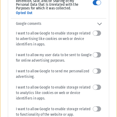
Ένα έργο που θα καλύψει ένα μεγάλο και χρόνιο κενό σε δύο
Retention, Sale, and/or Sharing of my
Personal Data that Is Unrelated with the
μεγάλα μας νησιά.
Purposes for which it was collected.
Opted Out
Ένα έργο με κατασκευαστικό κόστος 30,7 εκατομμυρίων
Google consents
ευρώ, χρηματοδοτούμενο από το Υπουργείο Εθνικής
Οικονομίας, το οποίο θα υλοποιήσει η Περιφέρεια Νοτίου
I want to allow Google to enable storage related
Αιγαίου βάσει προγραμματικής σύμβασης που έχει συνάψει
to advertising like cookies on web or device
identifiers in apps.
με τον ΦοΔΣΑ Ν. Αιγαίου.
I want to allow my user data to be sent to Google
Το πρώτο έργο ΣΔΙΤ στην Ελλάδα με χρηματοδότηση κατά 80%
for online advertising purposes.
δημόσιους πόρους και αυτό γιατί δώσαμε την μάχη μαζί με
τον Γενικό Γραμματέα, Μανώλη Γραφάκο, για χαμηλότερο
I want to allow Google to send me personalized
advertising.
κόστος λειτουργίας και αντίστοιχα χαμηλότερη επιβάρυνση
στους πολίτες της Κω και της Καλύμνου.
I want to allow Google to enable storage related
to analytics like cookies on web or device
Χαρήκαμε ιδιαίτερα που στη συνεδρίαση είχαμε μαζί μας τον
identifiers in apps.
Γενικό Γραμματέα Συντονισμού Διαχείρισης Αποβλήτων κ.
Γραφάκο του Υπουργείου Περιβάλλοντος, έναν άνθρωπο που
I want to allow Google to enable storage related
to functionality of the website or app.
στάθηκε δίπλα μας σε όλα τα βήματα αυτής της δύσκολης