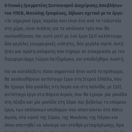
Ο Γενικός Γραμματέας Συντονισμού Διαχείρισης Αποβλήτων
του ΥΠΕΝ, Μανώλης Γραφάκος, δήλωσε σχετικά με το έργο:
«Το σημερινό έργο, παρόλο που είναι ένα από τα τελευταία
στη χώρα, είναι πιλότος για τα υπόλοιπα τρία που θα
ακολουθήσουν. Και αυτό γιατί με ένα έργο ΣΔΙΤ καλύπτουμε
δύο μεγάλες γεωγραφικές ενότητες, δύο μεγάλα νησιά. Αυτή
ήταν μια πρώτη απόφαση που πήραμε σε συνεργασία με τον
Περιφερειάρχη Γιώργο Χατζημάρκο, και αποδείχθηκε σωστή.
Για να καταλάβετε πόσο σημαντικό ήταν αυτό το πρόταγμα,
θα ακολουθήσουν αντίστοιχα έργα στη Στερεά Ελλάδα, που
θα έχουμε δύο μονάδες στη Λαμία και στη Χαλκίδα, με ΣΔΙΤ,
αντίστοιχο έργο στο Βόρειο Αιγαίο, που θα έχουμε μία μονάδα
στη Λέσβο και μία μονάδα στη Σάμο. Και βεβαίως το επόμενο
έργο, των υπόλοιπων υποδομών που απαιτούνται στο Νότιο
Αιγαίο, στα νησιά της Σύρου, της Μυκόνου, της Πάρου και
όπου απαιτηθεί να κάνουμε και σταθμό μεταφόρτωσης. Άρα