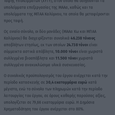
Ταφής Υπολειμμάτων (ΧΥΤΥ), στον οποίο θα οδηγούνται τα
υπολείμματα επεξεργασίας της ΜΑΑα, καθώς και τα
υπολείμματα της ΜΠΑΑ Καλύμνου, τα οποία θα μεταφέρονται
προς ταφή.
Ως ενιαίο σύνολο, οι δύο μονάδες (ΜΑΑα Κω και ΜΠΑΑ
Καλύμνου) θα διαχειρίζονται συνολικά
46.238 τόνους
αποβλήτων ετησίως, εκ των οποίων
24.738 τόνοι
είναι
σύμμεικτα αστικά απόβλητα,
10.000 τόνοι
είναι χωριστά
συλλεγμένα βιοαπόβλητα και
11.500 τόνοι
χωριστά
συλλεγμένα ανακυκλώσιμα υλικά συσκευασίας.
Ο συνολικός προϋπολογισμός του έργου ανέρχεται κατά την
περίοδο κατασκευής σε
30,4 εκατομμύρια ευρώ
κατά
μέγιστο, ενώ το σύνολο των πληρωμών κατά την περίοδο
λειτουργίας του έργου, σε όρους καθαρής παρούσας αξίας,
υπολογίζεται σε 79,66 εκατομμύρια ευρώ. Η Δημόσια
Χρηματοδότηση του έργου ανέρχεται στο 80%.