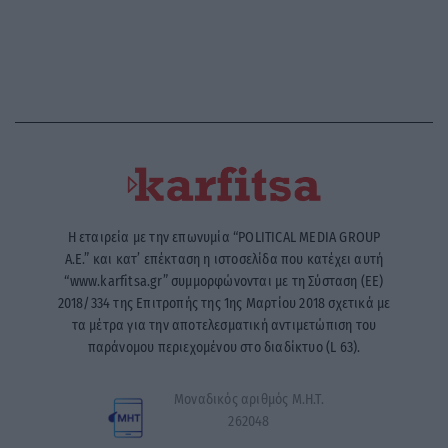
Η εταιρεία με την επωνυμία “POLITICAL MEDIA GROUP
A.E.” και κατ’ επέκταση η ιστοσελίδα που κατέχει αυτή
“www.karfitsa.gr” συμμορφώνονται με τη Σύσταση (ΕΕ)
2018/334 της Επιτροπής της 1ης Μαρτίου 2018 σχετικά με
τα μέτρα για την αποτελεσματική αντιμετώπιση του
παράνομου περιεχομένου στο διαδίκτυο (L 63).
Μοναδικός αριθμός Μ.Η.Τ.
262048