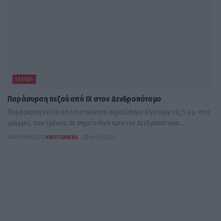
ΕΛΛΆΔΑ
Παράσυρση πεζού από ΙΧ στον Δενδροπόταμο
Παράσυρση πεζού από αυτοκίνητο σημειώθηκε λίγο πριν τις 5 μ.μ. στις
γραμμές των τρένων, σε σημείο λίγο πριν τον Δενδροπόταμο....
ΑΝΑΡΤΉΘΗΚΕ ΑΠΌ
KARFITSANEWS
06/08/2026