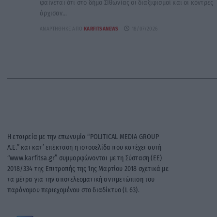
φαίνεται ότι στο δήμο ΣΙθωνίας οι διαξιφισμοί και οι κόντρες
άρχισαν...
ΑΝΑΡΤΉΘΗΚΕ ΑΠΌ
KARFITSANEWS
18/07/2026
Η εταιρεία με την επωνυμία “POLITICAL MEDIA GROUP
A.E.” και κατ’ επέκταση η ιστοσελίδα που κατέχει αυτή
“www.karfitsa.gr” συμμορφώνονται με τη Σύσταση (ΕΕ)
2018/334 της Επιτροπής της 1ης Μαρτίου 2018 σχετικά με
τα μέτρα για την αποτελεσματική αντιμετώπιση του
παράνομου περιεχομένου στο διαδίκτυο (L 63).