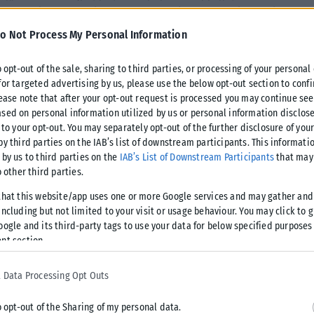
 στη μετέπειτα πορεία σου, στην αναζήτηση εργασίας αλλά
χει ως εξής:
o Not Process My Personal Information
o opt-out of the sale, sharing to third parties, or processing of your personal
for targeted advertising by us, please use the below opt-out section to conf
lease note that after your opt-out request is processed you may continue see
την εισαγωγή στην Τριτοβάθμια Εκπαίδευση έφτασε και σου
sed on personal information utilized by us or personal information disclose
νηφαλιότητα και αυτοπεποίθηση να αξιοποιήσεις και να
 to your opt-out. You may separately opt-out of the further disclosure of you
ποδώσεις το μέγιστο των δυνατοτήτων σου.
by third parties on the IAB’s list of downstream participants. This informati
 by us to third parties on the
IAB’s List of Downstream Participants
that may 
o other third parties.
ος κύκλος γνώσεων και εμπειριών είναι έτοιμοι να ανοιχτούν
that this website/app uses one or more Google services and may gather and
 δύναμη και την ικανότητά σου να πετύχεις αυτό που
ncluding but not limited to your visit or usage behaviour. You may click to 
σιοδοξία την προσπάθειά σου μέχρι την τελευταία στιγμή.
oogle and its third-party tags to use your data for below specified purposes
ς σου.
nt section.
αποτελούν ένα σημαντικό σταυροδρόμι για την μετέπειτα
 Data Processing Opt Outs
ναι το μοναδικό στη ζωή σου. Εξάλλου, η ζωή ολόκληρη είναι
o opt-out of the Sharing of my personal data.
ινές και αυτό που μετράει είναι να ξέρεις και να έχεις τη