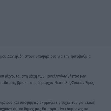
μου Δανιηλίδη στους υποψήφιους για την Τριτοβάθμια
υ ρίχνονται στη μάχη των Πανελληνίων Εξετάσεων,
παίδευση, βρίσκεται ο δήμαρχος Νεάπολης-Συκεών Σίμος
ήφιους και υποψήφιες εκφράζει τις ευχές του για «καλή
τόχρονα ότι «ο δήμος μας θα παραμείνει σύμμαχος και