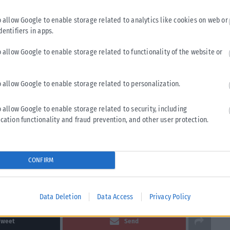
τρόπο να βλέπεις τη ζωή, μέσα από τις Τέχνες και τον
o allow Google to enable storage related to analytics like cookies on web or
 καθοδηγεί, ότι η επένδυση στην Παιδεία είναι επένδυση στο
dentifiers in apps.
o allow Google to enable storage related to functionality of the website or
ς και στα φοιτητικά σου χρόνια αλλά και στη μετέπειτα
ήποτε χρειαστείς.
o allow Google to enable storage related to personalization.
όμαστε καλή δύναμη και στους γονείς σου, οι οποίοι
o allow Google to enable storage related to security, including
ς το καλύτερο για το μέλλον σου και στηρίζοντας κάθε
cation functionality and fraud prevention, and other user protection.
ία και θετική σκέψη για το καλύτερο δυνατό αποτέλεσμα»!
CONFIRM
Data Deletion
Data Access
Privacy Policy
Tweet
Send