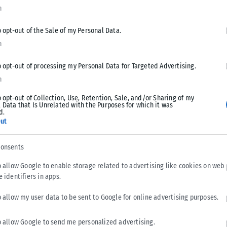
n
o opt-out of the Sale of my Personal Data.
ίμαστε περήφανοι για σένα, την έντιμη και σκληρή
n
χωρίς δισταγμό τα φτερά σου και να στρέφεις πάντα το
παιδεία, άλλωστε είναι μια συνεχής διαδικασία εμβάθυνσης
o opt-out of processing my Personal Data for Targeted Advertising.
ικότητας. Πιστεύουμε απόλυτα σε σένα και στην ικανότητά σου
n
o opt-out of Collection, Use, Retention, Sale, and/or Sharing of my
 Data that Is Unrelated with the Purposes for which it was
d.
, όπως δίπλα σου προσπαθούσαμε να βρισκόμαστε σε κάθε βήμα
ut
ου καθημερινότητα, δημιουργώντας τις καλύτερες συνθήκες
φα κτίρια, καινούργιες αυλές, εξοπλισμένους χώρους
consents
ροσεχή Σεπτέμβριο, είναι ένα χαρακτηριστικό δείγμα αυτής
o allow Google to enable storage related to advertising like cookies on web
καταστάσεις, πλήρως εξοπλισμένες, με χώρους Πολιτισμού και
e identifiers in apps.
o allow my user data to be sent to Google for online advertising purposes.
μόσια Εκπαίδευση στον δήμο μας, ενώ παράλληλα,
o allow Google to send me personalized advertising.
τα να προσφέρουμε σε όλες τις εκπαιδευτικές βαθμίδες