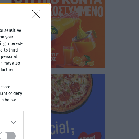
 or sensitive
irm your
ing interest-
d to third
r personal
on may also
further
 store
grant or deny
 in below