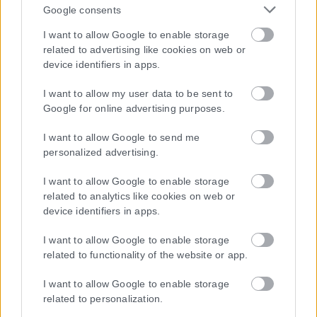
Google consents
I want to allow Google to enable storage
Η εταιρεία με την επωνυμία “POLITICAL MEDIA GROUP A.E.” και κατ’
related to advertising like cookies on web or
επέκταση η ιστοσελίδα που κατέχει αυτή “www.karfitsa.gr”
device identifiers in apps.
συμμορφώνονται με τη Σύσταση (ΕΕ) 2018/334 της Επιτροπής της
1ης Μαρτίου 2018 σχετικά με τα μέτρα για την αποτελεσματική
I want to allow my user data to be sent to
αντιμετώπιση του παράνομου περιεχομένου στο διαδίκτυο (L 63).
Google for online advertising purposes.
I want to allow Google to send me
personalized advertising.
Μοναδικός αριθμός Μ.Η.Τ. 262048
I want to allow Google to enable storage
related to analytics like cookies on web or
ΤΑ ΠΡΩΤΟΣΕΛΙΔΑ ΣΗΜΕΡΑ
device identifiers in apps.
I want to allow Google to enable storage
related to functionality of the website or app.
I want to allow Google to enable storage
related to personalization.