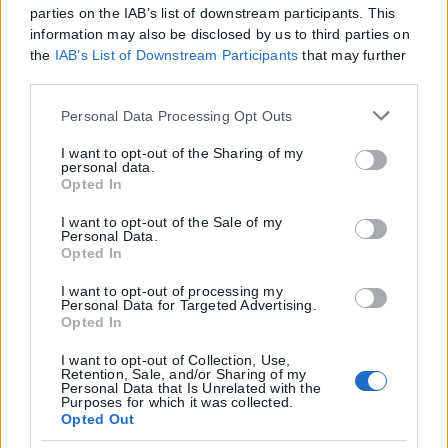
parties on the IAB’s list of downstream participants. This
information may also be disclosed by us to third parties on
the
IAB’s List of Downstream Participants
that may further
disclose it to other third parties.
Please note that this website/app uses one or more Google
Personal Data Processing Opt Outs
services and may gather and store information including
but not limited to your visit or usage behaviour. You may
I want to opt-out of the Sharing of my
personal data.
click to grant or deny consent to Google and its third-party
Opted In
tags to use your data for below specified purposes in below
Google consent section.
I want to opt-out of the Sale of my
Personal Data.
Opted In
I want to opt-out of processing my
Personal Data for Targeted Advertising.
Opted In
I want to opt-out of Collection, Use,
Retention, Sale, and/or Sharing of my
Personal Data that Is Unrelated with the
Purposes for which it was collected.
Opted Out