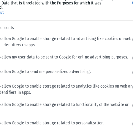
Tweet
Send
 Data that Is Unrelated with the Purposes for which it was
d.
ut
consents
o allow Google to enable storage related to advertising like cookies on web
e identifiers in apps.
o allow my user data to be sent to Google for online advertising purposes.
o allow Google to send me personalized advertising.
o allow Google to enable storage related to analytics like cookies on web or
dentifiers in apps.
o allow Google to enable storage related to functionality of the website or
ΑΥΤΟΔΙΟΊΚΗΣΗ
Στέλιος Αγγελούδης: Η Θεσσαλονίκη αποκτά τη χαμένη
o allow Google to enable storage related to personalization.
της αυτοπεποίθηση (photo+video)