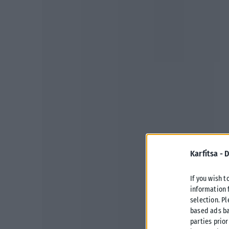
Karfitsa -
D
If you wish t
information 
selection. P
based ads ba
parties prior