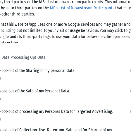
by third parties on the IAB’s list of downstream participants. This informati
 by us to third parties on the
IAB’s List of Downstream Participants
that may 
o other third parties.
that this website/app uses one or more Google services and may gather and
ncluding but not limited to your visit or usage behaviour. You may click to 
 είχαν σήμερα ο απερχόμενος και ο
oogle and its third-party tags to use your data for below specified purposes
nt section.
ης.
 Data Processing Opt Outs
ηκαν στη 1 το μεσημέρι στο δημαρχιακό μέγαρο και κάθισαν
ια διοίκηση στην άλλη, την 1η Ιανουαρίου.
o opt-out of the Sharing of my personal data.
n
πιλέχθηκε να είναι μόνο οι δυο τους. Σύμφωνα με τις
ενώ αποφασίσθηκε να μην υπάρξει ούτε δελτίο Τύπου για τη
o opt-out of the Sale of my Personal Data.
ΜΕ.
n
o opt-out of processing my Personal Data for Targeted Advertising.
n
o opt-out of Collection, Use, Retention, Sale, and/or Sharing of my