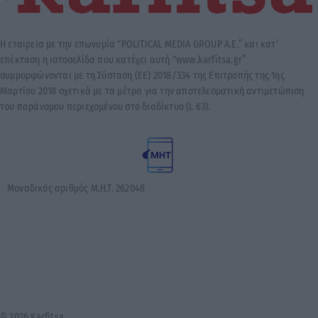
Η εταιρεία με την επωνυμία “POLITICAL MEDIA GROUP A.E.” και κατ’
επέκταση η ιστοσελίδα που κατέχει αυτή “www.karfitsa.gr”
συμμορφώνονται με τη Σύσταση (ΕΕ) 2018/334 της Επιτροπής της 1ης
Μαρτίου 2018 σχετικά με τα μέτρα για την αποτελεσματική αντιμετώπιση
του παράνομου περιεχομένου στο διαδίκτυο (L 63).
Μοναδικός αριθμός Μ.Η.Τ. 262048
© 2026 Karfitsa