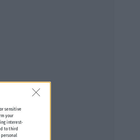
 or sensitive
irm your
ing interest-
d to third
r personal