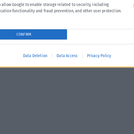
«Η πόλη χρειάζεται συνέπεια, σχέδιο, δουλειά, αποτελέσματα.
o allow Google to enable storage related to security, including
Μια διοίκηση που δεν κρύβεται πίσω από δυσκολίες και δεν
cation functionality and fraud prevention, and other user protection.
υπόσχεται όσα δεν...
ΑΝΑΡΤΉΘΗΚΕ ΑΠΌ
ΓΙΆΝΝΗΣ ΚΟΝΤΟΓΕΏΡΓΟΣ
06/06/2026
CONFIRM
Data Deletion
Data Access
Privacy Policy