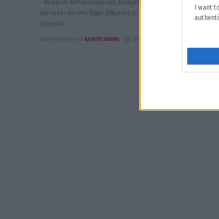
Αν και οι αυτοδιοικητικές εκλογές αργούν ακόμη εντούτοις,
I want t
φαίνεται ότι στο δήμο ΣΙθωνίας οι διαξιφισμοί και οι κόντρες
authenti
άρχισαν...
ΑΝΑΡΤΉΘΗΚΕ ΑΠΌ
KARFITSANEWS
18/07/2026