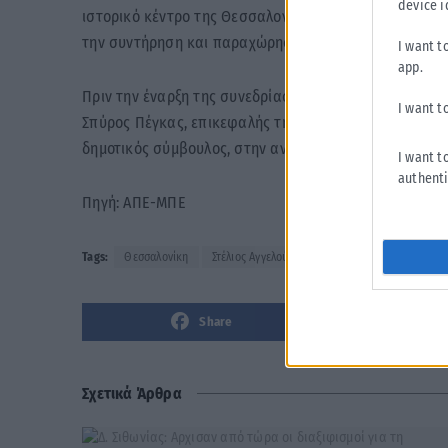
device i
ιστορικό κέντρο της Θεσσαλονίκης λέγοντας πως ετοι
την συντήρηση και παραχώρησή τους.
I want t
app.
Πριν την έναρξη της συνεδρίασης πραγματοποιήθηκε η
I want t
Σπύρος Πέγκας, επικεφαλής της παράταξης «Θεσσαλονί
δημοτικός σύμβουλος, στην αντιδημαρχία Οικονομικών
I want t
authenti
Πηγή: ΑΠΕ-ΜΠΕ
Tags:
Θεσσαλονίκη
Στέλιος Αγγελούδης
Share
Σχετικά Άρθρα