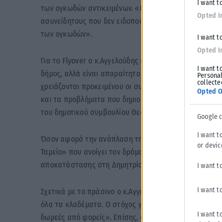
I want t
των ογκωδών αντικειμένων. «Είναι σαφές ότι ο καθαρι
Opted I
ασυνείδητους που δεν ειδοποιούν τον δήμο ώστε, εντό
των ογκωδών».
I want t
Opted I
Για το Flyover ο κ.Αγγελούδης επανέλαβε πως πρόκειτα
I want t
δήμος, αλλά είναι απαραίτητο για την πόλη. Η δημοτι
Personal
collecte
χρειάζονται προκειμένου οι συμπολίτες μας να υποδέ
Opted O
και τα προβλήματα που δημιουργούνται». Το θέμα θα σ
του δημοτικού συμβουλίου Θεσσαλονίκης.
Google 
I want t
Όσον αφορά την ανάπλαση της Πλατείας Ελευθερίας 
or devic
Ταμείο» που ανοίγει τον δρόμο για την υλοποίηση του 
αποκατάστασης στη Δημητρίου Γούναρη και σε δεύτερ
I want t
I want t
Σχετικά με το πράσινο ο κ.Αγγελούδης υπογράμμισε 
όλα τα κλαδέματα. Ο στόχος για τις 5.000 νέες δενδρ
I want t
δωρεές από φορείς». Επίσης, αναφέρθηκε στο πρόβλημ