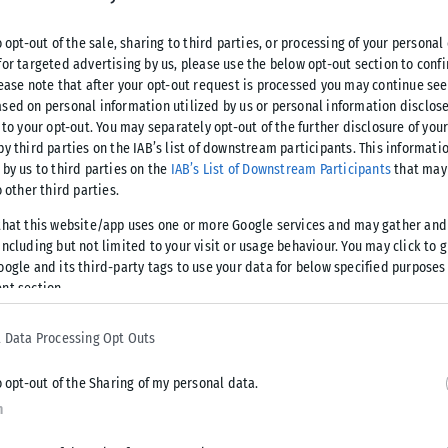
o opt-out of the sale, sharing to third parties, or processing of your personal
for targeted advertising by us, please use the below opt-out section to conf
lease note that after your opt-out request is processed you may continue see
sed on personal information utilized by us or personal information disclose
 to your opt-out. You may separately opt-out of the further disclosure of you
by third parties on the IAB’s list of downstream participants. This informati
 by us to third parties on the
IAB’s List of Downstream Participants
that may 
ερινότητας όπως η καθαριότητα, οι
o other third parties.
, τα σχολικά συγκροτήματα αναφέρθηκε
that this website/app uses one or more Google services and may gather and
ncluding but not limited to your visit or usage behaviour. You may click to 
 Αγγελούδης, κατά τη διάρκεια της
oogle and its third-party tags to use your data for below specified purposes
ικού συμβουλίου Θεσσαλονίκης.
nt section.
ενο δίμηνο προχωρά το «σχέδιο» για τη δημιουργία 24
 Data Processing Opt Outs
δών και αφού είδαμε βελτίωση σε μεγάλο βαθμό στους
ήμα», είπε ο δήμαρχος.
o opt-out of the Sharing of my personal data.
n
ημερώνουν τις υπηρεσίες του δήμου για την απομάκρυνση