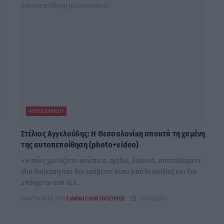
ΑΥΤΟΔΙΟΊΚΗΣΗ
Στέλιος Αγγελούδης: Η Θεσσαλονίκη αποκτά τη χαμένη
της αυτοπεποίθηση (photo+video)
«Η πόλη χρειάζεται συνέπεια, σχέδιο, δουλειά, αποτελέσματα.
Μια διοίκηση που δεν κρύβεται πίσω από δυσκολίες και δεν
υπόσχεται όσα δεν...
ΑΝΑΡΤΉΘΗΚΕ ΑΠΌ
ΓΙΆΝΝΗΣ ΚΟΝΤΟΓΕΏΡΓΟΣ
06/06/2026