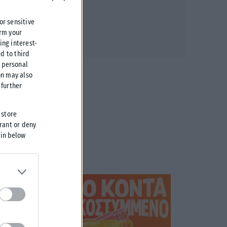
 or sensitive
irm your
ing interest-
d to third
r personal
on may also
further
 store
grant or deny
 in below