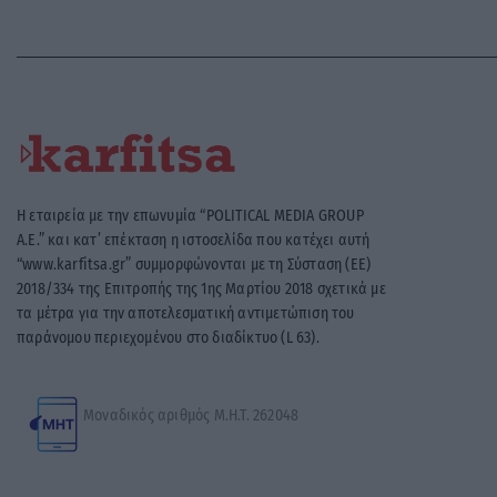
Η εταιρεία με την επωνυμία “POLITICAL MEDIA GROUP
A.E.” και κατ’ επέκταση η ιστοσελίδα που κατέχει αυτή
“www.karfitsa.gr” συμμορφώνονται με τη Σύσταση (ΕΕ)
2018/334 της Επιτροπής της 1ης Μαρτίου 2018 σχετικά με
τα μέτρα για την αποτελεσματική αντιμετώπιση του
παράνομου περιεχομένου στο διαδίκτυο (L 63).
Μοναδικός αριθμός Μ.Η.Τ. 262048