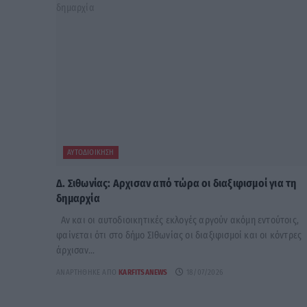
ΑΥΤΟΔΙΟΊΚΗΣΗ
Δ. Σιθωνίας: Αρχισαν από τώρα οι διαξιφισμοί για τη
δημαρχία
Αν και οι αυτοδιοικητικές εκλογές αργούν ακόμη εντούτοις,
φαίνεται ότι στο δήμο ΣΙθωνίας οι διαξιφισμοί και οι κόντρες
άρχισαν...
ΑΝΑΡΤΉΘΗΚΕ ΑΠΌ
KARFITSANEWS
18/07/2026