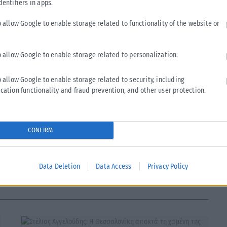
dentifiers in apps.
μάζεται διαγωνισμός για την ανακατασκευή, λειτουργία και
o allow Google to enable storage related to functionality of the website or
 κοπή της πρωτοχρονιάτικης βασιλόπιτας. Τυχεροί ήταν ο
o allow Google to enable storage related to personalization.
κη για ‘Ολους» και ο Σπύρος Τζελέπης, εντεταλμένος
.
o allow Google to enable storage related to security, including
cation functionality and fraud prevention, and other user protection.
CONFIRM
Tweet
Send
Data Deletion
Data Access
Privacy Policy