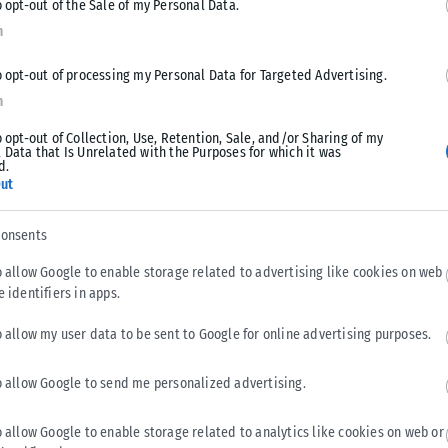
o opt-out of the Sale of my Personal Data.
σμός της πόλης θα διαδεχτεί το πρόστιμο στους λίγους
n
ς 24 ωρών, να πηγαίνει το συνεργείο για την απομάκρυνση
o opt-out of processing my Personal Data for Targeted Advertising.
n
ι «για ένα έργο που δεν εκτελεί ο δήμος, δεν ρωτήθηκε ο
o opt-out of Collection, Use, Retention, Sale, and/or Sharing of my
κή αρχή πρέπει να πάρει τις πρωτοβουλίες και δράσεις που
 Data that Is Unrelated with the Purposes for which it was
d.
χονται με όσο το δυνατόν μικρότερη ένταση τους κραδασμούς
ut
υζητηθεί εκτενέστερα αύριο, Τρίτη, σε ειδική συνεδρίαση
consents
o allow Google to enable storage related to advertising like cookies on web
στάθηκε στην επιπλέον χρηματοδότηση από το «Πράσινο
e identifiers in apps.
έργου, ενώ όπως είπε αύριο ξεκινούν οι εργασίες
η φάση θα ακολουθήσει η Αριστοτέλους.
o allow my user data to be sent to Google for online advertising purposes.
o allow Google to send me personalized advertising.
πως «δόθηκε μια κατεύθυνση μέχρι το Μάρτιο να σταματήσουν
οφυτεύσεις ετησίως ανεβαίνει, καθώς έχουμε συνεχώς
o allow Google to enable storage related to analytics like cookies on web or
α με τις δημόσιες τουαλέτες που είναι κλειστές στο