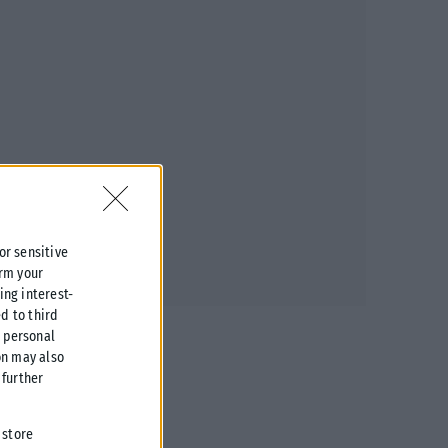
 or sensitive
irm your
ing interest-
d to third
r personal
on may also
further
 store