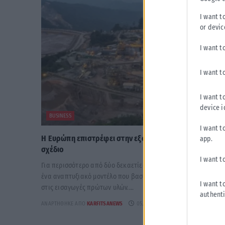
I want t
or devic
I want t
I want t
I want t
device i
BUSINESS
I want t
Η Ευρώπη επιστρέφει στην εξόρυξη – και το κάνει με
app.
σχέδιο
I want t
Για περισσότερο από δύο δεκαετίες, η Ευρώπη ακολούθησε
ένα αναπτυξιακό μοντέλο που βασίστηκε σε μεγάλο βαθμό
I want t
στις εισαγωγές πρώτων υλών....
authenti
ΑΝΑΡΤΉΘΗΚΕ ΑΠΌ
KARFITSANEWS
05/08/2026