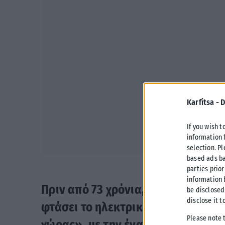
Karfitsa -
D
If you wish t
information 
selection. P
based ads ba
parties prior
information 
Πριν από 73 χρόνια, το καλοκαίρι 
be disclosed
disclose it t
φτάσει το ηλεκτρικό ακόμη και στ
Please note 