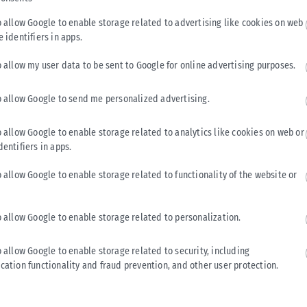
o allow Google to enable storage related to advertising like cookies on web
e identifiers in apps.
o allow my user data to be sent to Google for online advertising purposes.
o allow Google to send me personalized advertising.
o allow Google to enable storage related to analytics like cookies on web or
dentifiers in apps.
BUSINESS
o allow Google to enable storage related to functionality of the website or
Παπουτσάνης: Άνοδος πωλήσεων το πρώτο εξάμηνο
του 2026 με τις εξαγωγές στο 55%
o allow Google to enable storage related to personalization.
Σε 40,7 εκατ. ευρώ ανήλθε ο κύκλος εργασιών της
Παπουτσάνης το πρώτο εξάμηνο 2026, έναντι συγκρίσιμων
o allow Google to enable storage related to security, including
πωλήσεων 38,6 εκατ. ευρώ...
cation functionality and fraud prevention, and other user protection.
ΑΝΑΡΤΉΘΗΚΕ ΑΠΌ
KARFITSANEWS
04/08/2026