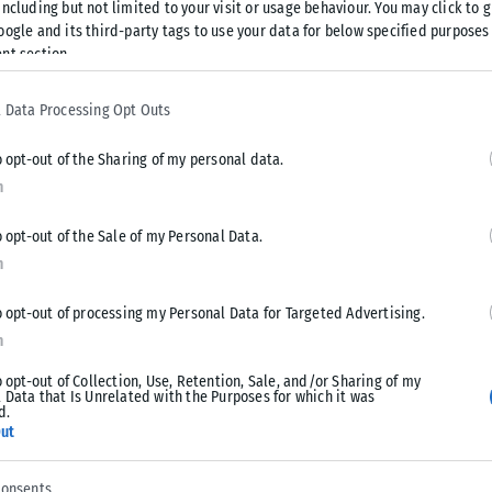
ργίας της να γίνεται οργανωμένη σε δύο
ncluding but not limited to your visit or usage behaviour. You may click to 
oogle and its third-party tags to use your data for below specified purposes
νιτικής εκμετάλλευσης.
nt section.
τείδου, άνοιξε το μικρό μαγαζί του Παναγιώτη Κωτσόβολου,
 Data Processing Opt Outs
 αγοράσουν με δόσεις προϊόντα όπως ραδιόφωνα και
σμό κάθε μοντέρνου νοικοκυριού έπειτα από τον σταδιακό
o opt-out of the Sharing of my personal data.
n
o opt-out of the Sale of my Personal Data.
n
o opt-out of processing my Personal Data for Targeted Advertising.
n
Tweet
Send
o opt-out of Collection, Use, Retention, Sale, and/or Sharing of my
 Data that Is Unrelated with the Purposes for which it was
d.
ut
consents