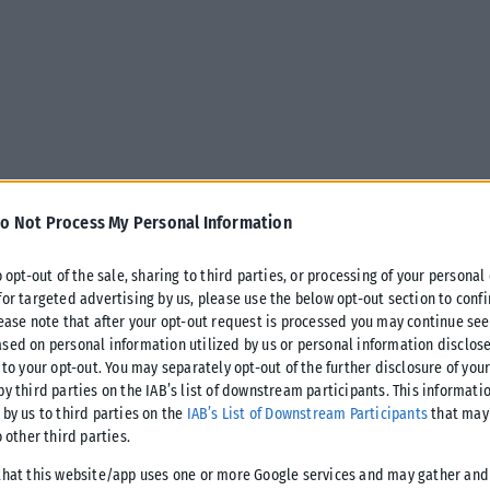
o Not Process My Personal Information
o opt-out of the sale, sharing to third parties, or processing of your personal
for targeted advertising by us, please use the below opt-out section to conf
lease note that after your opt-out request is processed you may continue see
sed on personal information utilized by us or personal information disclose
 to your opt-out. You may separately opt-out of the further disclosure of you
by third parties on the IAB’s list of downstream participants. This informati
του 1950 ιδρύεται η ΔΕΗ με στόχο «να
 by us to third parties on the
IAB’s List of Downstream Participants
that may 
o other third parties.
ο πιο απομακρυσμένο σημείο της
that this website/app uses one or more Google services and may gather and