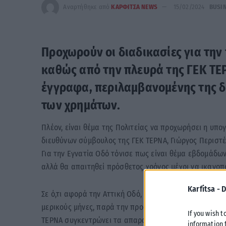
Αναρτήθηκε από
ΚΑΡΦΙΤΣΑ NEWS
15/02/2024
BUSI
Προχωρούν οι διαδικασίες για την
καθώς από την πλευρά της ΓΕΚ ΤΕ
έγγραφα, περιλαμβανομένης της δ
των χρημάτων.
Πλέον, είναι θέμα της Πολιτείας να προχωρήσει η υπ
διευθύνων σύμβουλος της ΓΕΚ ΤΕΡΝΑ, Γιώργος Περιστέ
Για την Εγνατία Οδό τόνισε πως είναι θέμα εβδομάδ
αλλά θα απαιτηθεί πρόσθετος χρόνος μέχρι να ικανο
Karfitsa -
D
Σε ό,τι αφορά την Αττική Οδό, ο κ. Περιστέρης σημεί
μερικούς μήνες, παρά την προσφυγή που έχει γίνει στ
If you wish t
ΤΕΡΝΑ συγκεντρώνει τα απαραίτητα χρηματοοικονομικά
information 