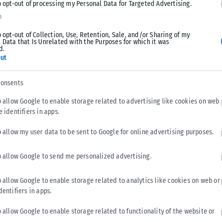
o opt-out of processing my Personal Data for Targeted Advertising.
n
o opt-out of Collection, Use, Retention, Sale, and/or Sharing of my
 Data that Is Unrelated with the Purposes for which it was
BUSINESS
d.
ut
Παπουτσάνης: Άνοδος πωλήσεων το πρώτο εξάμηνο
του 2026 με τις εξαγωγές στο 55%
consents
Σε 40,7 εκατ. ευρώ ανήλθε ο κύκλος εργασιών της
o allow Google to enable storage related to advertising like cookies on web
Παπουτσάνης το πρώτο εξάμηνο 2026, έναντι συγκρίσιμων
e identifiers in apps.
πωλήσεων 38,6 εκατ. ευρώ...
ΑΝΑΡΤΉΘΗΚΕ ΑΠΌ
KARFITSANEWS
04/08/2026
o allow my user data to be sent to Google for online advertising purposes.
o allow Google to send me personalized advertising.
o allow Google to enable storage related to analytics like cookies on web or
dentifiers in apps.
o allow Google to enable storage related to functionality of the website or