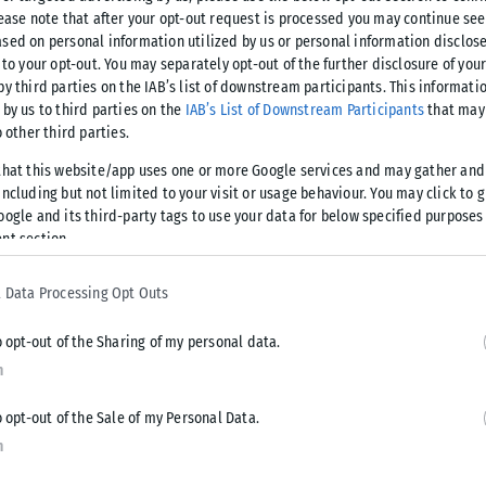
 η ενοποίησή τους υπό μια νέα θυγατρική, χωρίς μέχρι
lease note that after your opt-out request is processed you may continue see
sed on personal information utilized by us or personal information disclose
 to your opt-out. You may separately opt-out of the further disclosure of you
by third parties on the IAB’s list of downstream participants. This informati
 by us to third parties on the
IAB’s List of Downstream Participants
that may 
o other third parties.
that this website/app uses one or more Google services and may gather and
ncluding but not limited to your visit or usage behaviour. You may click to 
Tweet
Send
oogle and its third-party tags to use your data for below specified purposes
nt section.
 Data Processing Opt Outs
o opt-out of the Sharing of my personal data.
n
o opt-out of the Sale of my Personal Data.
n