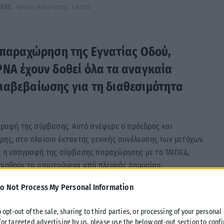
NESS
Χρόνος Ανάγνωσης: 1 λεπτό
 παραχώρηση της Εγνατίας Οδού,
ΡΝΑ έχουν δοθεί όλα τα αναγκαία
ιαβεβαίωσης για τη διαθεσιμότητα
ογραφή της σύμβασης. Αυτό ανέφερε ο πρόεδρος και
ρης, στο πλαίσιο έκτακτης γενικής συνέλευσης των μετόχων.
ων η υπογραφή της σύμβασης παραχώρησης με το ΤΑΙΠΕΔ,
ποιηθούν τα απαιτούμενα από πλευράς Δημοσίου.
o Not Process My Personal Information
ωσε πως η προοπτική είναι η σύμβαση να υπογραφεί σε
ο Συμβούλιο της Επικρατείας (ΣτΕ), προσθέτοντας πως η ΓΕΚ
o opt-out of the sale, sharing to third parties, or processing of your personal
 έγγραφα για το ΤΑΙΠΕΔ. Επίσης, η διοίκηση της ΓΕΚ ΤΕΡΝΑ
for targeted advertising by us, please use the below opt-out section to conf