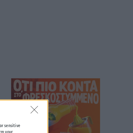
 or sensitive
irm your