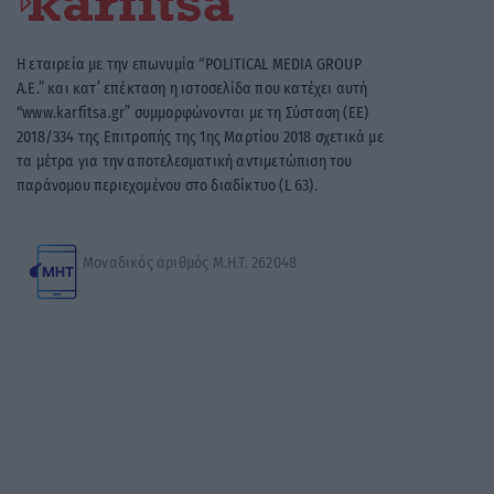
Η εταιρεία με την επωνυμία “POLITICAL MEDIA GROUP
A.E.” και κατ’ επέκταση η ιστοσελίδα που κατέχει αυτή
“www.karfitsa.gr” συμμορφώνονται με τη Σύσταση (ΕΕ)
2018/334 της Επιτροπής της 1ης Μαρτίου 2018 σχετικά με
τα μέτρα για την αποτελεσματική αντιμετώπιση του
παράνομου περιεχομένου στο διαδίκτυο (L 63).
Μοναδικός αριθμός Μ.Η.Τ. 262048