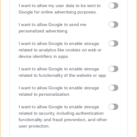
I want to allow my user data to be sent to
Google for online advertising purposes.
Η εταιρεία με την επωνυμία “POLITICAL MEDIA GROUP A.E.” και κατ’
επέκταση η ιστοσελίδα που κατέχει αυτή “www.karfitsa.gr”
I want to allow Google to send me
συμμορφώνονται με τη Σύσταση (ΕΕ) 2018/334 της Επιτροπής της
personalized advertising.
1ης Μαρτίου 2018 σχετικά με τα μέτρα για την αποτελεσματική
αντιμετώπιση του παράνομου περιεχομένου στο διαδίκτυο (L 63).
I want to allow Google to enable storage
related to analytics like cookies on web or
device identifiers in apps.
I want to allow Google to enable storage
Μοναδικός αριθμός Μ.Η.Τ. 262048
related to functionality of the website or app.
ΤΑ ΠΡΩΤΟΣΕΛΙΔΑ ΣΗΜΕΡΑ
I want to allow Google to enable storage
related to personalization.
I want to allow Google to enable storage
related to security, including authentication
functionality and fraud prevention, and other
user protection.