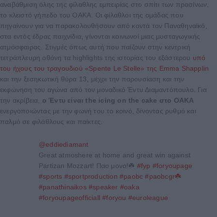
αναβάθμιση όλης της φίλαθλης εμπειρίας στο σπίτι των πρασίνων,
το κλειστό γήπεδο του ΟΑΚΑ. Οι φίλαθλοι της ομάδας που
πηγαίνουν για να παρακολουθήσουν από κοντά τον Παναθηναϊκό,
στα εντός έδρας παιχνίδια, γίνονται κοινωνοί μιας μυσταγωγικής
ατμόσφαιρας. Στιγμές όπως αυτή που παίζουν στην κεντρική
τετράπλευρη οθόνη τα highlights της ιστορίας του εξάστερου
υπό
του ήχους του τραγουδιού «Spente Le Stelle» της Emma Shapplin
και την ξεσηκωτική θύρα 13, μέχρι την παρουσίαση και την
εκφώνηση του αγώνα από τον μοναδικό Έντυ Διαμαντόπουλο. Για
την ακρίβεια,
ο Έντυ είναι the icing on the cake στο ΟΑΚΑ
ενεργοποιώντας με την φωνή του το κοινό, δίνοντας ρυθμό και
παλμό σε φιλάθλους και παίκτες.
@eddiediamant
Great atmoshere at home and great win against
Partizan Mozzart! Παο μονο!☘️
#fyp
#foryoupage
#sports
#sportproduction
#paobc
#paobcgr☘️
#panathinaikos
#speaker
#oaka
#foryoupageofficiall
#foryou
#euroleague