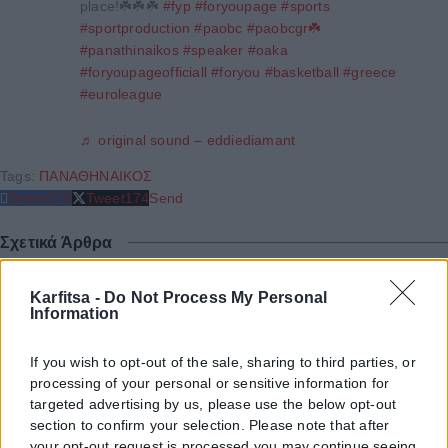
place!☘️☘️☘️
#fyp
#foryoupage
#sports
#sportproduction
#paobc
#paobcgr☘️
#panathinaikos
#speaker
#oaka
#foryoupageofficiall
#foryou
#basketball
#greece
#euroleague
♬ original sound – eddiediamant
Tags:
ΠΑΝΑΘΗΝΑΙΚΟΣ
Share
278
Tweet
174
Send
Σχετικά Άρθρα
Cover Stories - Πρόσωπα
Karfitsa -
Do Not Process My Personal
Information
Τραγωδία στη Θεσσαλονίκη: Πέθανε άνδρας
If you wish to opt-out of the sale, sharing to third parties, or
που παρασύρθηκε από τρένο στο Κορδελιό
processing of your personal or sensitive information for
targeted advertising by us, please use the below opt-out
Τραγικό θάνατο βρήκε άνδρας, ο οποίος παρασύρθηκε από τρένο,
section to confirm your selection. Please note that after
γύρω στις 9.30 το βράδυ, στην περιοχή Διαλογή, στο Κορδελιό
your opt-out request is processed you may continue seeing