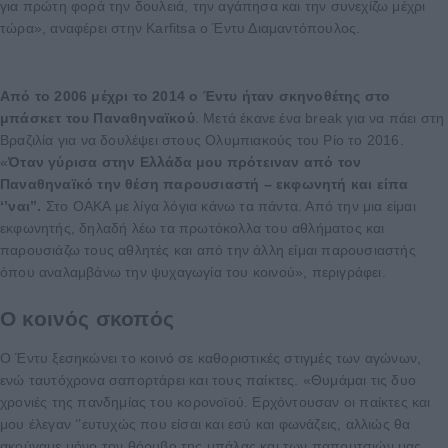
για πρώτη φορά την δουλειά, την αγάπησα και την συνεχίζω μέχρι
τώρα», αναφέρει στην Karfitsa ο Έντυ Διαμαντόπουλος.
Από το 2006 μέχρι το 2014 ο Έντυ ήταν σκηνοθέτης στο
μπάσκετ του Παναθηναϊκού
. Μετά έκανε ένα break για να πάει στη
Βραζιλία για να δουλέψει στους Ολυμπιακούς του Ρίο το 2016.
«
Όταν γύρισα στην Ελλάδα μου πρότειναν από τον
Παναθηναϊκό την θέση παρουσιαστή – εκφωνητή και είπα
‘’ναι’’.
Στο ΟΑΚΑ με λίγα λόγια κάνω τα πάντα. Από την μια είμαι
εκφωνητής, δηλαδή λέω τα πρωτόκολλα του αθλήματος και
παρουσιάζω τους αθλητές και από την άλλη είμαι παρουσιαστής
όπου αναλαμβάνω την ψυχαγωγία του κοινού», περιγράφει.
Ο κοινός σκοπός
Ο Έντυ ξεσηκώνει το κοινό σε καθοριστικές στιγμές των αγώνων,
ενώ ταυτόχρονα σαπορτάρει και τους παίκτες. «Θυμάμαι τις δυο
χρονιές της πανδημίας του κορονοϊού. Ερχόντουσαν οι παίκτες και
μου έλεγαν ‘’ευτυχώς που είσαι και εσύ και φωνάζεις, αλλιώς θα
ακούγαμε μόνο τον θόρυβο της μπάλας και των παπουτσιών μας