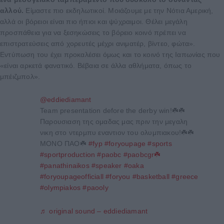
αλλού.
Είμαστε πιο εκδηλωτικοί. Μοιάζουμε με την Νότια Αμερική,
αλλά οι βόρειοι είναι πιο ήπιοι και ψύχραιμοι. Θέλει μεγάλη
προσπάθεια για να ξεσηκώσεις το βόρειο κοινό πρέπει να
επιστρατεύσεις από χορευτές μέχρι ανιματέρ, βίντεο, φώτα».
Εντύπωση του έχει προκαλέσει όμως και το κοινό της Ιαπωνίας που
«είναι αρκετά φανατικό. Βέβαια σε άλλα αθλήματα, όπως το
μπέιζμπολ».
@eddiediamant
Team presentation defore the derby win!☘️☘️
Παρουσιαση της ομαδας μας πριν την μεγαλη
νικη στο ντερμπυ εναντιον του ολυμπιακου!☘️☘️
ΜΟΝΟ ΠΑΟ☘️
#fyp
#foryoupage
#sports
#sportproduction
#paobc
#paobcgr☘️
#panathinaikos
#speaker
#oaka
#foryoupageofficiall
#foryou
#basketball
#greece
#olympiakos
#paooly
♬ original sound – eddiediamant