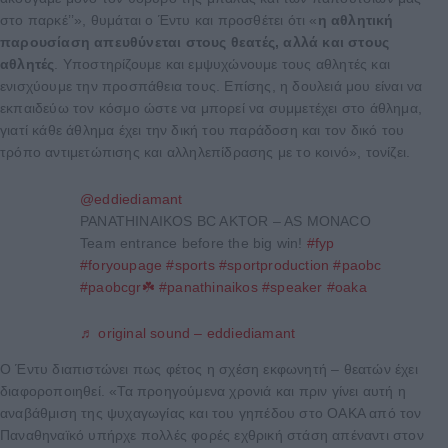
στο παρκέ’’», θυμάται ο Έντυ και προσθέτει ότι «
η αθλητική
παρουσίαση απευθύνεται στους θεατές, αλλά και στους
αθλητές
. Υποστηρίζουμε και εμψυχώνουμε τους αθλητές και
ενισχύουμε την προσπάθεια τους. Επίσης, η δουλειά μου είναι να
εκπαιδεύω τον κόσμο ώστε να μπορεί να συμμετέχει στο άθλημα,
γιατί κάθε άθλημα έχει την δική του παράδοση και τον δικό του
τρόπο αντιμετώπισης και αλληλεπίδρασης με το κοινό», τονίζει.
@eddiediamant
PANATHINAIKOS BC AKTOR – AS MONACO
Team entrance before the big win!
#fyp
#foryoupage
#sports
#sportproduction
#paobc
#paobcgr☘️
#panathinaikos
#speaker
#oaka
♬ original sound – eddiediamant
Ο Έντυ διαπιστώνει πως φέτος η σχέση εκφωνητή – θεατών έχει
διαφοροποιηθεί. «Τα προηγούμενα χρονιά και πριν γίνει αυτή η
αναβάθμιση της ψυχαγωγίας και του γηπέδου στο ΟΑΚΑ από τον
Παναθηναϊκό υπήρχε πολλές φορές εχθρική στάση απέναντι στον