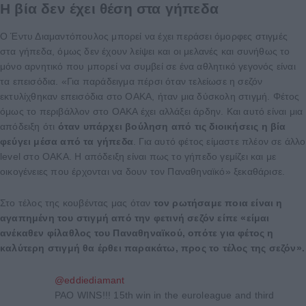
Η βία δεν έχει θέση στα γήπεδα
Ο Έντυ Διαμαντόπουλος μπορεί να έχει περάσει όμορφες στιγμές
στα γήπεδα, όμως δεν έχουν λείψει και οι μελανές και συνήθως το
μόνο αρνητικό που μπορεί να συμβεί σε ένα αθλητικό γεγονός είναι
τα επεισόδια. «Για παράδειγμα πέρσι όταν τελείωσε η σεζόν
εκτυλίχθηκαν επεισόδια στο ΟΑΚΑ, ήταν μια δύσκολη στιγμή. Φέτος
όμως το περιβάλλον στο ΟΑΚΑ έχει αλλάξει άρδην. Και αυτό είναι μια
απόδειξη ότι
όταν υπάρχει βούληση από τις διοικήσεις η βία
φεύγει μέσα από τα γήπεδα
. Για αυτό φέτος είμαστε πλέον σε άλλο
level στο ΟΑΚΑ. Η απόδειξη είναι πως το γήπεδο γεμίζει και με
οικογένειες που έρχονται να δουν τον Παναθηναϊκό» ξεκαθάρισε.
Στο τέλος της κουβέντας μας όταν
τον ρωτήσαμε ποια είναι η
αγαπημένη του στιγμή από την φετινή σεζόν είπε «είμαι
ανέκαθεν φίλαθλος του Παναθηναϊκού, οπότε για φέτος η
καλύτερη στιγμή θα έρθει παρακάτω, προς το τέλος της σεζόν».
@eddiediamant
PAO WINS!!! 15th win in the euroleague and third