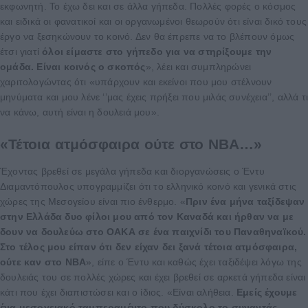
εκφωνητή. Το έχω δει και σε άλλα γήπεδα. Πολλές φορές ο κόσμος
και ειδικά οι φανατικοί και οι οργανωμένοι θεωρούν ότι είναι δικό τους
έργο να ξεσηκώνουν το κοινό. Δεν θα έπρεπε να το βλέπουν όμως
έτσι γιατί
όλοι είμαστε στο γήπεδο για να στηρίξουμε την
ομάδα. Είναι κοινός ο σκοπός
», λέει και συμπληρώνει
χαριτολογώντας ότι «υπάρχουν και εκείνοι που μου στέλνουν
μηνύματα και μου λένε ‘’μας έχεις πρήξει που μιλάς συνέχεια’’, αλλά τ
να κάνω, αυτή είναι η δουλειά μου».
«
Τέτοια ατμόσφαιρα ούτε στο NBA…»
Έχοντας βρεθεί σε μεγάλα γήπεδα και διοργανώσεις ο Έντυ
Διαμαντόπουλος υπογραμμίζει ότι το ελληνικό κοινό και γενικά στις
χώρες της Μεσογείου είναι πιο ένθερμο. «
Πριν ένα μήνα ταξίδεψαν
στην Ελλάδα δυο φίλοι μου από τον Καναδά και ήρθαν να με
δουν να δουλεύω στο ΟΑΚΑ σε ένα παιχνίδι του Παναθηναϊκού.
Στο τέλος μου είπαν ότι δεν είχαν δει ξανά τέτοια ατμόσφαιρα,
ούτε καν στο NBA
», είπε ο Έντυ και καθώς έχει ταξιδέψει λόγω της
δουλειάς του σε πολλές χώρες και έχει βρεθεί σε αρκετά γήπεδα είναι
κάτι που έχει διαπιστώσει και ο ίδιος. «Είναι αλήθεια.
Εμείς έχουμε
ένα μεσογειακό ταμπεραμέντο που δύσκολο το συναντάς