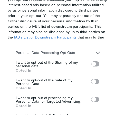
Θεσσαλονίκης....
interest-based ads based on personal information utilized
by us or personal information disclosed to third parties
ΑΝΑΡΤΉΘΗΚΕ ΑΠΌ
ΕΛΕΆΝΑ ΖΑΜΠΆΡΑ
23/05/2026
prior to your opt-out. You may separately opt-out of the
Cover Stories - Πρόσωπα
further disclosure of your personal information by third
parties on the IAB’s list of downstream participants. This
Σταύρος Καλαφάτης: Ο Θεσσαλονικιός
information may also be disclosed by us to third parties on
the
IAB’s List of Downstream Participants
that may further
πολιτικός που βάζει το «εμείς» πάνω από το
disclose it to other third parties.
«εγώ»
Please note that this website/app uses one or more Google
Personal Data Processing Opt Outs
Γεννήθηκε το 1965 στη Θεσσαλονίκη, όπου και μεγάλωσε σε ένα
services and may gather and store information including
μικρό διαμέρισμα της Βασιλίσσης Όλγας, λίγα μέτρα από τον Ιερό...
but not limited to your visit or usage behaviour. You may
I want to opt-out of the Sharing of my
personal data.
click to grant or deny consent to Google and its third-party
Opted In
tags to use your data for below specified purposes in below
ΑΝΑΡΤΉΘΗΚΕ ΑΠΌ
ΚΑΡΦΙΤΣΑ NEWS
19/10/2024
Google consent section.
I want to opt-out of the Sale of my
Personal Data.
Opted In
I want to opt-out of processing my
Personal Data for Targeted Advertising.
Opted In