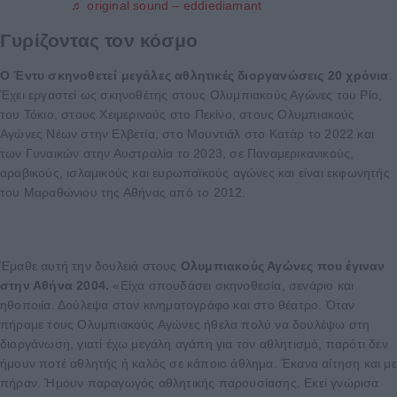
♬ original sound – eddiediamant
Γυρίζοντας τον κόσμο
Ο Έντυ σκηνοθετεί μεγάλες αθλητικές διοργανώσεις 20 χρόνια
.
Έχει εργαστεί ως σκηνοθέτης στους Ολυμπιακούς Αγώνες του Ρίο,
του Τόκιο, στους Χειμερινούς στο Πεκίνο, στους Ολυμπιακούς
Αγώνες Νέων στην Ελβετία, στο Μουντιάλ στο Κατάρ το 2022 και
των Γυναικών στην Αυστραλία το 2023, σε Παναμερικανικούς,
αραβικούς, ισλαμικούς και ευρωπαϊκούς αγώνες και είναι εκφωνητής
του Μαραθώνιου της Αθήνας από το 2012.
Έμαθε αυτή την δουλειά στους
Ολυμπιακούς Αγώνες που έγιναν
στην Αθήνα 2004.
«Είχα σπουδάσει σκηνοθεσία, σενάριο και
ηθοποιία. Δούλεψα στον κινηματογράφο και στο θέατρο. Όταν
πήραμε τους Ολυμπιακούς Αγώνες ήθελα πολύ να δουλέψω στη
διοργάνωση, γιατί έχω μεγάλη αγάπη για τον αθλητισμό, παρότι δεν
ήμουν ποτέ αθλητής ή καλός σε κάποιο άθλημα. Έκανα αίτηση και με
πήραν. Ήμουν παραγωγός αθλητικής παρουσίασης. Εκεί γνώρισα