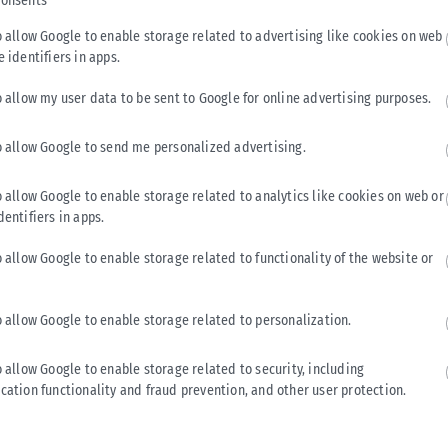
consents
ληλα ότι η πολιτική διεύρυνσης της Ευρωπαϊκής Ένωσης
χώρας εξαρτάται αποκλειστικά από την εφαρμογή των
o allow Google to enable storage related to advertising like cookies on web
. Ως παραδείγματα ανέφερε το Μαυροβούνιο και την
e identifiers in apps.
α των ενταξιακών διαδικασιών.
o allow my user data to be sent to Google for online advertising purposes.
η Σύνοδο ΕΕ – Δυτικών Βαλκανίων στο Μαυροβούνιο, όπου η
o allow Google to send me personalized advertising.
ων συζητήσεων, με τις Βρυξέλλες να επιδιώκουν να
ριοχής, αλλά χωρίς εκπτώσεις στους όρους που έχουν τεθεί.
o allow Google to enable storage related to analytics like cookies on web or
dentifiers in apps.
τα
συνταγματική αναθέωρηση
o allow Google to enable storage related to functionality of the website or
Tweet
Send
o allow Google to enable storage related to personalization.
o allow Google to enable storage related to security, including
cation functionality and fraud prevention, and other user protection.