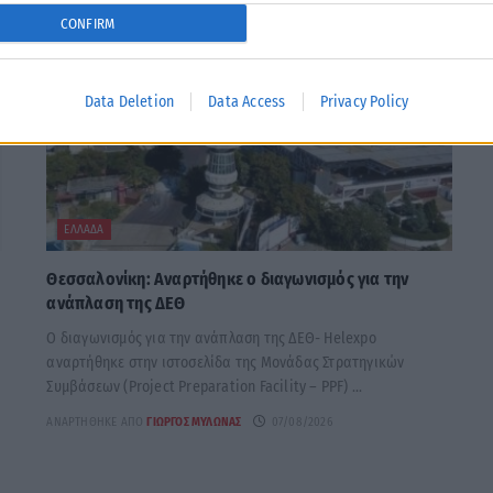
CONFIRM
Data Deletion
Data Access
Privacy Policy
ΕΛΛΆΔΑ
α
Θεσσαλονίκη: Αναρτήθηκε o διαγωνισμός για την
ανάπλαση της ΔΕΘ
Ο διαγωνισμός για την ανάπλαση της ΔΕΘ- Helexpo
αναρτήθηκε στην ιστοσελίδα της Μονάδας Στρατηγικών
Συμβάσεων (Project Preparation Facility – PPF) ...
ΑΝΑΡΤΉΘΗΚΕ ΑΠΌ
ΓΙΏΡΓΟΣ ΜΥΛΩΝΆΣ
07/08/2026