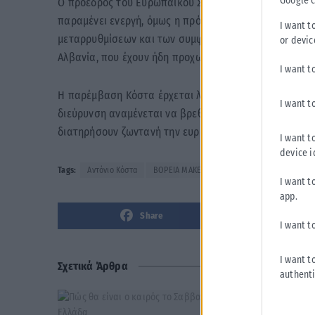
Google 
Ο πρόεδρος του Ευρωπαϊκού Συμβουλίου τόνισε παράλ
παραμένει ενεργή, όμως η πρόοδος κάθε υποψήφιας 
I want t
μεταρρυθμίσεων και των συμφωνημένων υποχρεώσεων
or devic
Αλβανία, που έχουν ήδη προχωρήσει σε επόμενα στάδι
I want t
Η παρέμβαση Κόστα έρχεται λίγες ημέρες πριν από τ
I want t
διεύρυνση αναμένεται να βρεθεί ξανά στο επίκεντρο τ
διατηρήσουν ζωντανή την ευρωπαϊκή προοπτική της πε
I want t
device i
Tags:
Αντόνιο Κόστα
ΒΟΡΕΙΑ ΜΑΚΕΔΟΝΙΑ
βουλγαρική μειονότη
I want t
app.
Share
I want t
I want t
Σχετικά Άρθρα
authenti