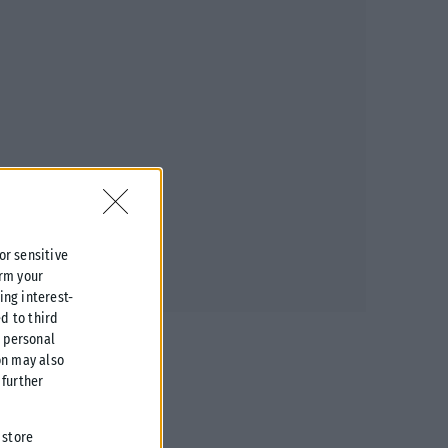
 or sensitive
irm your
ing interest-
d to third
r personal
on may also
further
 store