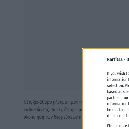
Karfitsa -
D
If you wish t
information 
selection. P
based ads ba
parties prior
Νέο, ξεκάθαρο μήνυμα προς τα Σκόπια έστειλε ο πρόε
information 
καθιστώντας σαφές ότι η ευρωπαϊκή πορεία της Βόρε
be disclosed
disclose it t
υλοποίηση των δεσμεύσεων που έχουν ήδη συμφωνηθε
Please note 