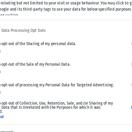
ncluding but not limited to your visit or usage behaviour. You may click to 
ν προχωρά η ένταξη στην ΕΕ
oogle and its third-party tags to use your data for below specified purposes
nt section.
τα υπογράμμισε ότι η αναθεώρηση του Συντάγματος ώστε να
αραίτητη προϋπόθεση για την επίσημη έναρξη των
 Data Processing Opt Outs
o opt-out of the Sharing of my personal data.
ηκαν το 2022», ανέφερε χαρακτηριστικά,
n
μογή της συμφωνίας αποτελεί τον μοναδικό δρόμο για να
ας Μακεδονίας.
o opt-out of the Sale of my Personal Data.
n
ικά σε αναμονή, καθώς η σημερινή κυβέρνηση δεν έχει
o opt-out of processing my Personal Data for Targeted Advertising.
ς που προβλέπονται από το ευρωπαϊκό πλαίσιο συμφωνίας.
n
βουλγαρικής κοινότητας, θέμα που εξακολουθεί να προκαλεί
o opt-out of Collection, Use, Retention, Sale, and/or Sharing of my
 Data that Is Unrelated with the Purposes for which it was
d.
ut
 Τηρήστε τις δεσμεύσεις του 2022