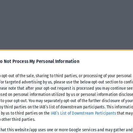
o Not Process My Personal Information
o opt-out of the sale, sharing to third parties, or processing of your personal
for targeted advertising by us, please use the below opt-out section to conf
lease note that after your opt-out request is processed you may continue see
sed on personal information utilized by us or personal information disclose
 to your opt-out. You may separately opt-out of the further disclosure of you
δρος του Ευρωπαϊκού Συμβουλίου, Αντόνιο Κόστα,
by third parties on the IAB’s list of downstream participants. This informati
ιας Μακεδονίας δεν μπορεί να προχωρήσει χωρίς την
 by us to third parties on the
IAB’s List of Downstream Participants
that may 
o other third parties.
ί με την Ευρωπαϊκή Ένωση.
that this website/app uses one or more Google services and may gather and