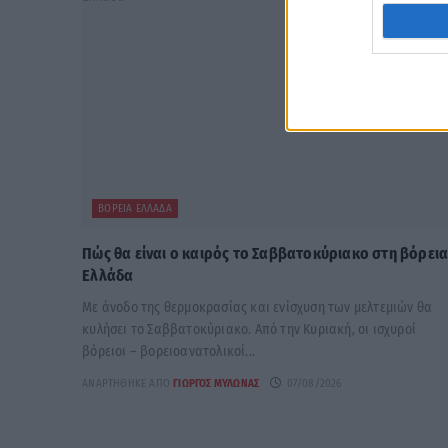
ΒΌΡΕΙΑ ΕΛΛΆΔΑ
Πώς θα είναι ο καιρός το Σαββατοκύριακο στη βόρει
Ελλάδα
Με άνοδο της θερμοκρασίας και ενίσχυση των μελτεμιών θα
κυλήσει το Σαββατοκύριακο. Από την Κυριακή, οι ισχυροί
βόρειοι – βορειοανατολικοί...
ΑΝΑΡΤΉΘΗΚΕ ΑΠΌ
ΓΙΏΡΓΟΣ ΜΥΛΩΝΆΣ
07/08/2026