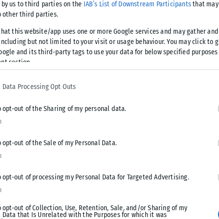
α καζίνο του στο Atlantic City, σε μια εποχή που το άθλημα
 by us to third parties on the
IAB’s List of Downstream Participants
that may 
o other third parties.
that this website/app uses one or more Google services and may gather and
ncluding but not limited to your visit or usage behaviour. You may click to 
oogle and its third-party tags to use your data for below specified purposes
βλέπει το UFC να φτάνει μέχρι τον Λευκό Οίκο.
nt section.
 Data Processing Opt Outs
άλες εθνικές γιορτές δεν είχε μετατραπεί ποτέ ο Λευκός
o opt-out of the Sharing of my personal data.
n
awn, με γιγαντοοθόνες, φωτισμό τηλεοπτικής παραγωγής και
o opt-out of the Sale of my Personal Data.
άστασης.
n
o opt-out of processing my Personal Data for Targeted Advertising.
n
ιται να επαναληφθεί εύκολα, ενώ ο πρόεδρος του UFC, Ντέινα
ει μία φορά στη ζωή».
o opt-out of Collection, Use, Retention, Sale, and/or Sharing of my
 Data that Is Unrelated with the Purposes for which it was