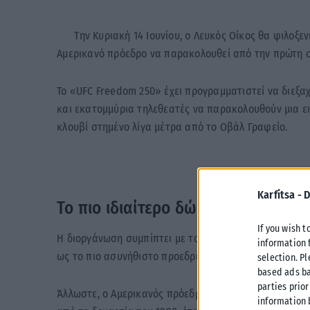
Την Κυριακή 14 Ιουνίου, ο Λευκός Οίκος θα φιλοξενή
Αμερικανό πρόεδρο να παρακολουθεί από την πρώτη σε
Το «UFC Freedom 250» έχει προγραμματιστεί να διεξαχ
και εκατομμύρια τηλεθεατές να παρακολουθούν μια ε
κλουβί στημένο λίγα μέτρα από το Οβάλ Γραφείο.
Karfitsa -
D
Το πιο ιδιαίτερο δώρο γενεθλίων
If you wish t
Η διοργάνωση συμπίπτει με τα 80ά γενέθλια του Τραμπ
information 
ως το πιο ασυνήθιστο προεδρικό πάρτι που έχει γίνει 
selection. P
based ads ba
parties prior
Άλλωστε, ο Αμερικανός πρόεδρος δεν έκρυψε ποτέ την
information 