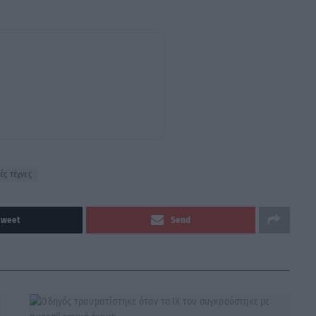
ές τέχνες
Tweet
Send