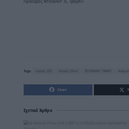
Πρόεδρος Ντόναλντ Τζ. Τραμπ»
Tags:
αγώνες UFC
Λευκός Οίκος
ΝΤΟΝΑΛΝΤ ΤΡΑΜΠ
πολεμικ
Share
Σχετικά Άρθρα