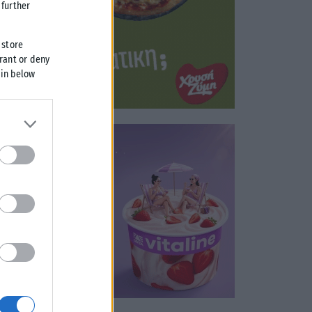
further
 store
grant or deny
 in below