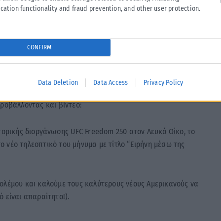
Τραμπ. Άλλοι απλώς μια ακόμη ημέρα στην πιο απρόβλεπτη
cation functionality and fraud prevention, and other user protection.
CONFIRM
ιανή γιορτή στον Λευκό Οίκο, δένοντας τα σχέδια του με
Data Deletion
Data Access
Privacy Policy
προβάλλοντας και βίντεο:
στορικής διοργάνωσης UFC Freedom 250 στον Λευκό Οίκο, το
 νέο τηλεοπτικό του μήνυμα με τίτλο “Ειρήνη μέσω της
ολέμου και καλούμε τους καλύτερους νέους Αμερικανούς να
 είναι απαραίτητο!).