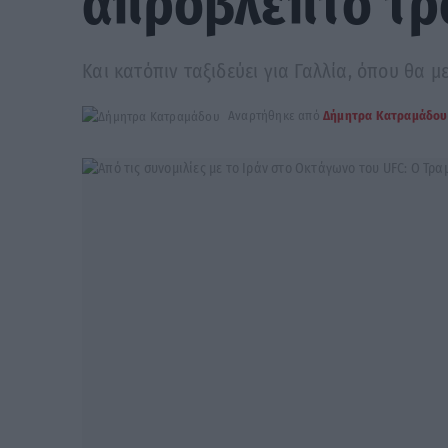
απρόβλεπτο τρό
Και κατόπιν ταξιδεύει για Γαλλία, όπου θα 
Αναρτήθηκε από
Δήμητρα Κατραμάδου