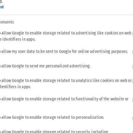
d.
ut
consents
πωσιακό.
o allow Google to enable storage related to advertising like cookies on web
e identifiers in apps.
Τραμπ αναμένεται να στρέψει ξανά την προσοχή του στα
ηγέτες των ισχυρότερων οικονομιών του κόσμου στο πλαίσιο
o allow my user data to be sent to Google for online advertising purposes.
o allow Google to send me personalized advertising.
ίξεις γύρω από το Ιράν, με τις δύο πλευρές να εμφανίζονται
ε να αλλάξει τα δεδομένα στη Μέση Ανατολή.
o allow Google to enable storage related to analytics like cookies on web or
dentifiers in apps.
o allow Google to enable storage related to functionality of the website or
 χειροκροτεί νοκ άουτ και υποταγές δίπλα στο κλουβί του
πολιτικές ισορροπίες, ενεργειακή ασφάλεια και διεθνείς
o allow Google to enable storage related to personalization.
o allow Google to enable storage related to security, including