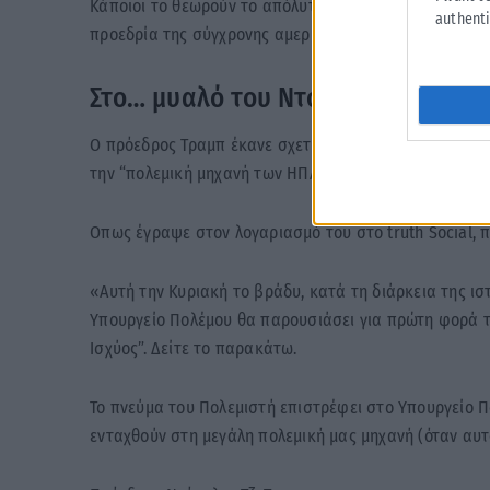
Κάποιοι το θεωρούν το απόλυτο σύμβολο της εποχής 
authenti
προεδρία της σύγχρονης αμερικανικής ιστορίας.
Στο… μυαλό του Ντόναλντ Τραμπ
Ο πρόεδρος Τραμπ έκανε σχετική ανάρτηση για την αυρ
την “πολεμική μηχανή των ΗΠΑ”.
Οπως έγραψε στον λογαριασμό του στο truth Social, 
«Αυτή την Κυριακή το βράδυ, κατά τη διάρκεια της ι
Υπουργείο Πολέμου θα παρουσιάσει για πρώτη φορά το
Ισχύος”. Δείτε το παρακάτω.
Το πνεύμα του Πολεμιστή επιστρέφει στο Υπουργείο Π
ενταχθούν στη μεγάλη πολεμική μας μηχανή (όταν αυτό