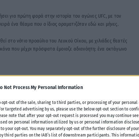
σει για πρώτη φορά στην ιστορία του αγώνες UFC, με τον
ιρά ένα θέαμα που ο ίδιος οραματιζόταν εδώ και μήνες.
θεί στο νότιο προαύλιο του Λευκού Οίκου, με χιλιάδες θεατές
ικόνα που μέχρι πρόσφατα έμοιαζε αδιανόητη: ένα οκτάγωνο
o Not Process My Personal Information
o opt-out of the sale, sharing to third parties, or processing of your personal
 και πολλοί στις Ηνωμένες Πολιτείες τη χαρακτηρίζουν ήδη
for targeted advertising by us, please use the below opt-out section to conf
ποτέ.
lease note that after your opt-out request is processed you may continue see
sed on personal information utilized by us or personal information disclose
 to your opt-out. You may separately opt-out of the further disclosure of you
 αγάπη του για το UFC. Η σχέση του με τη διοργάνωση ξεκινά
by third parties on the IAB’s list of downstream participants. This informati