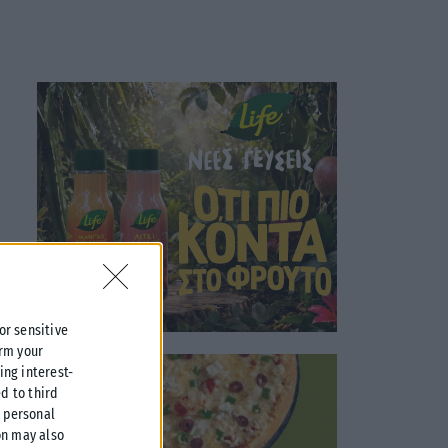
 or sensitive
irm your
ing interest-
d to third
r personal
on may also