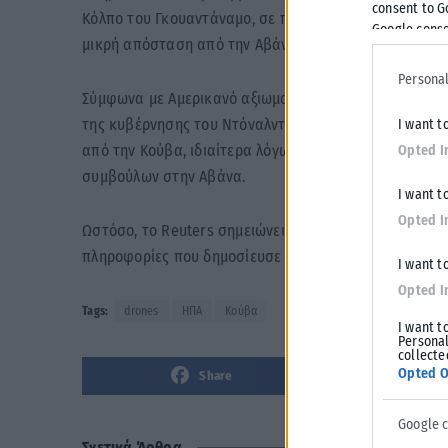
consent to G
Κόλπο του Γκουαντάναμο, σε πολεμικά πλοία των ΗΠΑ, 
Google conse
μικρή απόσταση από την Αβάνα.
Personal
Σύμφωνα με Αμερικανό αξιωματούχο που επικαλείται το
της κυβέρνησης του Ντόναλντ Τραμπ σχετικά με την α
I want t
από την Κούβα, ιδιαίτερα λόγω της ανάπτυξης τεχνολ
Opted I
συμβούλων στην Αβάνα.
I want t
Opted I
Ωστόσο, το Reuters σημειώνει πως μέχρι στιγμής δεν 
πληροφορίες που δημοσίευσε το Axios.
I want t
Opted I
Tags:
drones
ΗΠΑ
Κούβα
I want t
Personal
collecte
Opted O
Share
Google 
Σχετικά Άρθρα