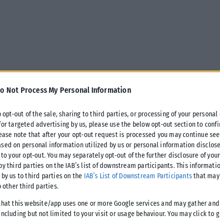
o Not Process My Personal Information
o opt-out of the sale, sharing to third parties, or processing of your personal
for targeted advertising by us, please use the below opt-out section to conf
lease note that after your opt-out request is processed you may continue see
sed on personal information utilized by us or personal information disclose
μα του Axios, σύμφωνα με το οποίο η Κούβα έχει αποκτήσει
 to your opt-out. You may separately opt-out of the further disclosure of you
ι πιθανά σενάρια χρήσης τους εναντίον αμερικανικών
by third parties on the IAB’s list of downstream participants. This informati
 by us to third parties on the
IAB’s List of Downstream Participants
that may 
o other third parties.
ιαβαθμισμένα στοιχεία των αμερικανικών μυστικών
that this website/app uses one or more Google services and may gather and
ncluding but not limited to your visit or usage behaviour. You may click to 
νδεχόμενες επιθέσεις στην αμερικανική ναυτική βάση στον