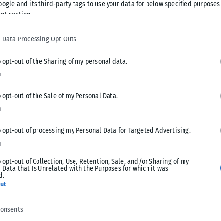
oogle and its third-party tags to use your data for below specified purposes
αλλά και στην περιοχή του Κι Γουέστ, η οποία βρίσκεται σε
nt section.
 Data Processing Opt Outs
 δημοσίευμα, οι εξελίξεις αυτές ενισχύουν τις ανησυχίες
υξανόμενη στρατιωτική απειλή που ενδέχεται να προκύπτει
o opt-out of the Sharing of my personal data.
ογιών drones και της παρουσίας Ιρανών στρατιωτικών
n
o opt-out of the Sale of my Personal Data.
n
έχει καταστεί δυνατό να επιβεβαιώσει ανεξάρτητα τις
o opt-out of processing my Personal Data for Targeted Advertising.
n
o opt-out of Collection, Use, Retention, Sale, and/or Sharing of my
 Data that Is Unrelated with the Purposes for which it was
d.
ut
Tweet
Send
consents