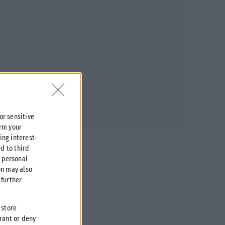
 or sensitive
irm your
ing interest-
d to third
r personal
on may also
further
 store
grant or deny