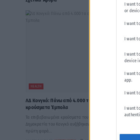
I want t
or devic
I want t
I want t
I want t
device i
I want t
app.
HEALTH
I want t
ΛΔ Κονγκό: Πάνω από 4.000 τα επιβεβαιωμένα
κρούσματα Έμπολα
I want t
authenti
Τα επιβεβαιωμένα κρούσματα του ιού του Έμπολα στη Λαϊκή
Δημοκρατία του Κονγκό αυξήθηκαν σε πάνω από 4.000 για
πρώτη φορά...