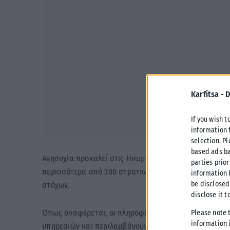
Karfitsa -
D
If you wish t
information 
selection. P
based ads ba
Ανησυχία προκαλεί στις Ηνωμένες Πολιτείες δημοσίευ
parties prior
περισσότερα από 300 στρατιωτικά drones και εξετάζε
information 
be disclosed
στόχων.
disclose it t
Όπως αναφέρεται, οι πληροφορίες προέρχονται από δ
Please note 
information i
υπηρεσιών και περιλαμβάνουν συζητήσεις γύρω από ε