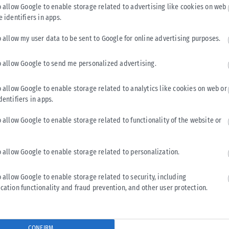
o allow Google to enable storage related to advertising like cookies on web
e identifiers in apps.
o allow my user data to be sent to Google for online advertising purposes.
o allow Google to send me personalized advertising.
o allow Google to enable storage related to analytics like cookies on web or
dentifiers in apps.
o allow Google to enable storage related to functionality of the website or
ΔΙΕΘΝΉ
o allow Google to enable storage related to personalization.
Ταϊλάνδη: Πυροβολισμοί σε σχολείο βόρεια της
Μπανγκόκ, 6 νεκροί και 15 τραυματίες
o allow Google to enable storage related to security, including
cation functionality and fraud prevention, and other user protection.
Συναγερμός σήμανε το πρωί της Παρασκευής στην Ταϊλάνδη,
έπειτα από ένοπλη επίθεση σε σχολείο της επαρχίας
Νονθαμπούρι, βόρεια της Μπανγκόκ....
CONFIRM