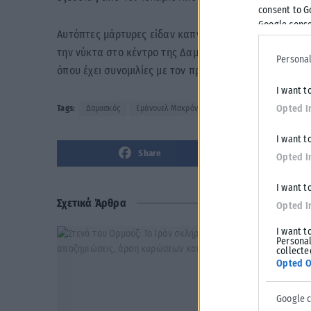
consent to G
Google conse
Αυτόπτες μάρτυρες είδαν καπνό να υψώνεται από την
την νύκτα στο κέντρο της Δαμασκού και από όπου εί
Personal
όπου έχει συνομιλίες με τον πρόεδρο της Συρίας.
I want t
Opted I
Tags:
Δαμασκός
Εμάνουελ Μακρόν
I want t
Share
Opted I
I want t
Σχετικά Άρθρα
Opted I
I want t
Personal
collecte
Opted O
Google 