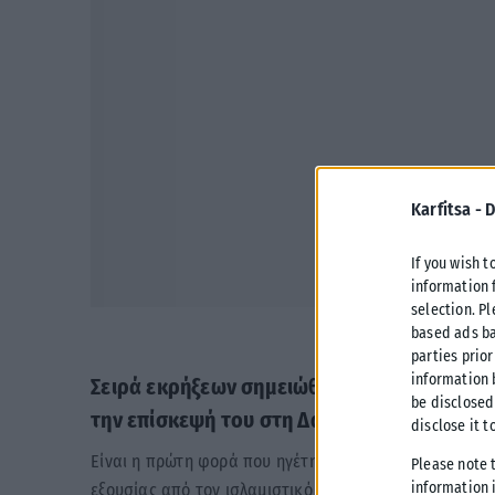
Karfitsa -
D
If you wish t
information 
selection. P
based ads ba
parties prior
information 
Σειρά εκρήξεων σημειώθηκε κοντά στο ξεν
be disclosed
την επίσκεψή του στη Δαμασκό, σύμφωνα 
disclose it t
Είναι η πρώτη φορά που ηγέτης δυτικής δύναμης επι
Please note 
information i
εξουσίας από τον ισλαμιστικό συνασπισμό υπό τον Αχ