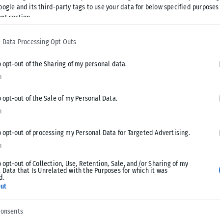
oogle and its third-party tags to use your data for below specified purposes
nt section.
 περιοχή του ξενοδοχείου όπου ο Εμανουέλ Μακρόν πέρασε
χε αναχωρήσει νωρίτερα με προορισμό το προεδρικό μέγαρο
 Data Processing Opt Outs
o opt-out of the Sharing of my personal data.
n
o opt-out of the Sale of my Personal Data.
Tweet
Send
n
o opt-out of processing my Personal Data for Targeted Advertising.
n
o opt-out of Collection, Use, Retention, Sale, and/or Sharing of my
 Data that Is Unrelated with the Purposes for which it was
d.
ut
consents