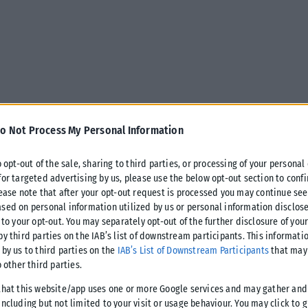
o Not Process My Personal Information
o opt-out of the sale, sharing to third parties, or processing of your personal
for targeted advertising by us, please use the below opt-out section to conf
lease note that after your opt-out request is processed you may continue see
sed on personal information utilized by us or personal information disclose
 to your opt-out. You may separately opt-out of the further disclosure of you
by third parties on the IAB’s list of downstream participants. This informati
οδοχείο όπου διαμένει ο Εμανουέλ Μακρόν κατά
 by us to third parties on the
IAB’s List of Downstream Participants
that may 
με συριακή πηγή ασφαλείας.
o other third parties.
σκέπτεται την συριακή πρωτεύουσα από την ανάληψη της
that this website/app uses one or more Google services and may gather and
ncluding but not limited to your visit or usage behaviour. You may click to 
μαντ αλ-Σάρα.