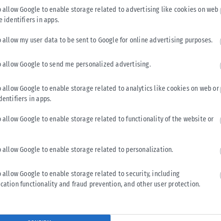
o allow Google to enable storage related to advertising like cookies on web
e identifiers in apps.
o allow my user data to be sent to Google for online advertising purposes.
ΔΙΕΘΝΉ
o allow Google to send me personalized advertising.
Ταϊλάνδη: Στους 9 αυξήθηκε ο απολογισμός της
o allow Google to enable storage related to analytics like cookies on web or
επίθεσης σε σχολείο – Νεκρή και 12χρονη
dentifiers in apps.
Ο αριθμός των νεκρών από την αιματηρή επίθεση σε σχολείο
o allow Google to enable storage related to functionality of the website or
στην Ταϊλάνδη αυξήθηκε σήμερα στους εννέα νεκρούς, μετά
υ
από την...
ΑΝΑΡΤΉΘΗΚΕ ΑΠΌ
KARFITSANEWS
08/08/2026
o allow Google to enable storage related to personalization.
o allow Google to enable storage related to security, including
cation functionality and fraud prevention, and other user protection.