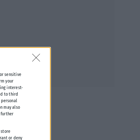
 or sensitive
irm your
ing interest-
d to third
r personal
on may also
further
 store
grant or deny