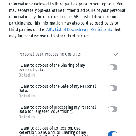
information disclosed to third parties prior to your opt-out. You
may separately opt-out of the further disclosure of your personal
information by third parties on the IAB’s list of downstream
participants. This information may also be disclosed by us to
third parties on the
IAB’s List of Downstream Participants
that
may further disclose it to other third parties.
Please note that this website/app uses one or more Google
services and may gather and store information including but not
Personal Data Processing Opt Outs
limited to your visit or usage behaviour. You may click to grant or
ΔΙΕΘΝΉ
I want to opt-out of the Sharing of my
deny consent to Google and its third-party tags to use your data
personal data.
for below specified purposes in below Google consent section.
Στενά του Ορμούζ: Το Ιράν σκληραίνει τη στάση του – Ζητά
Opted In
αποζημιώσεις, άρση κυρώσεων και αποχώρηση των ΗΠΑ
I want to opt-out of the Sale of my Personal
Νέα εμπλοκή προκαλεί στις προσπάθειες για την επαναλειτουργία των
Data.
Στενών του Ορμούζ η σκληρή γραμμή που υιοθετεί η Τεχεράνη, καθώς...
Opted In
ΑΝΑΡΤΉΘΗΚΕ ΑΠΌ
ΔΉΜΗΤΡΑ ΚΑΤΡΑΜΆΔΟΥ
08/08/2026
I want to opt-out of processing my Personal
Data for Targeted Advertising.
Opted In
I want to opt-out of Collection, Use,
Retention, Sale, and/or Sharing of my