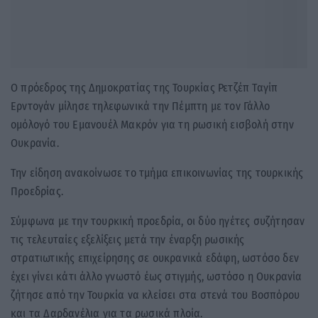
Ο πρόεδρος της Δημοκρατίας της Τουρκίας Ρετζέπ Ταγίπ
Ερντογάν μίλησε τηλεφωνικά την Πέμπτη με τον Γάλλο
ομόλογό του Εμανουέλ Μακρόν για τη ρωσική εισβολή στην
Ουκρανία.
Την είδηση ανακοίνωσε το τμήμα επικοινωνίας της τουρκικής
Προεδρίας.
Σύμφωνα με την τουρκική προεδρία, οι δύο ηγέτες συζήτησαν
τις τελευταίες εξελίξεις μετά την έναρξη ρωσικής
στρατιωτικής επιχείρησης σε ουκρανικά εδάφη, ωστόσο δεν
έχει γίνει κάτι άλλο γνωστό έως στιγμής, ωστόσο η Ουκρανία
ζήτησε από την Τουρκία να κλείσει στα στενά του Βοσπόρου
και τα Δαρδανέλια για τα ρωσικά πλοία.