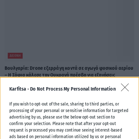
ΔΙΕΘΝΉ
Βουλγαρία: Drone εξερράγη κοντά σε αγωγό φυσικού αερίου
– Η Σόφια κάλεσε την Ουκρανή πρέσβη για εξηγήσεις
Συναγερμός σήμανε στη Βουλγαρία μετά την πτώση και έκρηξη μη
Karfitsa -
Do Not Process My Personal Information
επανδρωμένου αεροσκάφους κοντά στα σύνορα με τη Ρουμανία και
σε...
If you wish to opt-out of the sale, sharing to third parties, or
ΑΝΑΡΤΉΘΗΚΕ ΑΠΌ
ΔΉΜΗΤΡΑ ΚΑΤΡΑΜΆΔΟΥ
08/08/2026
processing of your personal or sensitive information for targeted
advertising by us, please use the below opt-out section to
confirm your selection. Please note that after your opt-out
request is processed you may continue seeing interest-based
ads based on personal information utilized by us or personal