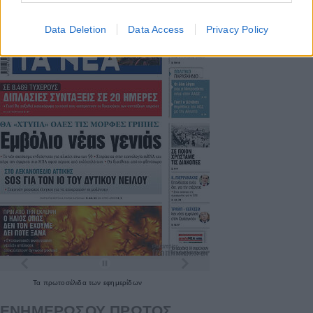
Data Deletion
Data Access
Privacy Policy
Τα
πρωτοσέλιδα
των
εφημερίδων
ΕΝΗΜΕΡΩΣΟΥ ΠΡΩΤΟΣ