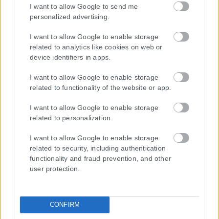
I want to allow Google to send me
personalized advertising.
I want to allow Google to enable storage
related to analytics like cookies on web or
device identifiers in apps.
I want to allow Google to enable storage
related to functionality of the website or app.
Η εταιρεία με την επωνυμία “POLITICAL MEDIA GROUP A.E.” και κατ’
επέκταση η ιστοσελίδα που κατέχει αυτή “www.karfitsa.gr”
I want to allow Google to enable storage
συμμορφώνονται με τη Σύσταση (ΕΕ) 2018/334 της Επιτροπής της
related to personalization.
1ης Μαρτίου 2018 σχετικά με τα μέτρα για την αποτελεσματική
αντιμετώπιση του παράνομου περιεχομένου στο διαδίκτυο (L 63).
I want to allow Google to enable storage
related to security, including authentication
functionality and fraud prevention, and other
user protection.
Μοναδικός αριθμός Μ.Η.Τ. 262048
ΤΑ ΠΡΩΤΟΣΕΛΙΔΑ ΣΗΜΕΡΑ
CONFIRM