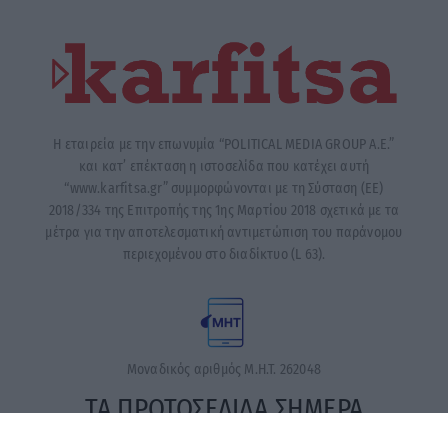
Η εταιρεία με την επωνυμία “POLITICAL MEDIA GROUP A.E.”
και κατ’ επέκταση η ιστοσελίδα που κατέχει αυτή
“www.karfitsa.gr” συμμορφώνονται με τη Σύσταση (ΕΕ)
2018/334 της Επιτροπής της 1ης Μαρτίου 2018 σχετικά με τα
μέτρα για την αποτελεσματική αντιμετώπιση του παράνομου
περιεχομένου στο διαδίκτυο (L 63).
Μοναδικός αριθμός Μ.Η.Τ. 262048
ΤΑ ΠΡΩΤΟΣΕΛΙΔΑ ΣΗΜΕΡΑ