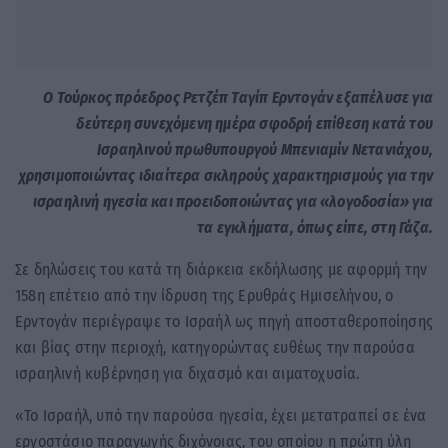
Ο Τούρκος πρόεδρος Ρετζέπ Ταγίπ Ερντογάν εξαπέλυσε για
δεύτερη συνεχόμενη ημέρα σφοδρή επίθεση κατά του
Ισραηλινού πρωθυπουργού Μπενιαμίν Νετανιάχου,
χρησιμοποιώντας ιδιαίτερα σκληρούς χαρακτηρισμούς για την
ισραηλινή ηγεσία και προειδοποιώντας για «λογοδοσία» για
τα εγκλήματα, όπως είπε, στη Γάζα.
Σε δηλώσεις του κατά τη διάρκεια εκδήλωσης με αφορμή την
158η επέτειο από την ίδρυση της Ερυθράς Ημισελήνου, ο
Ερντογάν περιέγραψε το Ισραήλ ως πηγή αποσταθεροποίησης
και βίας στην περιοχή, κατηγορώντας ευθέως την παρούσα
ισραηλινή κυβέρνηση για διχασμό και αιματοχυσία.
«Το Ισραήλ, υπό την παρούσα ηγεσία, έχει μετατραπεί σε ένα
εργοστάσιο παραγωγής διχόνοιας, του οποίου η πρώτη ύλη