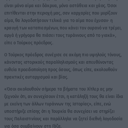
είναι μόνο αίμα και δάκρυα, μόνο αστάθεια και χάος. Όσοι
επιτίθενται στην περιοχή μας, σαν καρχαρίες που μυρίζουν
αίμα, θα λογοδοτήσουν τελικά για το αίμα που έχυσαν· η
κραυγή των καταπιεσμένων, που κάνει τον ουρανό να τρέμει,
αργά ή γρήγορα θα πιάσει τους τυράννους από το γιακά»,
είπε ο Τούρκος πρόεδρος.
Ο Τούρκος πρόεδρος συνέχισε σε ακόμη πιο υψηλούς τόνους,
κάνοντας ιστορικούς παραλληλισμούς και απευθύνοντας
ευθεία προειδοποίηση προς όσους, όπως είπε, ακολουθούν
πρακτικές αυταρχισμού και βίας.
«Όσοι ακολουθούν σήμερα τα βήματα του Χίτλερ ας μην
ξεχνούν ότι, αν συνεχίσουν έτσι, η κατάληξή τους θα είναι ίδια
με εκείνη των άλλων τυράννων της Ιστορίας», είπε, ενώ
υποστήριξε επίσης ότι η Τουρκία θα συνεχίσει να στηρίζει
τους Παλαιστινίους και παράλληλα να ζητεί διεθνή λογοδοσία
για όσα συμβαίνουν στη Γάζα.