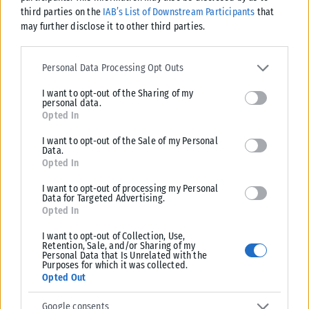
ΔΙΕΘΝΉ
third parties on the
IAB’s List of Downstream Participants
that
may further disclose it to other third parties.
Βουλγαρία: Drone εξερράγη κοντά σε αγωγό φυσικού αερίου
– Η Σόφια κάλεσε την Ουκρανή πρέσβη για εξηγήσεις
Please note that this website/app uses one or more Google
services and may gather and store information including but not
Συναγερμός σήμανε στη Βουλγαρία μετά την πτώση και έκρηξη μη
Personal Data Processing Opt Outs
limited to your visit or usage behaviour. You may click to grant or
επανδρωμένου αεροσκάφους κοντά στα σύνορα με τη Ρουμανία και
I want to opt-out of the Sharing of my
deny consent to Google and its third-party tags to use your data
σε...
personal data.
for below specified purposes in below Google consent section.
Opted In
ΑΝΑΡΤΉΘΗΚΕ ΑΠΌ
ΔΉΜΗΤΡΑ ΚΑΤΡΑΜΆΔΟΥ
08/08/2026
I want to opt-out of the Sale of my Personal
Data.
Opted In
I want to opt-out of processing my Personal
Data for Targeted Advertising.
Opted In
I want to opt-out of Collection, Use,
Retention, Sale, and/or Sharing of my
Personal Data that Is Unrelated with the
Purposes for which it was collected.
Opted Out
Google consents