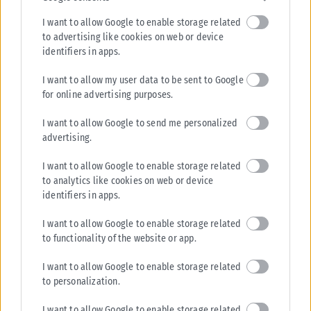
I want to allow Google to enable storage related
ΔΙΕΘΝΉ
to advertising like cookies on web or device
Στενά του Ορμούζ: Το Ιράν σκληραίνει τη στάση του – Ζητά
identifiers in apps.
αποζημιώσεις, άρση κυρώσεων και αποχώρηση των ΗΠΑ
I want to allow my user data to be sent to Google
Νέα εμπλοκή προκαλεί στις προσπάθειες για την επαναλειτουργία των
for online advertising purposes.
Στενών του Ορμούζ η σκληρή γραμμή που υιοθετεί η Τεχεράνη, καθώς...
ΑΝΑΡΤΉΘΗΚΕ ΑΠΌ
ΔΉΜΗΤΡΑ ΚΑΤΡΑΜΆΔΟΥ
08/08/2026
I want to allow Google to send me personalized
advertising.
I want to allow Google to enable storage related
to analytics like cookies on web or device
identifiers in apps.
I want to allow Google to enable storage related
to functionality of the website or app.
I want to allow Google to enable storage related
to personalization.
I want to allow Google to enable storage related