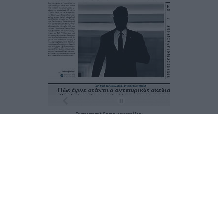
Τα
πρωτοσέλιδα
των
εφημερίδων
ΕΝΗΜΕΡΩΣΟΥ ΠΡΩΤΟΣ
Εγγραφή στο Newsletter
Ταυτότητα
Επικοινωνία & Διαφήμιση
Όροι Χρήσης – Πολιτική Απορρήτου
© 2026 Karfitsa