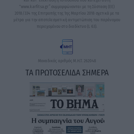
και κατ’ επέκταση η ιστοσελίδα που κατέχει αυτή
“www.karfitsa.gr” συμμορφώνονται με τη Σύσταση (ΕΕ)
2018/334 της Επιτροπής της 1ης Μαρτίου 2018 σχετικά με τα
μέτρα για την αποτελεσματική αντιμετώπιση του παράνομου
περιεχομένου στο διαδίκτυο (L 63).
Μοναδικός αριθμός Μ.Η.Τ. 262048
ΤΑ ΠΡΩΤΟΣΕΛΙΔΑ ΣΗΜΕΡΑ