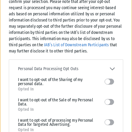
confirm your selection. Please note that after your opt-out
request is processed you may continue seeing interest-based
ads based on personal information utilized by us or personal
information disclosed to third parties prior to your opt-out. You
may separately opt-out of the further disclosure of your personal
information by third parties on the IAB’s list of downstream
participants. This information may also be disclosed by us to
third parties on the
IAB’s List of Downstream Participants
that
may further disclose it to other third parties.
Please note that this website/app uses one or more Google
services and may gather and store information including but not
Personal Data Processing Opt Outs
limited to your visit or usage behaviour. You may click to grant or
I want to opt-out of the Sharing of my
deny consent to Google and its third-party tags to use your data
personal data.
for below specified purposes in below Google consent section.
ΔΙΕΘΝΉ
Opted In
Υεμένη: Οι Χούθι ανακοίνωσαν πλήγμα σε σαουδαραβικό
I want to opt-out of the Sale of my Personal
διυλιστήριο στην Ερυθρά Θάλασσα
Data.
Opted In
Οι αντάρτες Χούθι της Υεμένης, οι οποίοι υποστηρίζονται από το Ιράν,
ανακοίνωσαν σήμερα ότι έπληξαν πετρελαϊκή εγκατάσταση στην ακτή
I want to opt-out of processing my Personal
Data for Targeted Advertising.
της...
Opted In