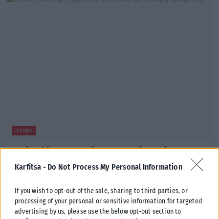
ΔΙΕΘΝΉ
Περού: Πολύνεκρο τροχαίο με 13 νεκρούς και τέσσερις
τραυματίες
Karfitsa -
Do Not Process My Personal Information
Τουλάχιστον 13 άνθρωποι σκοτώθηκαν όταν επιβατικό βαν
προσέκρουσε σε ακινητοποιημένη νταλίκα σε δρόμο της περιφέρειας
If you wish to opt-out of the sale, sharing to third parties, or
Κούσκο, στο νοτιοανατολικό Περού, όπως...
processing of your personal or sensitive information for targeted
advertising by us, please use the below opt-out section to
ΑΝΑΡΤΉΘΗΚΕ ΑΠΌ
KARFITSANEWS
09/08/2026