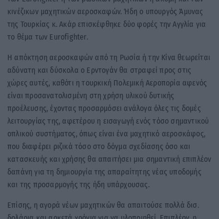
κινέζικων μαχητικών αεροσκαφών. Ήδη ο υπουργός Άμυνας
της Τουρκίας κ. Ακάρ επισκέφθηκε δύο φορές την Αγγλία για
το θέμα των Eurofighter.
Η απόκτηση αεροσκαφών από τη Ρωσία ή την Κίνα θεωρείται
αδύνατη και δύσκολα ο Ερντογάν θα στραφεί προς στις
χώρες αυτές, καθότι η τουρκική Πολεμική Αεροπορία αφενός
είναι προσανατολισμένη στη χρήση υλικού δυτικής
προέλευσης, έχοντας προσαρμόσει ανάλογα όλες τις δομές
λειτουργίας της, αφετέρου η εισαγωγή ενός τόσο σημαντικού
οπλικού συστήματος, όπως είναι ένα μαχητικό αεροσκάφος,
που διαφέρει ριζικά τόσο στο δόγμα σχεδίασης όσο και
κατασκευής και χρήσης θα απαιτήσει μια σημαντική επιπλέον
δαπάνη για τη δημιουργία της απαραίτητης νέας υποδομής
και της προσαρμογής της ήδη υπάρχουσας.
Επίσης, η αγορά νέων μαχητικών θα απαιτούσε πολλά δισ.
δολάρια και αρκετά χρόνια για να υλοποιηθεί. Επιπλέον, η