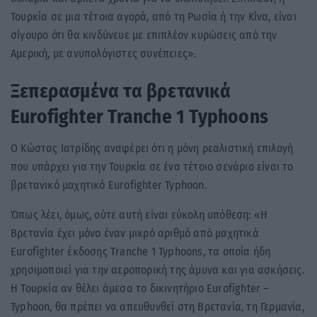
Τουρκία σε μια τέτοια αγορά, από τη Ρωσία ή την Κίνα, είναι
σίγουρο ότι θα κινδύνευε με επιπλέον κυρώσεις από την
Αμερική, με ανυπολόγιστες συνέπειες».
Ξεπερασμένα τα βρετανικά
Eurofighter Tranche 1 Typhoons
Ο Κώστας Ιατρίδης αναφέρει ότι η μόνη ρεαλιστική επιλογή
που υπάρχει για την Τουρκία σε ένα τέτοιο σενάριο είναι το
βρετανικό μαχητικό Eurofighter Typhoon.
Όπως λέει, όμως, ούτε αυτή είναι εύκολη υπόθεση: «Η
Βρετανία έχει μόνο έναν μικρό αριθμό από μαχητικά
Eurofighter έκδοσης Tranche 1 Typhoons, τα οποία ήδη
χρησιμοποιεί για την αεροπορική της άμυνα και για ασκήσεις.
Η Τουρκία αν θέλει άμεσα το δικινητήριο Εurofighter –
Typhoon, θα πρέπει να απευθυνθεί στη Βρετανία, τη Γερμανία,