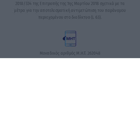
2018/334 της Επιτροπής της 1ης Μαρτίου 2018 σχετικά με τα
μέτρα για την αποτελεσματική αντιμετώπιση του παράνομου
περιεχομένου στο διαδίκτυο (L 63).
Μοναδικός αριθμός Μ.Η.Τ. 262048
ΤΑ ΠΡΩΤΟΣΕΛΙΔΑ ΣΗΜΕΡΑ