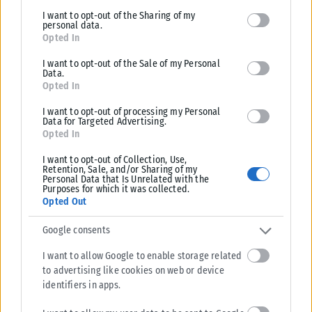
limited to your visit or usage behaviour. You may click to grant or
είναι 4++ γενιάς. Το κόστος, όμως, θα είναι ασύγκριτα
I want to opt-out of the Sharing of my
deny consent to Google and its third-party tags to use your data
personal data.
μεγαλύτερο από αυτό των μεταχειρισμένων Tranche 1, όπως
for below specified purposes in below Google consent section.
Opted In
ασύγκριτα μεγαλύτερος θα είναι και ο χρόνος παράδοσης.
Τουλάχιστον πέντε έως επτά χρόνια».
I want to opt-out of the Sale of my Personal
Data.
Opted In
Η σύγκριση με τα Rafale
I want to opt-out of processing my Personal
Data for Targeted Advertising.
Όπως έχουμε γράψει στην «Political», για να πωληθούν
Opted In
Εurofighter – Typhoon στην Τουρκία, θα πρέπει να
I want to opt-out of Collection, Use,
συμφωνήσουν, πέρα από τους Βρετανούς, οι Γερμανοί, οι
Retention, Sale, and/or Sharing of my
Personal Data that Is Unrelated with the
Ισπανοί και οι Ιταλοί.
Purposes for which it was collected.
Opted Out
Συγκριτικά με τα Rafale ο Κώστας Ιατρίδης αναφέρει πως
Google consents
«τα δύο αεροσκάφη είναι σχετικά παρόμοιας φιλοσοφίας. Το
Eurofighter Typhoon έχει καλύτερες πτητικές επιδόσεις,
I want to allow Google to enable storage related
ωστόσο το Rafale διαθέτει πιο συντηρητικό σχεδιασμό, κάτι
to advertising like cookies on web or device
identifiers in apps.
που συνεπάγεται και μικρότερη κατανάλωση καυσίμου και
μεγαλύτερη εμβέλεια, έχει χαμηλότερο κόστος λειτουργίας-