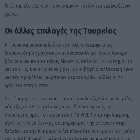
δικά της εξοπλιστικά προγράμματα και όχι για εκείνα ξένων
χωρών.
Οι άλλες επιλογές της Τουρκίας
H τουρκική αεροπορία έχει χαμηλές επιχειρησιακές
διαθεσιμότητες μαχητικών αεροσκαφών και όσο η Άγκυρα
βλέπει υψωμένο το τείχος Μενέντεζ απέναντι στο αίτημά της
για τα F-16, προσπαθεί να βρει μια σοβαρή εναλλακτική λύση
για την προμήθεια μαχητικών αεροσκαφών, καθώς αυτό
κρίνεται απαραίτητο.
Ο πτέραρχος εα και στρατιωτικός αναλυτής Κώστας Ιατρίδης
μάς εξηγεί: «Η Τουρκία λόγω της διαφαινόμενης μη
απόκτησης προς το παρόν των F-16 VIPER από την Αμερική,
εξαιτίας της επιθετικής συμπεριφοράς της απέναντι στην
Ελλάδα και την Κύπρο, απειλεί πλέον ότι θα στραφεί στη λύση
των Eurofighter ή των ρωσικών μαχητικών ή ακόμη και των