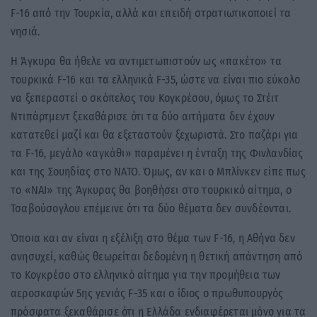
F-16 από την Τουρκία, αλλά και επειδή στρατιωτικοποιεί τα
νησιά.
Η Άγκυρα θα ήθελε να αντιμετωπιστούν ως «πακέτο» τα
τουρκικά F-16 και τα ελληνικά F-35, ώστε να είναι πιο εύκολο
να ξεπεραστεί ο σκόπελος του Κογκρέσου, όμως το Στέιτ
Ντιπάρτμεντ ξεκαθάρισε ότι τα δύο αιτήματα δεν έχουν
κατατεθεί μαζί και θα εξεταστούν ξεχωριστά. Στο παζάρι για
τα F-16, μεγάλο «αγκάθι» παραμένει η ένταξη της Φινλανδίας
και της Σουηδίας στο ΝΑΤΟ. Όμως, αν και ο Μπλίνκεν είπε πως
το «ΝΑΙ» της Άγκυρας θα βοηθήσει στο τουρκικό αίτημα, ο
Τσαβούσογλου επέμεινε ότι τα δύο θέματα δεν συνδέονται.
Όποια και αν είναι η εξέλιξη στο θέμα των F-16, η Αθήνα δεν
ανησυχεί, καθώς θεωρείται δεδομένη η θετική απάντηση από
το Κογκρέσο στο ελληνικό αίτημα για την προμήθεια των
αεροσκαφών 5ης γενιάς F-35 και ο ίδιος ο πρωθυπουργός
πρόσφατα ξεκαθάρισε ότι η Ελλάδα ενδιαφέρεται μόνο για τα