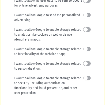
I want to allow my user data to be sent to Google
συντήρησης, έμφαση στη μεταφορά οπλικού φορτίου και με
for online advertising purposes.
πολύ καλά επίπεδα ελέγχου και ευελιξίας ακόμα και σε
I want to allow Google to send me personalized
χαμηλές ταχύτητες, το οποίο το καθιστά ικανότερο σε
advertising.
κλειστή αερομαχία. Το Typhoon εστιάζει στις μέγιστες
επιδόσεις σε μεγάλο ύψος και στην ευελιξία σε μεγάλες
I want to allow Google to enable storage related
ταχύτητες. Και τα δύο έχουν κάποια χαρακτηριστικά χαμηλής
to analytics like cookies on web or device
identifiers in apps.
παρατηρησιμότητας, μα κανένα δεν είναι stealth».
I want to allow Google to enable storage related
ΑΠΟ ΤΗΝ ΕΚΔΟΣΗ ΤΗΣ ΕΦΗΜΕΡΙΔΑΣ
POLITICAL
to functionality of the website or app.
Tags:
ΗΠΑ
I want to allow Google to enable storage related
to personalization.
I want to allow Google to enable storage related
to security, including authentication
functionality and fraud prevention, and other
Σχετικά Άρθρα
user protection.