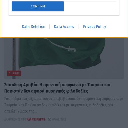
CONFIRM
Data Deletion
Data Access
Privacy Policy
ΔΙΕΘΝΉ
Σαουδική Αραβία: Η αμυντική συμφωνία με Τουρκία και
Πακιστάν δεν αφορά πυρηνικές φιλοδοξίες
Σαουδάραβας αξιωματούχος διαβεβαίωσε ότι η αμυντική συμφωνία με
Τουρκία και Πακιστάν δεν συνδέεται με πυρηνικές φιλοδοξίες ούτε
απειλεί χώρες της...
ΑΝΑΡΤΉΘΗΚΕ ΑΠΌ
KARFITSANEWS
07/08/2026