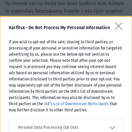
την Ισπανία και την Ιταλία που έχουν διαθέσει προς πώληση
τα αεροσκάφη διαμόρφωσης Tranche 1, που είχαν αγοράσει
προ εικοσαετίας. Η αγορά όμως της έκδοσης Tranche 1
Typhoons από τη Βρετανία δεν θα ήταν εφικτή για την
Karfitsa -
Do Not Process My Personal Information
Τουρκία, καθώς είναι ξεπερασμένα και σίγουρα δεν πληρούν
τα πρότυπα 4++ γενιάς, που θα έκαναν την αεροπορία της πιο
If you wish to opt-out of the sale, sharing to third parties, or
processing of your personal or sensitive information for targeted
ισχυρή.
advertising by us, please use the below opt-out section to
confirm your selection. Please note that after your opt-out
Τα μαχητικά αυτά δεν έχουν δυνατότητα αξιοποίησης όπλων
request is processed you may continue seeing interest-based
αέρος-εδάφους και είναι ξεπερασμένα. Μπορούν να φέρουν
ads based on personal information utilized by us or personal
μόνο πυραύλους αέρος-αέρος των τύπων AIM-120C AMRAAM,
information disclosed to third parties prior to your opt-out. You
AIM-9 Sidewinder, IRIS-T (τα γερμανικά) και ASRAAM (μόνο τα
may separately opt-out of the further disclosure of your personal
information by third parties on the IAB’s list of downstream
βρετανικά) και είναι υποδεέστερα των Rafale, αλλά και των
participants. This information may also be disclosed by us to
F-16 VIPER.
third parties on the
IAB’s List of Downstream Participants
that
may further disclose it to other third parties.
Σε περίπτωση, όμως, που επιθυμεί να αποκτήσει πραγματικές
δυνατότητες πολλαπλών ρόλων θα πρέπει να προμηθευτεί
Please note that this website/app uses one or more Google
services and may gather and store information including but not
καινούργια αεροσκάφη διαμόρφωσης Tranche 2, 3 ή 4 που
Personal Data Processing Opt Outs