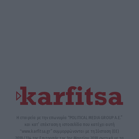
Η εταιρεία με την επωνυμία “POLITICAL MEDIA GROUP A.E.”
και κατ’ επέκταση η ιστοσελίδα που κατέχει αυτή
“www.karfitsa.gr” συμμορφώνονται με τη Σύσταση (ΕΕ)
2018/334 της Επιτροπής της 1ης Μαρτίου 2018 σχετικά με τα