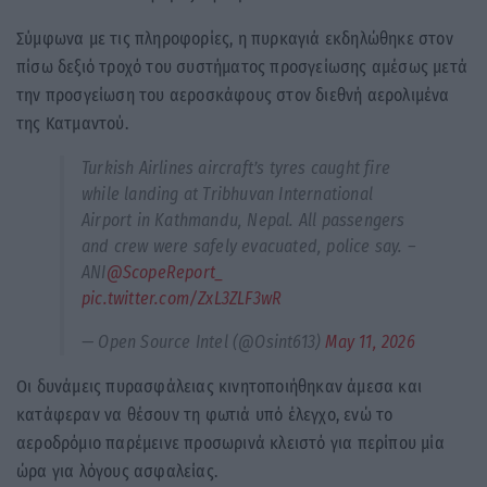
Σύμφωνα με τις πληροφορίες, η πυρκαγιά εκδηλώθηκε στον
πίσω δεξιό τροχό του συστήματος προσγείωσης αμέσως μετά
την προσγείωση του αεροσκάφους στον διεθνή αερολιμένα
της Κατμαντού.
Turkish Airlines aircraft’s tyres caught fire
while landing at Tribhuvan International
Airport in Kathmandu, Nepal. All passengers
and crew were safely evacuated, police say. –
ANI
@ScopeReport_
pic.twitter.com/ZxL3ZLF3wR
— Open Source Intel (@Osint613)
May 11, 2026
Οι δυνάμεις πυρασφάλειας κινητοποιήθηκαν άμεσα και
κατάφεραν να θέσουν τη φωτιά υπό έλεγχο, ενώ το
αεροδρόμιο παρέμεινε προσωρινά κλειστό για περίπου μία
ώρα για λόγους ασφαλείας.