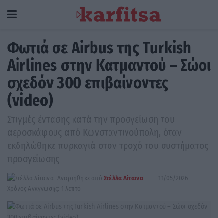
Φωτιά σε Airbus της Turkish
Airlines στην Κατμαντού – Σώοι
σχεδόν 300 επιβαίνοντες
(video)
Στιγμές έντασης κατά την προσγείωση του
αεροσκάφους από Κωνσταντινούπολη, όταν
εκδηλώθηκε πυρκαγιά στον τροχό του συστήματος
προσγείωσης
Αναρτήθηκε από
Στέλλα Λίταινα
11/05/2026
Χρόνος Ανάγνωσης: 1 λεπτό