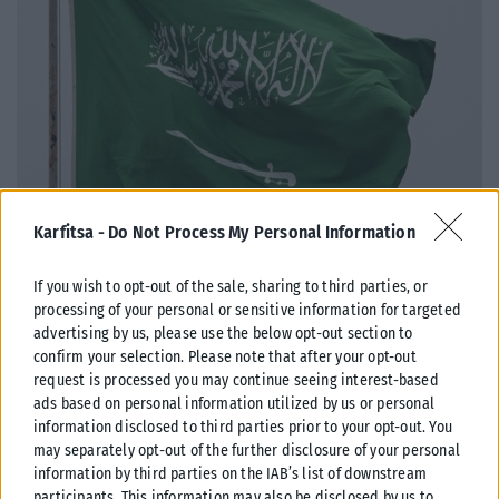
Karfitsa -
Do Not Process My Personal Information
ΔΙΕΘΝΉ
If you wish to opt-out of the sale, sharing to third parties, or
processing of your personal or sensitive information for targeted
Σαουδική Αραβία: Η αμυντική συμφωνία με Τουρκία και
advertising by us, please use the below opt-out section to
Πακιστάν δεν αφορά πυρηνικές φιλοδοξίες
confirm your selection. Please note that after your opt-out
Σαουδάραβας αξιωματούχος διαβεβαίωσε ότι η αμυντική συμφωνία με
request is processed you may continue seeing interest-based
Τουρκία και Πακιστάν δεν συνδέεται με πυρηνικές φιλοδοξίες ούτε
ads based on personal information utilized by us or personal
απειλεί χώρες της...
information disclosed to third parties prior to your opt-out. You
may separately opt-out of the further disclosure of your personal
ΑΝΑΡΤΉΘΗΚΕ ΑΠΌ
KARFITSANEWS
07/08/2026
information by third parties on the IAB’s list of downstream
participants. This information may also be disclosed by us to