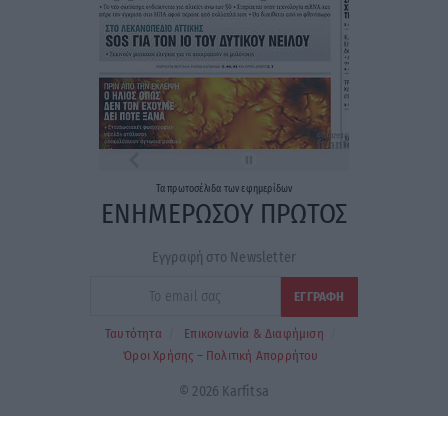
Τα
πρωτοσέλιδα
των
εφημερίδων
ΕΝΗΜΕΡΩΣΟΥ ΠΡΩΤΟΣ
Εγγραφή στο Newsletter
Ταυτότητα
Επικοινωνία & Διαφήμιση
Όροι Χρήσης – Πολιτική Απορρήτου
© 2026 Karfitsa