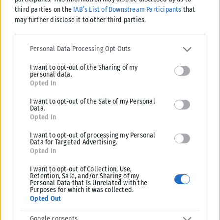
third parties on the
IAB’s List of Downstream Participants
that
may further disclose it to other third parties.
Please note that this website/app uses one or more Google
services and may gather and store information including but not
Personal Data Processing Opt Outs
limited to your visit or usage behaviour. You may click to grant or
I want to opt-out of the Sharing of my
deny consent to Google and its third-party tags to use your data
personal data.
for below specified purposes in below Google consent section.
Opted In
I want to opt-out of the Sale of my Personal
Data.
Opted In
ΔΙΕΘΝΉ
I want to opt-out of processing my Personal
Data for Targeted Advertising.
Η Amazon προετοιμάζει τη συνέχεια του ντοκιμαντέρ Melania
Opted In
Η Amazon προφανώς επιταχύνει την προετοιμασία μιας συνέχειας
I want to opt-out of Collection, Use,
ντοκιμαντέρ για την πρώτη κυρία των ΗΠΑ, Μελάνια Τραμπ. Παρά το
Retention, Sale, and/or Sharing of my
Personal Data that Is Unrelated with the
γεγονός...
Purposes for which it was collected.
Opted Out
ΑΝΑΡΤΉΘΗΚΕ ΑΠΌ
KARFITSANEWS
07/08/2026
Google consents