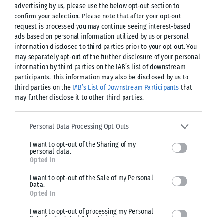
advertising by us, please use the below opt-out section to
confirm your selection. Please note that after your opt-out
request is processed you may continue seeing interest-based
ads based on personal information utilized by us or personal
information disclosed to third parties prior to your opt-out. You
may separately opt-out of the further disclosure of your personal
information by third parties on the IAB’s list of downstream
ΔΙΕΘΝΉ
participants. This information may also be disclosed by us to
third parties on the
IAB’s List of Downstream Participants
that
Κίνα: Ο τυφώνας Dolphin σαρώνει τις ανατολικές ακτές με
may further disclose it to other third parties.
καταρρακτώδεις βροχές και θυελλώδεις ανέμους
Ο τυφώνας Dolphin, ο πιο ισχυρός τροπικός κυκλώνας που πλήττει την
Please note that this website/app uses one or more Google
Κίνα κατά τη φετινή χρονιά, έπληξε σήμερα την ανατολική...
services and may gather and store information including but not
Personal Data Processing Opt Outs
limited to your visit or usage behaviour. You may click to grant or
ΑΝΑΡΤΉΘΗΚΕ ΑΠΌ
KARFITSANEWS
09/08/2026
I want to opt-out of the Sharing of my
deny consent to Google and its third-party tags to use your data
personal data.
for below specified purposes in below Google consent section.
Opted In
I want to opt-out of the Sale of my Personal
Data.
Opted In
I want to opt-out of processing my Personal