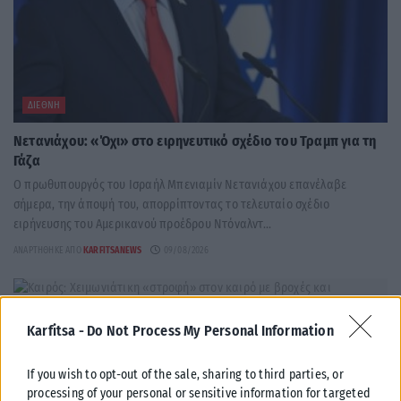
ΔΙΕΘΝΉ
Νετανιάχου: «Όχι» στο ειρηνευτικό σχέδιο του Τραμπ για τη
Γάζα
Ο πρωθυπουργός του Ισραήλ Μπενιαμίν Νετανιάχου επανέλαβε
σήμερα, την άποψή του, απορρίπτοντας το τελευταίο σχέδιο
ειρήνευσης του Αμερικανού προέδρου Ντόναλντ...
ΑΝΑΡΤΉΘΗΚΕ ΑΠΌ
KARFITSANEWS
09/08/2026
Karfitsa -
Do Not Process My Personal Information
If you wish to opt-out of the sale, sharing to third parties, or
processing of your personal or sensitive information for targeted