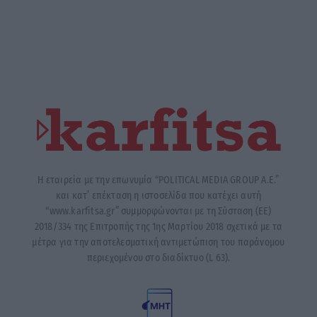
Η εταιρεία με την επωνυμία “POLITICAL MEDIA GROUP A.E.”
και κατ’ επέκταση η ιστοσελίδα που κατέχει αυτή
“www.karfitsa.gr” συμμορφώνονται με τη Σύσταση (ΕΕ)
2018/334 της Επιτροπής της 1ης Μαρτίου 2018 σχετικά με τα
μέτρα για την αποτελεσματική αντιμετώπιση του παράνομου
περιεχομένου στο διαδίκτυο (L 63).