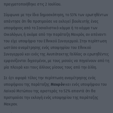
πραγματοποιήθηκε στις 2 Ιουλίου.
Σύμφωνα με την ίδια δημοσκόπηση, το 53% των ερωτηθέντων
απάντησε ότι θα προτιμούσε να εκλεγεί βουλευτής ένας
υποψήφιος από το Σοσιαλιστικό κόμμα ή το κόμμα των
Οικολόγων, ή ακόμα από την παράταξη Μακρόν, αν απέναντι
του είχε υποψήφιο του Εθνικού Συναγερμού. Στην περίπτωση
ωστόσο αναμέτρησης ενός υποψηφίου του Εθνικού
Συναγερμού και ενός της Ανυπότακτης Γαλλίας οι ερωτηθέντες
εμφανίζονται διχασμένοι, με τους μισούς να πηγαίνουν από τη
μία πλευρά και τους άλλους μίσους τους από την άλλη.
Σε ό,τι αφορά τέλος την περίπτωση αναμέτρησης ενός
υποψήφιου της παράταξης
Μακρόν
και ενός υποψήφιου του
Λαϊκού Μετώπου της αριστεράς το 52% απαντά ότι θα
προτιμούσε την εκλογή ενός υποψηφίου της παράταξης
Μακρον.