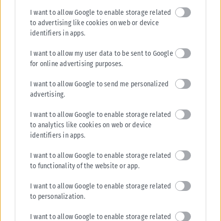
I want to allow Google to enable storage related
to advertising like cookies on web or device
ΔΙΕΘΝΉ
identifiers in apps.
Στενά του Ορμούζ: Το Ιράν σκληραίνει τη στάση του – Ζητά
αποζημιώσεις, άρση κυρώσεων και αποχώρηση των ΗΠΑ
I want to allow my user data to be sent to Google
for online advertising purposes.
Νέα εμπλοκή προκαλεί στις προσπάθειες για την επαναλειτουργία των
Στενών του Ορμούζ η σκληρή γραμμή που υιοθετεί η Τεχεράνη, καθώς...
I want to allow Google to send me personalized
ΑΝΑΡΤΉΘΗΚΕ ΑΠΌ
ΔΉΜΗΤΡΑ ΚΑΤΡΑΜΆΔΟΥ
08/08/2026
advertising.
I want to allow Google to enable storage related
to analytics like cookies on web or device
identifiers in apps.
I want to allow Google to enable storage related
to functionality of the website or app.
I want to allow Google to enable storage related
to personalization.
I want to allow Google to enable storage related