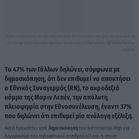
Leader of the French far right National Rally Marine Le Pen takes part during a meeting
for the upcoming European elections Sunday, June 2, 2024 in Paris. (AP Photo/Thomas
Padilla)
Το 47% των Γάλλων δηλώνει, σύμφωνα με
δημοσκόπηση, ότι δεν επιθυμεί να αποκτήσει
ο Εθνικός Συναγερμός (RN), το ακροδεξιό
κόμμα της Μαριν Λεπέν, την απόλυτη
πλειοψηφία στην Εθνοσυνέλευση, έναντι 37%
που δηλώνει ότι επιθυμεί μία ανάλογη εξέλιξη.
Αυτό προκύπτει από
δημοσκόπηση
του Ινστιτούτου Ifop για
λογαριασμό του τηλεοπτικού σταθμού LCI και η οποία