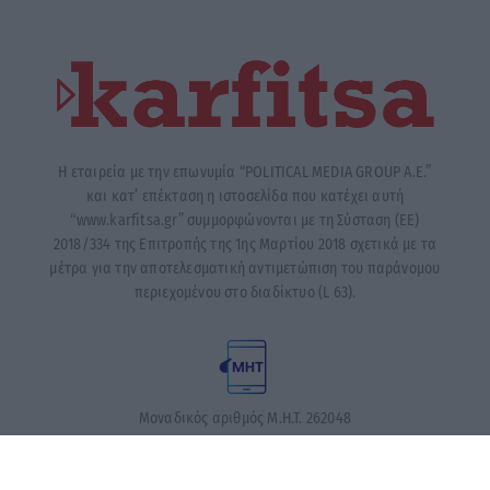
Η εταιρεία με την επωνυμία “POLITICAL MEDIA GROUP A.E.”
και κατ’ επέκταση η ιστοσελίδα που κατέχει αυτή
“www.karfitsa.gr” συμμορφώνονται με τη Σύσταση (ΕΕ)
2018/334 της Επιτροπής της 1ης Μαρτίου 2018 σχετικά με τα
μέτρα για την αποτελεσματική αντιμετώπιση του παράνομου
περιεχομένου στο διαδίκτυο (L 63).
Μοναδικός αριθμός Μ.Η.Τ. 262048
ΤΑ ΠΡΩΤΟΣΕΛΙΔΑ ΣΗΜΕΡΑ