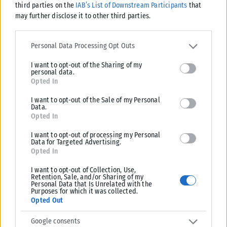
third parties on the
IAB’s List of Downstream Participants
that
ΔΙΕΘΝΉ
may further disclose it to other third parties.
Βουλγαρία: Drone εξερράγη κοντά σε αγωγό φυσικού αερίου
Please note that this website/app uses one or more Google
– Η Σόφια κάλεσε την Ουκρανή πρέσβη για εξηγήσεις
services and may gather and store information including but not
Personal Data Processing Opt Outs
limited to your visit or usage behaviour. You may click to grant or
Συναγερμός σήμανε στη Βουλγαρία μετά την πτώση και έκρηξη μη
I want to opt-out of the Sharing of my
deny consent to Google and its third-party tags to use your data
επανδρωμένου αεροσκάφους κοντά στα σύνορα με τη Ρουμανία και
personal data.
for below specified purposes in below Google consent section.
σε...
Opted In
ΑΝΑΡΤΉΘΗΚΕ ΑΠΌ
ΔΉΜΗΤΡΑ ΚΑΤΡΑΜΆΔΟΥ
08/08/2026
I want to opt-out of the Sale of my Personal
Data.
Opted In
I want to opt-out of processing my Personal
Data for Targeted Advertising.
Opted In
I want to opt-out of Collection, Use,
Retention, Sale, and/or Sharing of my
Personal Data that Is Unrelated with the
Purposes for which it was collected.
Opted Out
Google consents