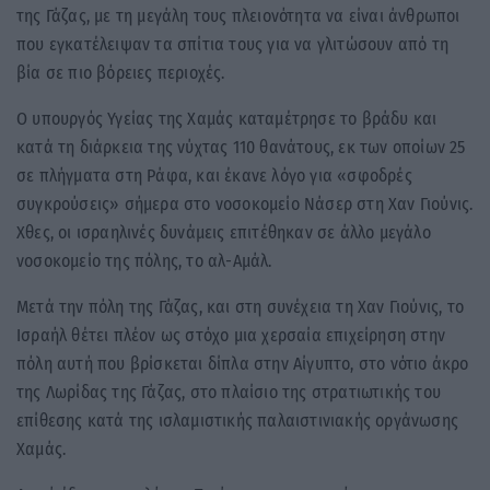
της Γάζας, με τη μεγάλη τους πλειονότητα να είναι άνθρωποι
που εγκατέλειψαν τα σπίτια τους για να γλιτώσουν από τη
βία σε πιο βόρειες περιοχές.
Ο υπουργός Υγείας της Χαμάς καταμέτρησε το βράδυ και
κατά τη διάρκεια της νύχτας 110 θανάτους, εκ των οποίων 25
σε πλήγματα στη Ράφα, και έκανε λόγο για «σφοδρές
συγκρούσεις» σήμερα στο νοσοκομείο Νάσερ στη Χαν Γιούνις.
Χθες, οι ισραηλινές δυνάμεις επιτέθηκαν σε άλλο μεγάλο
νοσοκομείο της πόλης, το αλ-Αμάλ.
Μετά την πόλη της Γάζας, και στη συνέχεια τη Χαν Γιούνις, το
Ισραήλ θέτει πλέον ως στόχο μια χερσαία επιχείρηση στην
πόλη αυτή που βρίσκεται δίπλα στην Αίγυπτο, στο νότιο άκρο
της Λωρίδας της Γάζας, στο πλαίσιο της στρατιωτικής του
επίθεσης κατά της ισλαμιστικής παλαιστινιακής οργάνωσης
Χαμάς.