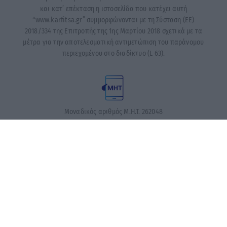
και κατ’ επέκταση η ιστοσελίδα που κατέχει αυτή
“www.karfitsa.gr” συμμορφώνονται με τη Σύσταση (ΕΕ)
2018/334 της Επιτροπής της 1ης Μαρτίου 2018 σχετικά με τα
μέτρα για την αποτελεσματική αντιμετώπιση του παράνομου
περιεχομένου στο διαδίκτυο (L 63).
Μοναδικός αριθμός Μ.Η.Τ. 262048
ΤΑ ΠΡΩΤΟΣΕΛΙΔΑ ΣΗΜΕΡΑ