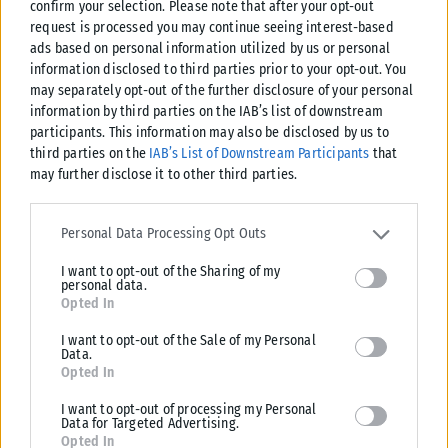
confirm your selection. Please note that after your opt-out
request is processed you may continue seeing interest-based
ads based on personal information utilized by us or personal
information disclosed to third parties prior to your opt-out. You
may separately opt-out of the further disclosure of your personal
information by third parties on the IAB’s list of downstream
participants. This information may also be disclosed by us to
third parties on the
IAB’s List of Downstream Participants
that
may further disclose it to other third parties.
Please note that this website/app uses one or more Google
services and may gather and store information including but not
Personal Data Processing Opt Outs
limited to your visit or usage behaviour. You may click to grant or
I want to opt-out of the Sharing of my
deny consent to Google and its third-party tags to use your data
personal data.
ΔΙΕΘΝΉ
for below specified purposes in below Google consent section.
Opted In
Ταϊλάνδη: Πυροβολισμοί σε σχολείο βόρεια της Μπανγκόκ, 6
I want to opt-out of the Sale of my Personal
νεκροί και 15 τραυματίες
Data.
Opted In
Συναγερμός σήμανε το πρωί της Παρασκευής στην Ταϊλάνδη, έπειτα
από ένοπλη επίθεση σε σχολείο της επαρχίας Νονθαμπούρι, βόρεια της
I want to opt-out of processing my Personal
Μπανγκόκ....
Data for Targeted Advertising.
Opted In
ΑΝΑΡΤΉΘΗΚΕ ΑΠΌ
ΣΤΈΛΛΑ ΛΊΤΑΙΝΑ
07/08/2026