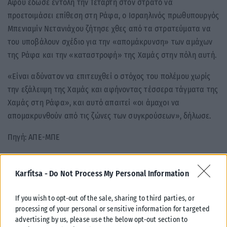
Αφού έδωσε εντολή την Τετάρτη στον στρατό να
προετοιμάσει επίθεση στη Ράφα, ο Ισραηλινός πρωθυπουργός
Μπενιαμίν Νετανιάχου ζήτησε χθες από τα στρατεύματα να
του υποβάλουν σχέδιο για την «απομάκρυνση» των αμάχων
της Ράφα και την «καταστροφή» της Χαμάς στην πόλη αυτή.
«Είναι αδύνατον να επιτευχθεί ο στόχος του πολέμου χωρίς
την εξάλειψη της Χαμάς και αφήνοντας τέσσερα τάγματα της
Χαμάς στη Ράφα», και αυτό απαιτεί «οι άμαχοι να
απομακρυνθούν από τις ζώνες των συγκρούσεων», δήλωσε.
Πηγή: ΑΠΕ-ΜΠΕ
Karfitsa -
Do Not Process My Personal Information
If you wish to opt-out of the sale, sharing to third parties, or
processing of your personal or sensitive information for targeted
Σχετικά Άρθρα
advertising by us, please use the below opt-out section to