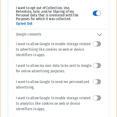
I want to opt-out of Collection, Use,
Retention, Sale, and/or Sharing of my
Personal Data that Is Unrelated with the
Purposes for which it was collected.
Opted Out
Google consents
I want to allow Google to enable storage related
to advertising like cookies on web or device
identifiers in apps.
I want to allow my user data to be sent to Google
for online advertising purposes.
ΔΙΕΘΝΉ
I want to allow Google to send me personalized
advertising.
Τραμ συγκρούστηκαν στη Γερμανία: Πάνω από 25 τραυματίες,
οι 3 σοβαρά
I want to allow Google to enable storage related
to analytics like cookies on web or device
Συναγερμός έχει σημάνει στη Γερμανία μετά από σοβαρό τροχαίο που
identifiers in apps.
σημειώθηκε στο Γκελζενκίρχεν, όταν δύο τραμ συγκρούστηκαν
μετωπικά με αποτέλεσμα...