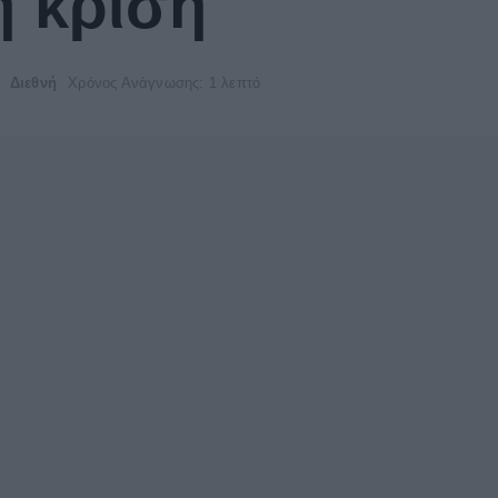
ή κρίση
Διεθνή
Χρόνος Ανάγνωσης: 1 λεπτό