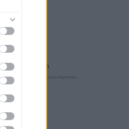
ς»
ισίνες κολύμβησης,...
εία στο Βερολίνο
η Γερμανία το οποίο αποτελεί σημαντικό...