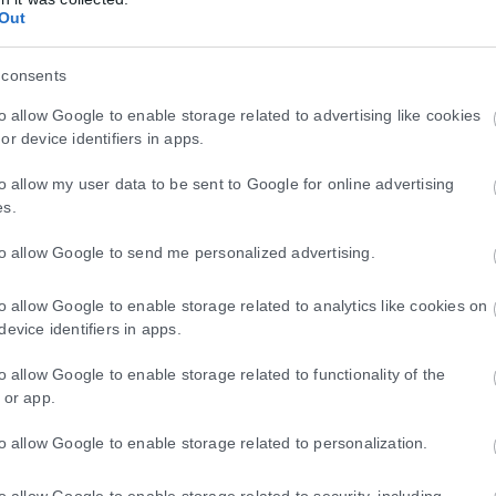
Out
 consents
κων στα σκουπίδια – «Θα γέμιζαν 75 πισίνε
to allow Google to enable storage related to advertising like cookies
α στην Αγγλία σε μόλις έναν χρόνο θα μπορούσαν να γεμίσουν 75 π
or device identifiers in apps.
to allow my user data to be sent to Google for online advertising
es.
ό με το drone, σύμφωνα με τη ρωσική πρεσβ
to allow Google to send me personalized advertising.
ο Βερολίνο την αναφερθείσα επίθεση drone εναντίον αεροδρομίου στ
to allow Google to enable storage related to analytics like cookies on
device identifiers in apps.
to allow Google to enable storage related to functionality of the
 or app.
to allow Google to enable storage related to personalization.
to allow Google to enable storage related to security, including