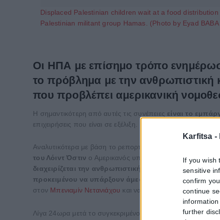
Displaced Palestinian children wait at a food distributio
Palestinian militant group Hamas. (Photo by Eyad BABA
Οι ΗΠΑ με επίσημο τρόπο ενημέρωσ
το πρόβλημα με την ανθρωπιστική κ
που προβλέπει αμερικανική νομοθε
Η σημαντικότερη από αυτές τις συνέπειες
είναι το εμπά
επιχειρήσεις που είναι σε εξέλιξη.
Karfitsa -
Αναλυτικότερα με βάση το ρεπορτάζ των ισραηλινών μέσων 
του Λόιντ Όστιν
ο Αμερικανός υπουργός Άμυνας ενημέρωσ
If you wish 
διαχειρίζεται την ανθρωπιστική κρίση στη Γάζα
. Συγκε
sensitive i
προκειμένου να υπάρξουν άμεσα κυρώσεις προς το 
confirm you
στον
Μπενιαμίν Νετανιάχου
και να κάνει όλες τις απαραίτ
continue se
information 
further disc
Λίγα 24ωρα μετά το συγκεκριμένο τηλεφώνημα φαίνεται 