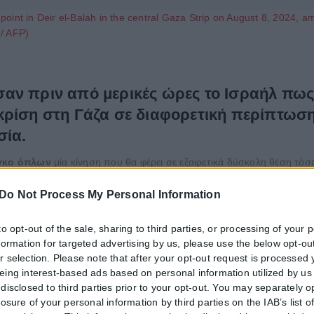
n point in Deir el-Balah in the central Gaza Strip on August 8, 2024, 
 / AFP)
αν πριν από μερικές ώρες το Ισραήλ πως 
ρίση στη Γάζα σε διαφορετική περίπτωση 
σία.
ργκο όπλων
μία κίνηση που θα φέρει σε εξαιρετικά δύσκολη θέση τόσ
Do Not Process My Personal Information
πριν από μερικές ημέρες κατά την διάρκεια τηλεφωνικής επικοινωνί
ε τον Γκάλαντ πως εντός του Λευκού Οίκου υπάρχουν πλέον
έντον
to opt-out of the sale, sharing to third parties, or processing of your 
κριμένα ο Λόιντ Όστιν σημείωσε προς τον Γκάλαντ πως
ειδικά το σ
nformation for targeted advertising by us, please use the below opt-out
Ισραήλ
αναφορικά με το συγκεκριμένο θέμα. Ο Λόιντ Όστιν ζήτησε απ
r selection. Please note that after your opt-out request is processed
ητες ενέργειες προκειμένου η ανθρωπιστική βοήθεια των ΗΠΑ να περάσ
eing interest-based ads based on personal information utilized by us
disclosed to third parties prior to your opt-out. You may separately o
losure of your personal information by third parties on the IAB’s list o
πως
οι ΗΠΑ προχώρησαν σε επίσημη ενημέρωση προς το Ισραή