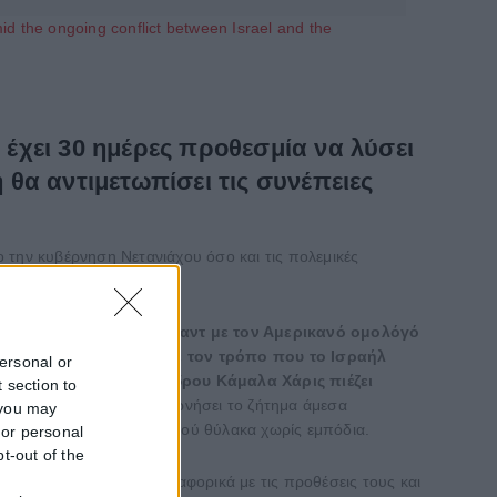
amid the ongoing conflict between Israel and the
έχει 30 ημέρες προθεσμία να λύσει
θα αντιμετωπίσει τις συνέπειες
ο την κυβέρνηση Νετανιάχου όσο και τις πολεμικές
ας που είχε ο
Γίοαβ Γκάλαντ με τον Αμερικανό ομολόγό
ες πιέσεις αναφορικά με τον τρόπο που το Ισραήλ
personal or
τρατόπεδο της Αντιπροέδρου Κάμαλα Χάρις πιέζει
 section to
ό τον Γκάλαντ να επικοινωνήσει το ζήτημα άμεσα
 you may
ει εντός του Παλαιστινιακού θύλακα χωρίς εμπόδια.
 or personal
pt-out of the
f
λ
στέλνοντας επιστολή αναφορικά με τις προθέσεις τους και