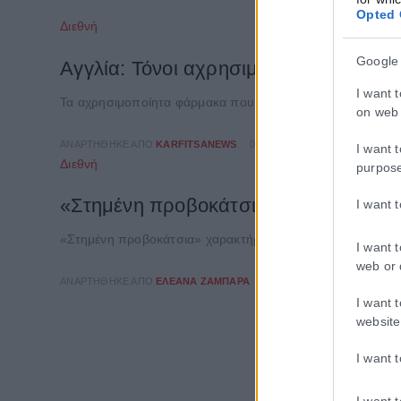
Opted 
Διεθνή
Google
Αγγλία: Τόνοι αχρησιμοποίητων φαρμά
I want 
Τα αχρησιμοποίητα φάρμακα που κατέληξαν στα απορρίμματ
on web 
ΑΝΑΡΤΉΘΗΚΕ ΑΠΌ
KARFITSANEWS
08/08/2026
I want 
Διεθνή
purpos
«Στημένη προβοκάτσια» το περιστατικ
I want 
«Στημένη προβοκάτσια» χαρακτήρισε η ρωσική πρεσβεία στ
I want 
web or 
ΑΝΑΡΤΉΘΗΚΕ ΑΠΌ
ΕΛΕΆΝΑ ΖΑΜΠΆΡΑ
08/08/2026
I want 
website
I want 
I want 