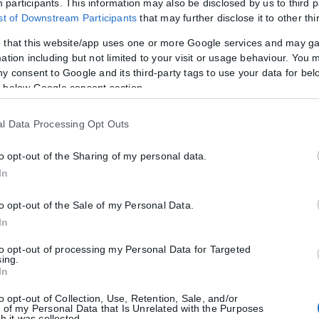
participants. This information may also be disclosed by us to third p
τερμέρ
δίνοντας ένα σαφές χρονικό – και πιεστικό – πλαίσιο προκει
ist of Downstream Participants
that may further disclose it to other thi
ο χρονικό περιθώριο ενός μήνα
για την άμεση κινητοποίηση του Ι
 that this website/app uses one or more Google services and may g
παράγραφο αναφέρεται πως
οι ΗΠΑ σύμφωνα με το νομικό τους πλα
ation including but not limited to your visit or usage behaviour. You m
«πάγωμα» αποστολής όπλων προς το Ισραήλ.
ny consent to Google and its third-party tags to use your data for bel
 below Google consent section.
ίδιο λόγο και ο Εμανουέλ Μακρόν πριν από μία εβδομάδα
δημιουρ
έχει φέρει εσχάτως η πώληση όπλων προς το Ισραήλ
και στην Γερμαν
l Data Processing Opt Outs
ύν από τον ισραηλινό στρατό κατά αμάχων.
to opt-out of the Sharing of my personal data.
 εξελιγμένων αντιαεροπορικών αμερικανικών συστημάτων που στέλνου
In
υ θα υποδειχθεί από τον στρατό της χώρας στην ομάδα των 100 Αμερι
to opt-out of the Sale of my Personal Data.
In
to opt-out of processing my Personal Data for Targeted
sing.
In
to opt-out of Collection, Use, Retention, Sale, and/or
 of my Personal Data that Is Unrelated with the Purposes
h it was collected.