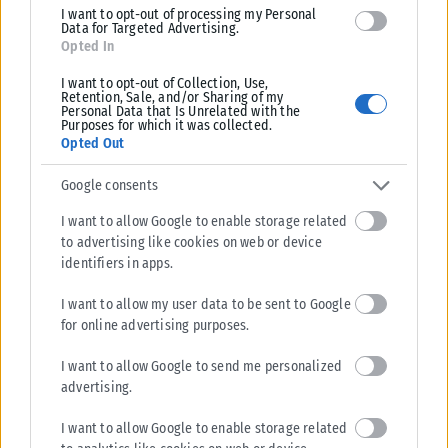
I want to opt-out of processing my Personal
Κατάρρευση τμήματος στοάς στο μεγαλύτερο ορυχείο χρυσού της
Data for Targeted Advertising.
Αιγύπτου στοίχισε τη ζωή σε εργάτη και τραυμάτισε πέντε
Opted In
συναδέλφους του, ανακοίνωσαν...
I want to opt-out of Collection, Use,
Retention, Sale, and/or Sharing of my
ΑΝΑΡΤΉΘΗΚΕ ΑΠΌ
KARFITSANEWS
10/08/2026
Personal Data that Is Unrelated with the
Purposes for which it was collected.
Opted Out
Google consents
I want to allow Google to enable storage related
to advertising like cookies on web or device
identifiers in apps.
I want to allow my user data to be sent to Google
for online advertising purposes.
I want to allow Google to send me personalized
advertising.
I want to allow Google to enable storage related