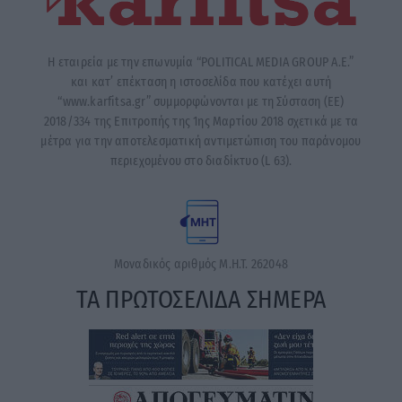
Η εταιρεία με την επωνυμία “POLITICAL MEDIA GROUP A.E.”
και κατ’ επέκταση η ιστοσελίδα που κατέχει αυτή
“www.karfitsa.gr” συμμορφώνονται με τη Σύσταση (ΕΕ)
2018/334 της Επιτροπής της 1ης Μαρτίου 2018 σχετικά με τα
μέτρα για την αποτελεσματική αντιμετώπιση του παράνομου
περιεχομένου στο διαδίκτυο (L 63).
Μοναδικός αριθμός Μ.Η.Τ. 262048
ΤΑ ΠΡΩΤΟΣΕΛΙΔΑ ΣΗΜΕΡΑ