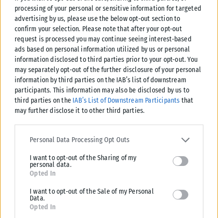
processing of your personal or sensitive information for targeted
Χάρκιβ, ανακοίνωσαν οι τοπικές αρχές. Οι ρωσικές δυνάμεις
advertising by us, please use the below opt-out section to
πραγματοποίησαν μαζική επίθεση...
confirm your selection. Please note that after your opt-out
ΑΝΑΡΤΉΘΗΚΕ ΑΠΌ
KARFITSANEWS
10/08/2026
request is processed you may continue seeing interest-based
ads based on personal information utilized by us or personal
information disclosed to third parties prior to your opt-out. You
may separately opt-out of the further disclosure of your personal
information by third parties on the IAB’s list of downstream
participants. This information may also be disclosed by us to
third parties on the
IAB’s List of Downstream Participants
that
may further disclose it to other third parties.
Please note that this website/app uses one or more Google
services and may gather and store information including but not
Personal Data Processing Opt Outs
limited to your visit or usage behaviour. You may click to grant or
I want to opt-out of the Sharing of my
deny consent to Google and its third-party tags to use your data
personal data.
for below specified purposes in below Google consent section.
Opted In
ΔΙΕΘΝΉ
I want to opt-out of the Sale of my Personal
Data.
Αίγυπτος: Κατέρρευσε χρυσωρυχείο – Ένας νεκρός και πέντε
Opted In
τραυματίες