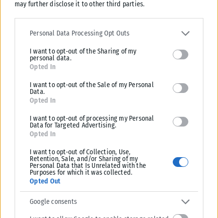
may further disclose it to other third parties.
Please note that this website/app uses one or more Google
services and may gather and store information including but not
Personal Data Processing Opt Outs
limited to your visit or usage behaviour. You may click to grant or
I want to opt-out of the Sharing of my
deny consent to Google and its third-party tags to use your data
personal data.
for below specified purposes in below Google consent section.
Opted In
I want to opt-out of the Sale of my Personal
Data.
ΔΙΕΘΝΉ
Opted In
Η Amazon προετοιμάζει τη συνέχεια του ντοκιμαντέρ Melania
I want to opt-out of processing my Personal
Data for Targeted Advertising.
Η Amazon προφανώς επιταχύνει την προετοιμασία μιας συνέχειας
Opted In
ντοκιμαντέρ για την πρώτη κυρία των ΗΠΑ, Μελάνια Τραμπ. Παρά το
I want to opt-out of Collection, Use,
γεγονός...
Retention, Sale, and/or Sharing of my
Personal Data that Is Unrelated with the
ΑΝΑΡΤΉΘΗΚΕ ΑΠΌ
KARFITSANEWS
07/08/2026
Purposes for which it was collected.
Opted Out
Google consents