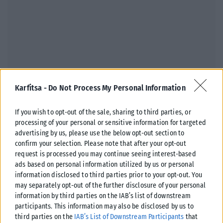
Karfitsa -
Do Not Process My Personal Information
ΔΙΕΘΝΉ
Σαουδική Αραβία: Η αμυντική συμφωνία με Τουρκία και
If you wish to opt-out of the sale, sharing to third parties, or
Πακιστάν δεν αφορά πυρηνικές φιλοδοξίες
processing of your personal or sensitive information for targeted
advertising by us, please use the below opt-out section to
Σαουδάραβας αξιωματούχος διαβεβαίωσε ότι η αμυντική συμφωνία με
confirm your selection. Please note that after your opt-out
Τουρκία και Πακιστάν δεν συνδέεται με πυρηνικές φιλοδοξίες ούτε
request is processed you may continue seeing interest-based
απειλεί χώρες της...
ads based on personal information utilized by us or personal
ΑΝΑΡΤΉΘΗΚΕ ΑΠΌ
KARFITSANEWS
07/08/2026
information disclosed to third parties prior to your opt-out. You
may separately opt-out of the further disclosure of your personal
information by third parties on the IAB’s list of downstream
participants. This information may also be disclosed by us to
third parties on the
IAB’s List of Downstream Participants
that