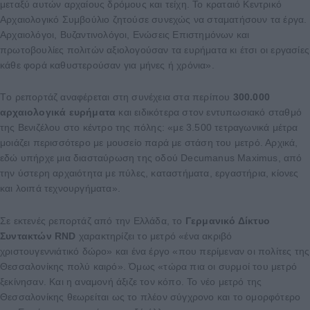
μεταξύ αυτών αρχαίους δρόμους και τείχη. Το κραταιό Κεντρικό
Αρχαιολογικό Συμβούλιο ζητούσε συνεχώς να σταματήσουν τα έργα.
Αρχαιολόγοι, Βυζαντινολόγοι, Ενώσεις Επιστημόνων και
πρωτοβουλίες πολιτών αξιολογούσαν τα ευρήματα κι έτσι οι εργασίες
κάθε φορά καθυστερούσαν για μήνες ή χρόνια».
Tο ρεπορτάζ αναφέρεται στη συνέχεια στα περίπου
300.000
αρχαιολογικά ευρήματα
και ειδικότερα στον εντυπωσιακό σταθμό
της Βενιζέλου στο κέντρο της πόλης: «με 3.500 τετραγωνικά μέτρα
μοιάζει περισσότερο με μουσείο παρά με στάση του μετρό. Αρχικά,
εδώ υπήρχε μια διασταύρωση της οδού Decumanus Maximus, από
την ύστερη αρχαιότητα με πύλες, καταστήματα, εργαστήρια, κίονες
και λοιπά τεχνουργήματα».
Σε εκτενές ρεπορτάζ από την Ελλάδα, το
Γερμανικό Δίκτυο
Συντακτών RND
χαρακτηρίζει το μετρό «ένα ακριβό
χριστουγεννιάτικό δώρο» και ένα έργο «που περίμεναν οι πολίτες της
Θεσσαλονίκης πολύ καιρό». Όμως «τώρα πια οι συρμοί του μετρό
ξεκίνησαν. Και η αναμονή άξιζε τον κόπο. Το νέο μετρό της
Θεσσαλονίκης θεωρείται ως το πλέον σύγχρονο και το ομορφότερο