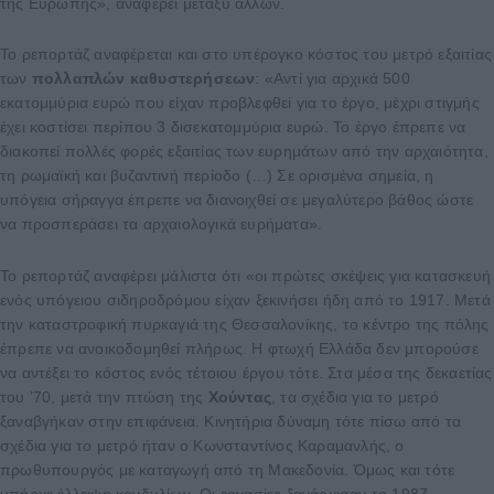
της Ευρώπης», αναφέρει μεταξύ άλλων.
Το ρεπορτάζ αναφέρεται και στο υπέρογκο κόστος του μετρό εξαιτίας
των
πολλαπλών καθυστερήσεων
: «Αντί για αρχικά 500
εκατομμύρια ευρώ που είχαν προβλεφθεί για το έργο, μέχρι στιγμής
έχει κοστίσει περίπου 3 δισεκατομμύρια ευρώ. Το έργο έπρεπε να
διακοπεί πολλές φορές εξαιτίας των ευρημάτων από την αρχαιότητα,
τη ρωμαϊκή και βυζαντινή περίοδο (…) Σε ορισμένα σημεία, η
υπόγεια σήραγγα έπρεπε να διανοιχθεί σε μεγαλύτερο βάθος ώστε
να προσπεράσει τα αρχαιολογικά ευρήματα».
Το ρεπορτάζ αναφέρει μάλιστα ότι «οι πρώτες σκέψεις για κατασκευή
ενός υπόγειου σιδηροδρόμου είχαν ξεκινήσει ήδη από το 1917. Μετά
την καταστροφική πυρκαγιά της Θεσσαλονίκης, το κέντρο της πόλης
έπρεπε να ανοικοδομηθεί πλήρως. Η φτωχή Ελλάδα δεν μπορούσε
να αντέξει το κόστος ενός τέτοιου έργου τότε. Στα μέσα της δεκαετίας
του ’70, μετά την πτώση της
Χούντας
, τα σχέδια για το μετρό
ξαναβγήκαν στην επιφάνεια. Κινητήρια δύναμη τότε πίσω από τα
σχέδια για το μετρό ήταν ο Κωνσταντίνος Καραμανλής, ο
πρωθυπουργός με καταγωγή από τη Μακεδονία. Όμως και τότε
υπήρχε έλλειψη κονδυλίων. Οι εργασίες ξανάρχισαν το 1987,