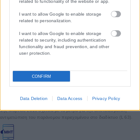
related to functionality of the website or app.
I want to allow Google to enable storage
related to personalization.
I want to allow Google to enable storage
related to security, including authentication
functionality and fraud prevention, and other
user protection.
CONFIRM
Η εταιρεία με την επωνυμία “POLITICAL MEDIA GROUP A.E.” και κατ’
επέκταση η ιστοσελίδα που κατέχει αυτή “www.karfitsa.gr”
Data Deletion
Data Access
Privacy Policy
συμμορφώνονται με τη Σύσταση (ΕΕ) 2018/334 της Επιτροπής της
1ης Μαρτίου 2018 σχετικά με τα μέτρα για την αποτελεσματική
αντιμετώπιση του παράνομου περιεχομένου στο διαδίκτυο (L 63).