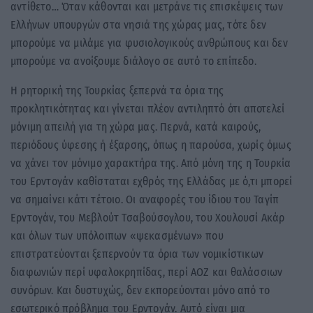
αντίθετο… Όταν κάθονται και μετράνε τις επισκέψεις των
Ελλήνων υπουργών στα νησιά της χώρας μας, τότε δεν
μπορούμε να μιλάμε για φυσιολογικούς ανθρώπους και δεν
μπορούμε να ανοίξουμε διάλογο σε αυτό το επίπεδο.
Η ρητορική της Τουρκίας ξεπερνά τα όρια της
προκλητικότητας και γίνεται πλέον αντιληπτό ότι αποτελεί
μόνιμη απειλή για τη χώρα μας. Περνά, κατά καιρούς,
περιόδους ύφεσης ή έξαρσης, όπως η παρούσα, χωρίς όμως
να χάνει τον μόνιμο χαρακτήρα της. Από μόνη της η Τουρκία
του Ερντογάν καθίσταται εχθρός της Ελλάδας με ό,τι μπορεί
να σημαίνει κάτι τέτοιο. Οι αναφορές του ίδιου του Ταγίπ
Ερντογάν, του Μεβλούτ Τσαβούσογλου, του Χουλουσί Ακάρ
και όλων των υπόλοιπων «ψεκασμένων» που
επιστρατεύονται ξεπερνούν τα όρια των νομικίστικων
διαφωνιών περί υφαλοκρηπίδας, περί ΑΟΖ και θαλάσσιων
συνόρων. Και δυστυχώς, δεν εκπορεύονται μόνο από το
εσωτερικό πρόβλημα του Ερντογάν. Αυτό είναι μια