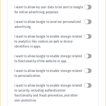
ΑΝΑΡΤΉΘΗΚΕ ΑΠΌ
KARFITSANEWS
07/08/2026
I want to allow my user data to be sent to Google
for online advertising purposes.
I want to allow Google to send me personalized
advertising.
I want to allow Google to enable storage related
to analytics like cookies on web or device
identifiers in apps.
I want to allow Google to enable storage related
to functionality of the website or app.
I want to allow Google to enable storage related
to personalization.
ΔΙΕΘΝΉ
I want to allow Google to enable storage related
Η Amazon προετοιμάζει τη συνέχεια του ντοκιμαντέρ Melania
to security, including authentication
functionality and fraud prevention, and other
Η Amazon προφανώς επιταχύνει την προετοιμασία μιας συνέχειας
user protection.
ντοκιμαντέρ για την πρώτη κυρία των ΗΠΑ, Μελάνια Τραμπ. Παρά το