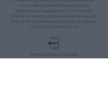
Η εταιρεία με την επωνυμία “POLITICAL MEDIA GROUP A.E.”
και κατ’ επέκταση η ιστοσελίδα που κατέχει αυτή
“www.karfitsa.gr” συμμορφώνονται με τη Σύσταση (ΕΕ)
2018/334 της Επιτροπής της 1ης Μαρτίου 2018 σχετικά με τα
μέτρα για την αποτελεσματική αντιμετώπιση του παράνομου
περιεχομένου στο διαδίκτυο (L 63).
Μοναδικός αριθμός Μ.Η.Τ. 262048
ΤΑ ΠΡΩΤΟΣΕΛΙΔΑ ΣΗΜΕΡΑ