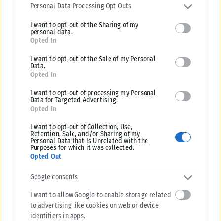
services and may gather and store information including but not
Personal Data Processing Opt Outs
limited to your visit or usage behaviour. You may click to grant or
I want to opt-out of the Sharing of my
deny consent to Google and its third-party tags to use your data
personal data.
for below specified purposes in below Google consent section.
Opted In
I want to opt-out of the Sale of my Personal
Data.
Opted In
I want to opt-out of processing my Personal
Data for Targeted Advertising.
Opted In
I want to opt-out of Collection, Use,
Retention, Sale, and/or Sharing of my
Personal Data that Is Unrelated with the
Purposes for which it was collected.
ΔΙΕΘΝΉ
Opted Out
Σαουδική Αραβία: Η αμυντική συμφωνία με Τουρκία και
Google consents
Πακιστάν δεν αφορά πυρηνικές φιλοδοξίες
I want to allow Google to enable storage related
Σαουδάραβας αξιωματούχος διαβεβαίωσε ότι η αμυντική συμφωνία με
to advertising like cookies on web or device
Τουρκία και Πακιστάν δεν συνδέεται με πυρηνικές φιλοδοξίες ούτε
identifiers in apps.
απειλεί χώρες της...