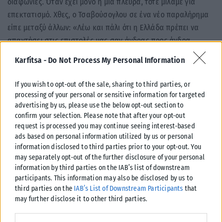
διαφωνίες. Όταν έχει μόνο η μία πλευρά, τότε μιλάμε για
επεκτατισμό. Χθες, ο Τσαβούσογλου σε ένα νέο παραλήρημα
είπε μεταξύ άλλων: «Λέω και πάλι ότι η Ελλάδα πρέπει να
απαντήσει στις επιστολές μας σαν άνδρας προς άνδρα.
Έχουμε έγγραφα, αν δεν σταματήσει αυτή η παραβίαση, θα
Karfitsa -
Do Not Process My Personal Information
συζητηθεί η κυριαρχία των νησιών».
If you wish to opt-out of the sale, sharing to third parties, or
Ας τον πληροφορήσει κάποιος ότι στην Ελλάδα οι άντρες
processing of your personal or sensitive information for targeted
φοράνε τα παντελόνια τους και τα τιμούν όταν πρέπει χωρίς
advertising by us, please use the below opt-out section to
πολλές κουβέντες.
confirm your selection. Please note that after your opt-out
request is processed you may continue seeing interest-based
ΑΠΟ ΤΗΝ ΕΚΔΟΣΗ ΤΗΣ ΕΦΗΜΕΡΙΔΑΣ POLITICAL
ads based on personal information utilized by us or personal
information disclosed to third parties prior to your opt-out. You
Tags:
Απόψεις
may separately opt-out of the further disclosure of your personal
information by third parties on the IAB’s list of downstream
participants. This information may also be disclosed by us to
third parties on the
IAB’s List of Downstream Participants
that
may further disclose it to other third parties.
Please note that this website/app uses one or more Google
Σχετικά Άρθρα