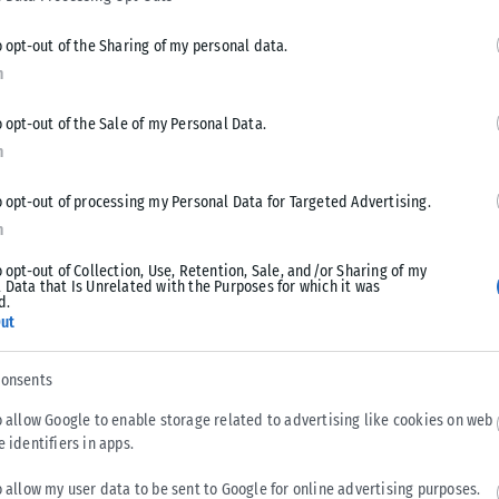
o opt-out of the Sharing of my personal data.
ηρίζουν ότι η επένδυση απειλεί ένα μοναδικό οικοσύστημα
n
ν από τους σημαντικότερους σταθμούς για τα
o opt-out of the Sale of my Personal Data.
n
τυρία εξελίχθηκε σε ευρύτερο αντικυβερνητικό κίνημα, με
o opt-out of processing my Personal Data for Targeted Advertising.
 περισσότερους διαδηλωτές να ζητούν πλέον ανοιχτά την
n
o opt-out of Collection, Use, Retention, Sale, and/or Sharing of my
 Data that Is Unrelated with the Purposes for which it was
d.
ίων
ut
ν Τιράνων κρατώντας τεράστιες κατασκευές με ροζ
consents
 κινήματος.
o allow Google to enable storage related to advertising like cookies on web
e identifiers in apps.
τένια τούρτα, την οποία μετέφεραν μέχρι το κυβερνητικό
γού Έντι Ράμα, που συνέπεσαν με τη νέα κινητοποίηση.
o allow my user data to be sent to Google for online advertising purposes.