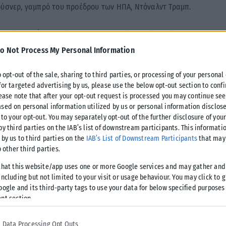
ούσνερ, γαμπρό του προέδρου των ΗΠΑ, Ντόναλντ Τραμπ.
 τα τέλη Μαΐου, εξελίχθηκε στη μεγαλύτερη μέχρι σήμερα,
χωρούν, αλλά αποκτούν ολοένα και πιο έντονο πολιτικό
o Not Process My Personal Information
o opt-out of the sale, sharing to third parties, or processing of your personal
for targeted advertising by us, please use the below opt-out section to conf
lease note that after your opt-out request is processed you may continue see
sed on personal information utilized by us or personal information disclose
 to your opt-out. You may separately opt-out of the further disclosure of you
by third parties on the IAB’s list of downstream participants. This informati
 by us to third parties on the
IAB’s List of Downstream Participants
that may 
o other third parties.
that this website/app uses one or more Google services and may gather and
ncluding but not limited to your visit or usage behaviour. You may click to 
τικυβερνητικό κίνημα
oogle and its third-party tags to use your data for below specified purposes
nt section.
α για την κατασκευή ενός πολυτελούς τουριστικού
ευρώ, στην προστατευόμενη περιοχή του Ζβέρνετς, στη
 Data Processing Opt Outs