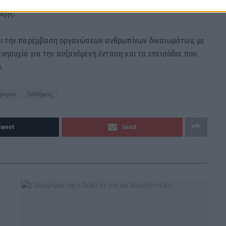
ωτικοποίηση δημόσιας γης και για μία επένδυση που απειλεί το
ξης.
ει την παρέμβαση οργανώσεων ανθρωπίνων δικαιωμάτων, με
ανησυχία για την αυξανόμενη ένταση και τα επεισόδια που
.
μίνγκο
Συλλήψεις
Tweet
Send