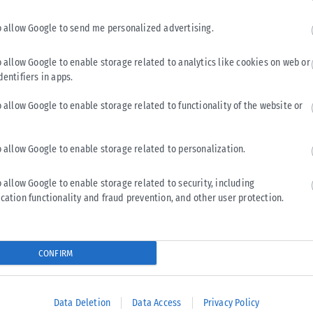
o allow Google to send me personalized advertising.
o allow Google to enable storage related to analytics like cookies on web or
dentifiers in apps.
μπροστά από το κυβερνητικό μέγαρο, με αποτέλεσμα να
o allow Google to enable storage related to functionality of the website or
πάντησαν με χρήση δακρυγόνων και νερού υπό πίεση, ενώ
να προς τους αστυνομικούς.
o allow Google to enable storage related to personalization.
ματίστηκαν, ενώ έγιναν 25 συλλήψεις.
o allow Google to enable storage related to security, including
cation functionality and fraud prevention, and other user protection.
βιέρα»
ιο θα μεταμορφώσει την περιοχή και ιδιαίτερα το ακατοίκητο
CONFIRM
μουνιστικής περιόδου, σε έναν υπερπολυτελή διεθνή
Data Deletion
Data Access
Privacy Policy