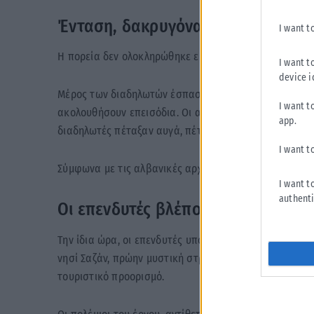
Ένταση, δακρυγόνα και συλλήψεις
I want t
Η πορεία δεν ολοκληρώθηκε ειρηνικά.
I want t
device i
Μέρος των διαδηλωτών έσπασε τον αστυνομικό κλοιό 
I want t
ακολουθήσουν επεισόδια. Οι αστυνομικές δυνάμεις α
app.
διαδηλωτές πέταξαν αυγά, πέτρες και άλλα αντικείμε
I want t
Σύμφωνα με τις αλβανικές αρχές, 15 αστυνομικοί τραυ
I want t
authenti
Οι επενδυτές βλέπουν μια νέα «Ρι
Την ίδια ώρα, οι επενδυτές υποστηρίζουν ότι το σχέδ
νησί Σαζάν, πρώην μυστική στρατιωτική βάση της κομ
τουριστικό προορισμό.