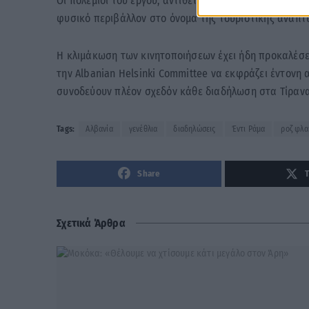
Οι πολέμιοι του έργου, αντίθετα, κάνουν λόγο για ιδι
φυσικό περιβάλλον στο όνομα της τουριστικής ανάπτυ
Η κλιμάκωση των κινητοποιήσεων έχει ήδη προκαλέσ
την Albanian Helsinki Committee να εκφράζει έντονη 
συνοδεύουν πλέον σχεδόν κάθε διαδήλωση στα Τίρανα
Tags:
Αλβανία
γενέθλια
διαδηλώσεις
Έντι Ράμα
ροζ φλα
Share
Σχετικά Άρθρα