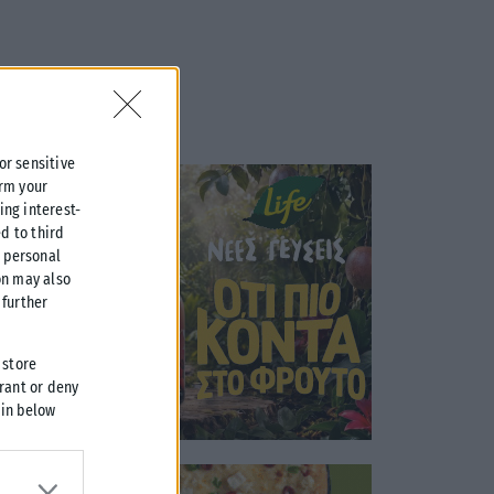
 or sensitive
irm your
ing interest-
d to third
r personal
on may also
further
 store
grant or deny
 in below