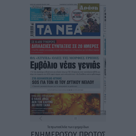
Τα
πρωτοσέλιδα
των
εφημερίδων
ΕΝΗΜΕΡΩΣΟΥ ΠΡΩΤΟΣ
Εγγραφή στο Newsletter
Ταυτότητα
Επικοινωνία & Διαφήμιση
Όροι Χρήσης – Πολιτική Απορρήτου
© 2026 Karfitsa