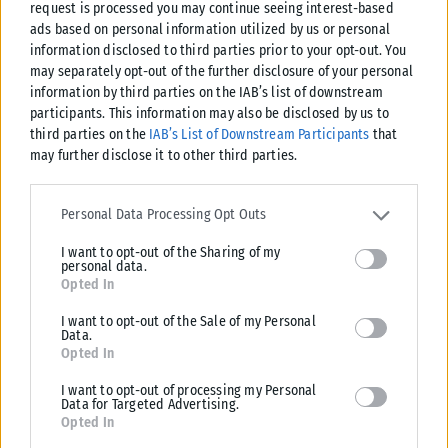
request is processed you may continue seeing interest-based
ads based on personal information utilized by us or personal
information disclosed to third parties prior to your opt-out. You
ΔΙΕΘΝΉ
may separately opt-out of the further disclosure of your personal
Η Amazon προετοιμάζει τη συνέχεια του ντοκιμαντέρ Melania
information by third parties on the IAB’s list of downstream
participants. This information may also be disclosed by us to
Η Amazon προφανώς επιταχύνει την προετοιμασία μιας συνέχειας
third parties on the
IAB’s List of Downstream Participants
that
ντοκιμαντέρ για την πρώτη κυρία των ΗΠΑ, Μελάνια Τραμπ. Παρά το
may further disclose it to other third parties.
γεγονός...
Please note that this website/app uses one or more Google
ΑΝΑΡΤΉΘΗΚΕ ΑΠΌ
KARFITSANEWS
07/08/2026
services and may gather and store information including but not
Personal Data Processing Opt Outs
limited to your visit or usage behaviour. You may click to grant or
I want to opt-out of the Sharing of my
deny consent to Google and its third-party tags to use your data
personal data.
for below specified purposes in below Google consent section.
Opted In
I want to opt-out of the Sale of my Personal
Data.
Opted In
I want to opt-out of processing my Personal
Data for Targeted Advertising.
Opted In