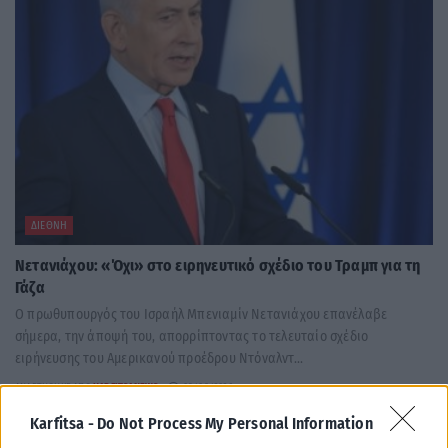
ΔΙΕΘΝΉ
Νετανιάχου: «Όχι» στο ειρηνευτικό σχέδιο του Τραμπ για τη
Γάζα
Ο πρωθυπουργός του Ισραήλ Μπενιαμίν Νετανιάχου επανέλαβε
σήμερα, την άποψή του, απορρίπτοντας το τελευταίο σχέδιο
ειρήνευσης του Αμερικανού προέδρου Ντόναλντ...
ΑΝΑΡΤΉΘΗΚΕ ΑΠΌ
KARFITSANEWS
09/08/2026
Karfitsa -
Do Not Process My Personal Information