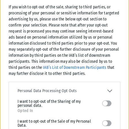
If you wish to opt-out of the sale, sharing to third parties, or
processing of your personal or sensitive information for targeted
advertising by us, please use the below opt-out section to
confirm your selection. Please note that after your opt-out
request is processed you may continue seeing interest-based
ads based on personal information utilized by us or personal
information disclosed to third parties prior to your opt-out. You
may separately opt-out of the further disclosure of your personal
information by third parties on the IAB’s list of downstream
participants. This information may also be disclosed by us to
third parties on the
IAB’s List of Downstream Participants
that
ΔΙΕΘΝΉ
may further disclose it to other third parties.
Κίνα: Ο τυφώνας Dolphin σαρώνει τις ανατολικές ακτές με
Please note that this website/app uses one or more Google
καταρρακτώδεις βροχές και θυελλώδεις ανέμους
services and may gather and store information including but not
Personal Data Processing Opt Outs
limited to your visit or usage behaviour. You may click to grant or
Ο τυφώνας Dolphin, ο πιο ισχυρός τροπικός κυκλώνας που πλήττει την
I want to opt-out of the Sharing of my
deny consent to Google and its third-party tags to use your data
Κίνα κατά τη φετινή χρονιά, έπληξε σήμερα την ανατολική...
personal data.
for below specified purposes in below Google consent section.
Opted In
ΑΝΑΡΤΉΘΗΚΕ ΑΠΌ
KARFITSANEWS
09/08/2026
I want to opt-out of the Sale of my Personal
Data.