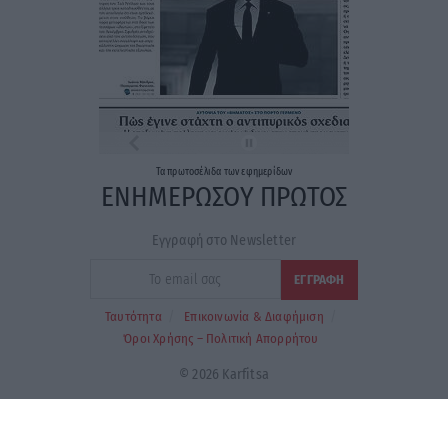
Τα
πρωτοσέλιδα
των
εφημερίδων
ΕΝΗΜΕΡΩΣΟΥ ΠΡΩΤΟΣ
Εγγραφή στο Newsletter
Ταυτότητα
Επικοινωνία & Διαφήμιση
Όροι Χρήσης – Πολιτική Απορρήτου
© 2026 Karfitsa