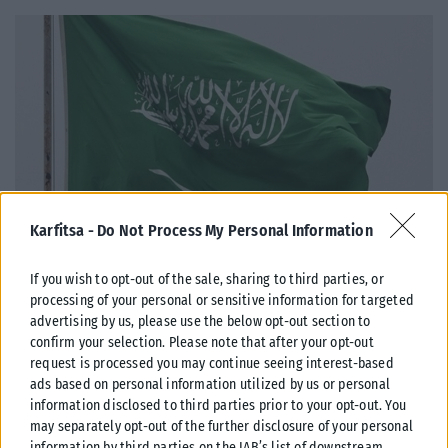
Karfitsa -
Do Not Process My Personal Information
If you wish to opt-out of the sale, sharing to third parties, or
ΔΙΕΘΝΉ
processing of your personal or sensitive information for targeted
advertising by us, please use the below opt-out section to
Σαουδική Αραβία: Η αμυντική συμφωνία με Τουρκία και
confirm your selection. Please note that after your opt-out
Πακιστάν δεν αφορά πυρηνικές φιλοδοξίες
request is processed you may continue seeing interest-based
Σαουδάραβας αξιωματούχος διαβεβαίωσε ότι η αμυντική συμφωνία με
ads based on personal information utilized by us or personal
information disclosed to third parties prior to your opt-out. You
Τουρκία και Πακιστάν δεν συνδέεται με πυρηνικές φιλοδοξίες ούτε
may separately opt-out of the further disclosure of your personal
απειλεί χώρες της...
information by third parties on the IAB’s list of downstream