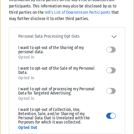
ΑΝΑΡΤΉΘΗΚΕ ΑΠΌ
KARFITSANEWS
07/08/2026
participants. This information may also be disclosed by us to
third parties on the
IAB’s List of Downstream Participants
that
may further disclose it to other third parties.
Please note that this website/app uses one or more Google
services and may gather and store information including but not
Personal Data Processing Opt Outs
limited to your visit or usage behaviour. You may click to grant or
I want to opt-out of the Sharing of my
deny consent to Google and its third-party tags to use your data
personal data.
for below specified purposes in below Google consent section.
Opted In
I want to opt-out of the Sale of my Personal
Data.
Opted In
I want to opt-out of processing my Personal
Data for Targeted Advertising.
ΔΙΕΘΝΉ
Opted In
Η Amazon προετοιμάζει τη συνέχεια του ντοκιμαντέρ Melania
I want to opt-out of Collection, Use,
Retention, Sale, and/or Sharing of my
Η Amazon προφανώς επιταχύνει την προετοιμασία μιας συνέχειας
Personal Data that Is Unrelated with the
Purposes for which it was collected.
ντοκιμαντέρ για την πρώτη κυρία των ΗΠΑ, Μελάνια Τραμπ. Παρά το
Opted Out
γεγονός...