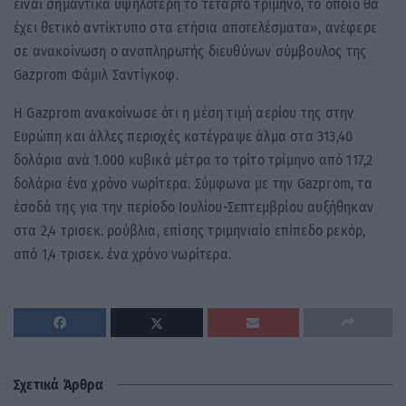
είναι σημαντικά υψηλότερη το τέταρτο τρίμηνο, το οποίο θα
έχει θετικό αντίκτυπο στα ετήσια αποτελέσματα», ανέφερε
σε ανακοίνωση ο αναπληρωτής διευθύνων σύμβουλος της
Gazprom Φάμιλ Σαντίγκοφ.
Η Gazprom ανακοίνωσε ότι η μέση τιμή αερίου της στην
Ευρώπη και άλλες περιοχές κατέγραψε άλμα στα 313,40
δολάρια ανά 1.000 κυβικά μέτρα το τρίτο τρίμηνο από 117,2
δολάρια ένα χρόνο νωρίτερα. Σύμφωνα με την Gazprom, τα
έσοδά της για την περίοδο Ιουλίου-Σεπτεμβρίου αυξήθηκαν
στα 2,4 τρισεκ. ρούβλια, επίσης τριμηνιαίο επίπεδο ρεκόρ,
από 1,4 τρισεκ. ένα χρόνο νωρίτερα.
Σχετικά Άρθρα