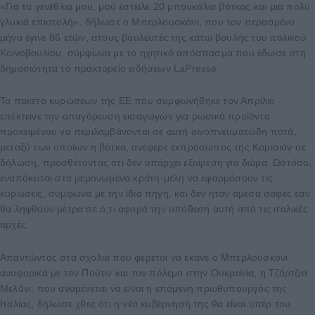
«Για τα γενέθλιά μου, μού έστειλε 20 μπουκάλια βότκας και μια πολύ
γλυκιά επιστολή», δήλωσε ο Μπερλουσκόνι, που τον περασμένο
μήνα έγινε 86 ετών, στους βουλευτές της κάτω βουλής του ιταλικού
Κοινοβουλίου, σύμφωνα με το ηχητικό απόσπασμα που έδωσε στη
δημοσιότητα το πρακτορείο ειδήσεων LaPresse.
Το πακέτο κυρώσεων της ΕΕ που συμφωνήθηκε τον Απρίλιο
επέκτεινε την απαγόρευση εισαγωγών για ρωσικά προϊόντα
προκειμένου να περιλαμβάνονται σε αυτή οινοπνευματώδη ποτά,
μεταξύ των οποίων η βότκα, ανέφερε εκπρόσωπος της Κομισιόν σε
δήλωση, προσθέτοντας ότι δεν υπάρχει εξαίρεση για δώρα. Ωστόσο,
εναπόκειται στα μεμονωμένα κράτη-μέλη να εφαρμόσουν τις
κυρώσεις, σύμφωνα με την ίδια πηγή, και δεν ήταν άμεσα σαφές εάν
θα ληφθούν μέτρα σε ό,τι αφορά την υπόθεση αυτή από τις ιταλικές
αρχές.
Απαντώντας στα σχόλια που φέρεται να έκανε ο Μπερλουσκόνι
αναφορικά με τον Πούτιν και τον πόλεμο στην Ουκρανία, η Τζόρτζια
Μελόνι, που αναμένεται να είναι η επόμενη πρωθυπουργός της
Ιταλίας, δήλωσε χθες ότι η νέα κυβέρνησή της θα είναι υπέρ του