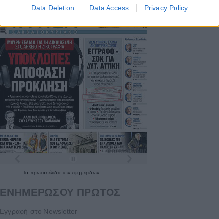
Data Deletion
Data Access
Privacy Policy
Τα
πρωτοσέλιδα
των
εφημερίδων
ΕΝΗΜΕΡΩΣΟΥ ΠΡΩΤΟΣ
Εγγραφή στο Newsletter