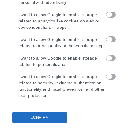
personalized advertising.
I want to allow Google to enable storage
related to analytics like cookies on web or
device identifiers in apps.
I want to allow Google to enable storage
Η εταιρεία με την επωνυμία “POLITICAL MEDIA GROUP A.E.” και κατ’
related to functionality of the website or app.
επέκταση η ιστοσελίδα που κατέχει αυτή “www.karfitsa.gr”
συμμορφώνονται με τη Σύσταση (ΕΕ) 2018/334 της Επιτροπής της
I want to allow Google to enable storage
1ης Μαρτίου 2018 σχετικά με τα μέτρα για την αποτελεσματική
related to personalization.
αντιμετώπιση του παράνομου περιεχομένου στο διαδίκτυο (L 63).
I want to allow Google to enable storage
related to security, including authentication
functionality and fraud prevention, and other
user protection.
Μοναδικός αριθμός Μ.Η.Τ. 262048
ΤΑ ΠΡΩΤΟΣΕΛΙΔΑ ΣΗΜΕΡΑ
CONFIRM