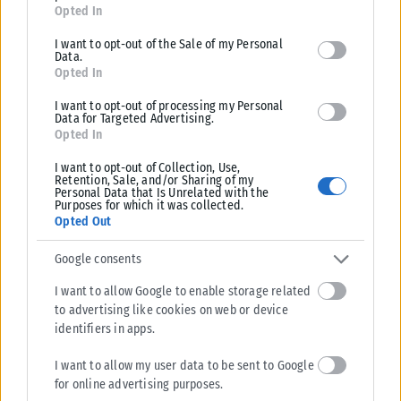
for below specified purposes in below Google consent section.
Opted In
I want to opt-out of the Sale of my Personal
Data.
Opted In
I want to opt-out of processing my Personal
Data for Targeted Advertising.
Opted In
I want to opt-out of Collection, Use,
Retention, Sale, and/or Sharing of my
Personal Data that Is Unrelated with the
Purposes for which it was collected.
Opted Out
ΔΙΕΘΝΉ
Google consents
Μόσχα: Κατάρριψη 605 ουκρανικών drones τη νύχτα – Ζημιές
I want to allow Google to enable storage related
σε αποθήκη της Wildberries
to advertising like cookies on web or device
Η Ρωσία ανακοίνωσε σήμερα ότι κατέρριψε στη διάρκεια της νύχτας
identifiers in apps.
605 ουκρανικά μη επανδρωμένα εναέρια οχήματα (drones) πάνω από
I want to allow my user data to be sent to Google
γύρω...
for online advertising purposes.
ΑΝΑΡΤΉΘΗΚΕ ΑΠΌ
KARFITSANEWS
06/08/2026