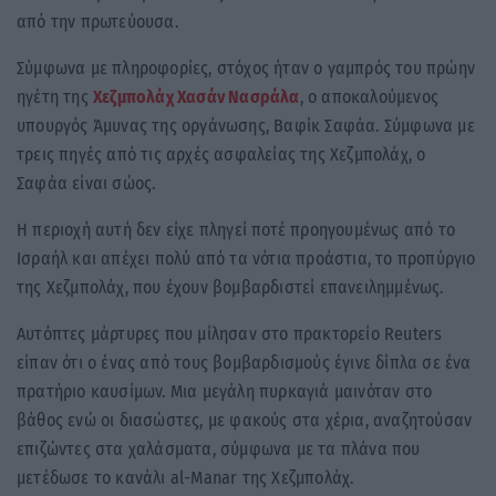
από την πρωτεύουσα.
Σύμφωνα με πληροφορίες, στόχος ήταν ο γαμπρός του πρώην
ηγέτη της
Χεζμπολάχ
Χασάν Νασράλα
, ο αποκαλούμενος
υπουργός Άμυνας της οργάνωσης, Βαφίκ Σαφάα. Σύμφωνα με
τρεις πηγές από τις αρχές ασφαλείας της Χεζμπολάχ, ο
Σαφάα είναι σώος.
Η περιοχή αυτή δεν είχε πληγεί ποτέ προηγουμένως από το
Ισραήλ και απέχει πολύ από τα νότια προάστια, το προπύργιο
της Χεζμπολάχ, που έχουν βομβαρδιστεί επανειλημμένως.
Αυτόπτες μάρτυρες που μίλησαν στο πρακτορείο Reuters
είπαν ότι ο ένας από τους βομβαρδισμούς έγινε δίπλα σε ένα
πρατήριο καυσίμων. Μια μεγάλη πυρκαγιά μαινόταν στο
βάθος ενώ οι διασώστες, με φακούς στα χέρια, αναζητούσαν
επιζώντες στα χαλάσματα, σύμφωνα με τα πλάνα που
μετέδωσε το κανάλι al-Manar της Χεζμπολάχ.