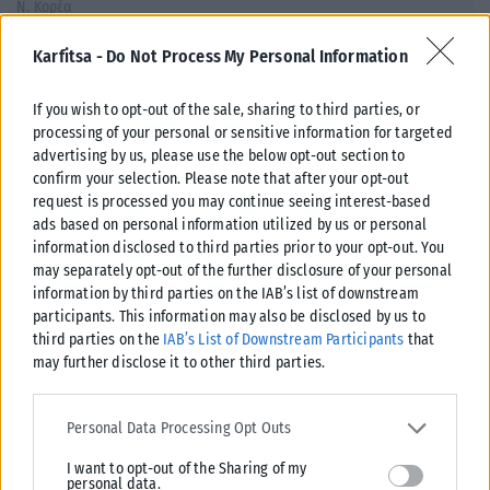
Karfitsa -
Do Not Process My Personal Information
If you wish to opt-out of the sale, sharing to third parties, or
processing of your personal or sensitive information for targeted
advertising by us, please use the below opt-out section to
confirm your selection. Please note that after your opt-out
request is processed you may continue seeing interest-based
ads based on personal information utilized by us or personal
information disclosed to third parties prior to your opt-out. You
may separately opt-out of the further disclosure of your personal
ΔΙΕΘΝΉ
information by third parties on the IAB’s list of downstream
participants. This information may also be disclosed by us to
Μαύρη Θάλασσα: Ρωσικό πλήγμα σε πλοίο με ξένη σημαία –
third parties on the
IAB’s List of Downstream Participants
that
Ένας νεκρός
may further disclose it to other third parties.
Ρωσική επίθεση προκάλεσε ζημιές σε πλοίο υπό ξένη σημαία με φορτίο
δημηριακών στα ουκρανικά ύδατα της Μαύρης Θάλασσας, με
Please note that this website/app uses one or more Google
αποτέλεσμα...
services and may gather and store information including but not
Personal Data Processing Opt Outs
limited to your visit or usage behaviour. You may click to grant or
ΑΝΑΡΤΉΘΗΚΕ ΑΠΌ
KARFITSANEWS
06/08/2026
I want to opt-out of the Sharing of my
deny consent to Google and its third-party tags to use your data
personal data.