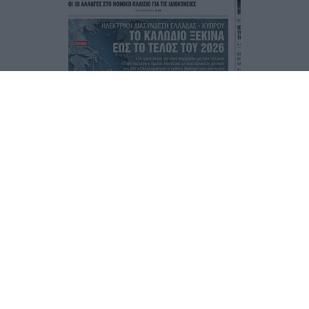
Τα
πρωτοσέλιδα
των
εφημερίδων
ΕΝΗΜΕΡΩΣΟΥ ΠΡΩΤΟΣ
Εγγραφή στο Newsletter
Ταυτότητα
Επικοινωνία & Διαφήμιση
Όροι Χρήσης – Πολιτική Απορρήτου