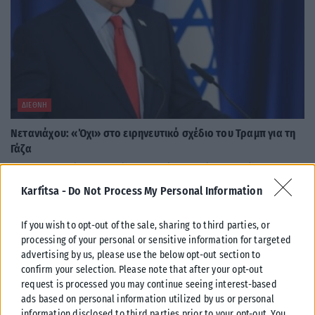
ΔΙΕΘΝΉ
Νετανιάχου: «Όχι» στο ειρηνευτικό σχέδιο του Τραμπ για τη
Γάζα
Ο πρωθυπουργός του Ισραήλ Μπενιαμίν Νετανιάχου επανέλαβε
σήμερα, την άποψή του, απορρίπτοντας το τελευταίο σχέδιο
Karfitsa -
Do Not Process My Personal Information
ειρήνευσης του Αμερικανού προέδρου Ντόναλντ...
ΑΝΑΡΤΉΘΗΚΕ ΑΠΌ
KARFITSANEWS
09/08/2026
If you wish to opt-out of the sale, sharing to third parties, or
processing of your personal or sensitive information for targeted
advertising by us, please use the below opt-out section to
confirm your selection. Please note that after your opt-out
request is processed you may continue seeing interest-based
ads based on personal information utilized by us or personal
information disclosed to third parties prior to your opt-out. You