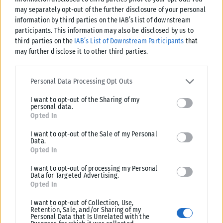
may separately opt-out of the further disclosure of your personal
information by third parties on the IAB’s list of downstream
participants. This information may also be disclosed by us to
third parties on the
IAB’s List of Downstream Participants
that
may further disclose it to other third parties.
Please note that this website/app uses one or more Google
services and may gather and store information including but not
Personal Data Processing Opt Outs
ΔΙΕΘΝΉ
limited to your visit or usage behaviour. You may click to grant or
I want to opt-out of the Sharing of my
deny consent to Google and its third-party tags to use your data
Κίνα: Ο τυφώνας Dolphin σαρώνει τις ανατολικές ακτές με
personal data.
for below specified purposes in below Google consent section.
Opted In
καταρρακτώδεις βροχές και θυελλώδεις ανέμους
Ο τυφώνας Dolphin, ο πιο ισχυρός τροπικός κυκλώνας που πλήττει την
I want to opt-out of the Sale of my Personal
Data.
Κίνα κατά τη φετινή χρονιά, έπληξε σήμερα την ανατολική...
Opted In
ΑΝΑΡΤΉΘΗΚΕ ΑΠΌ
KARFITSANEWS
09/08/2026
I want to opt-out of processing my Personal
Data for Targeted Advertising.
Opted In
I want to opt-out of Collection, Use,
Retention, Sale, and/or Sharing of my
Personal Data that Is Unrelated with the