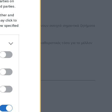
arties on
rd parties.
ather and
ay click to
ow specified
κληρωθεί και ότι παραμένουν ανοιχτά σημαντικά ζητήματα
ώρες αναμένεται να είναι καθοριστικές τόσο για το μέλλον