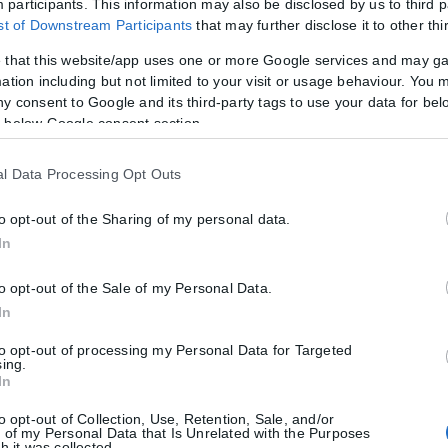
participants. This information may also be disclosed by us to third p
ist of Downstream Participants
that may further disclose it to other thi
κή πλευρά αποφεύγει να επιβεβαιώσει συγκεκριμένο χρονοδιάγραμμα.
 that this website/app uses one or more Google services and may g
ation including but not limited to your visit or usage behaviour. You m
ny consent to Google and its third-party tags to use your data for bel
ανάστασης επιμένουν ότι οι διαπραγματεύσεις δεν έχουν ακόμη ολο
 below Google consent section.
ραφές.
Σύνοδο Κορυφής της G7 να ξεκινά τη Δευτέρα στη Γαλλία, οι επόμενες 
l Data Processing Opt Outs
 ισορροπία δυνάμεων στη Μέση Ανατολή.
to opt-out of the Sharing of my personal data.
ΠΑ
Ιράν
συμφωνία
In
to opt-out of the Sale of my Personal Data.
In
to opt-out of processing my Personal Data for Targeted
sing.
In
εβαιωμένα κρούσματα Έμπολα
to opt-out of Collection, Use, Retention, Sale, and/or
 of my Personal Data that Is Unrelated with the Purposes
h it was collected.