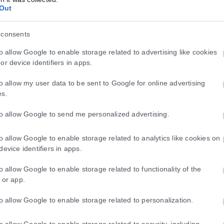
κή Δημοκρατία του Κονγκό αυξήθηκαν σε πάνω από 4.000 για πρώτη 
Out
 consents
to allow Google to enable storage related to advertising like cookies
αση της Καλαμαριάς με δοκιμαστικά δρομολόγι
or device identifiers in apps.
κης προς την Καλαμαριά (Νομαρχία, Καλαμαριά, Αρετσού, Νέα Κρήνη
to allow my user data to be sent to Google for online advertising
es.
to allow Google to send me personalized advertising.
to allow Google to enable storage related to analytics like cookies on
device identifiers in apps.
to allow Google to enable storage related to functionality of the
 or app.
to allow Google to enable storage related to personalization.
to allow Google to enable storage related to security, including