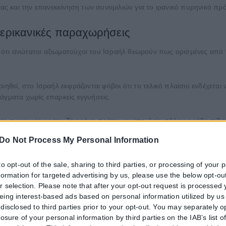
ίας και την επανεκκίνηση των συνομιλιών για το ιρανικό πυρηνικό πρ
μερικανικές παραχωρήσεις
ότι ανώτατοι αξιωματούχοι του Ισραήλ θεωρούν πως ορισμένες από τι
ηθεί, στο Ισραήλ εκφράζονται φόβοι ότι το τελικό πλαίσιο ενδέχεται 
άγματα χωρίς επαρκείς εγγυήσεις.
οτε συμφωνία με την Τεχεράνη πρέπει να αποκλείει πλήρως κάθε πιθ
Do Not Process My Personal Information
to opt-out of the sale, sharing to third parties, or processing of your 
ξος για την έκβαση των διαπραγματεύσεων. Σε νέα παρέμβασή του υπ
nformation for targeted advertising by us, please use the below opt-out
 ότι το Ιράν δεν επιδιώκει πλέον την απόκτησή τους.
r selection. Please note that after your opt-out request is processed
eing interest-based ads based on personal information utilized by us
ίας θα ανοίξουν ξανά τα Στενά του Ορμούζ για τη διεθνή ναυσιπλοΐα
disclosed to third parties prior to your opt-out. You may separately o
losure of your personal information by third parties on the IAB’s list o