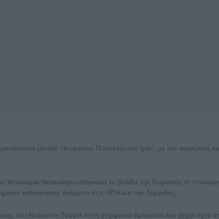
γματεύσεων μεταξύ Ηνωμένων Πολιτειών και Ιράν, με την ισραηλινή 
Μπενιαμίν Νετανιάχου συγκαλεί το βράδυ της Κυριακής το υπουργικ
ημόνιο κατανόησης ανάμεσα στις ΗΠΑ και την Τεχεράνη.
λώσεις του Ντόναλντ Τραμπ ότι η συμφωνία βρίσκεται ένα βήμα πριν