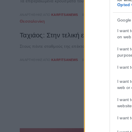
Τα επιβεβαιωμένα κρούσματα του ιού του Έμπολα στη Λαϊ
Opted 
ΑΝΑΡΤΉΘΗΚΕ ΑΠΌ
KARFITSANEWS
07/08/2026
Google
Θεσσαλονίκη
I want 
Ταχιάος: Στην τελική ευθεία η επέκτ
on web 
Στους πέντε σταθμούς της επέκτασης του Μετρό Θεσσαλονί
I want 
purpos
ΑΝΑΡΤΉΘΗΚΕ ΑΠΌ
KARFITSANEWS
07/08/2026
I want 
I want 
web or 
I want 
website
I want 
I want 