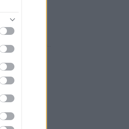
φορά...
α
 και Μίκρα) βρέθηκε την...