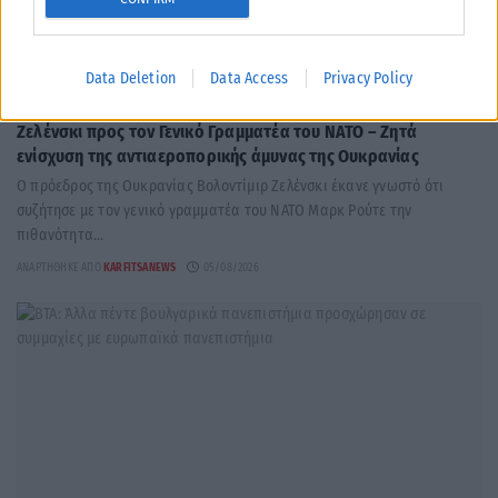
Data Deletion
Data Access
Privacy Policy
ΔΙΕΘΝΉ
Ζελένσκι προς τον Γενικό Γραμματέα του ΝΑΤΟ – Ζητά
ενίσχυση της αντιαεροπορικής άμυνας της Ουκρανίας
Ο πρόεδρος της Ουκρανίας Βολοντίμιρ Ζελένσκι έκανε γνωστό ότι
συζήτησε με τον γενικό γραμματέα του ΝΑΤΟ Μαρκ Ρούτε την
πιθανότητα...
ΑΝΑΡΤΉΘΗΚΕ ΑΠΌ
KARFITSANEWS
05/08/2026