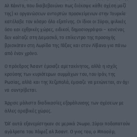
Αλ Κάιντα, που διαβεβαιώνει πως διέκοψε κάθε σχέση μαζί
της) κι οργανώσεων ανταρτών προσκείμενων στην Τουρκία
κατέλαβε τον κόσμο όλο εξαπίνης. Οι ίδιοι οι Σύροι, φιλικές
όσο και εχθρικές χώρες, ειδικοί, δημοσιογράφοι – κανένας
δεν κοίταζε στη Δαμασκό, το επίκεντρο της προσοχής
βρισκόταν στη Λωρίδα της Γάζας και στον Λίβανο για πάνω
από έναν χρόνο.
Ο πρόεδρος Άσαντ έμοιαζε αμετακίνητος, αλλά η ισχύς
κρούσης των κυριότερων συμμάχων του, του Ιράν, της
Ρωσίας, αλλά και της Χεζμπολά, έμοιαζε να μειώνεται, αν όχι
να συντρίβεται.
Άρχισε μάλιστα διαδικασίες εξομάλυνσης των σχέσεων με
άλλες αραβικές χώρες.
Όλ’ αυτά εξανεμίστηκαν σε μερικά 24ωρα. Σύροι ποδοπατούν
αγάλματα του Χάφεζ αλ Άσαντ. Ο γιος του, ο Μπασάρ,