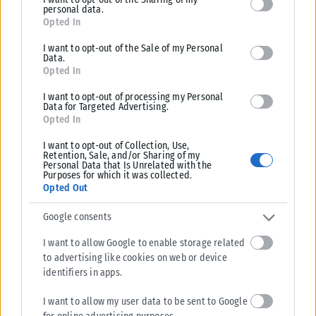
εξασφαλίσουν χάρες από τον Ντόναλντ Τραμπ, γνωστό για τη
deny consent to Google and its third-party tags to use your data
personal data.
for below specified purposes in below Google consent section.
διπλωματία έναντι ανταλλαγμάτων στην οποία αρέσκεται.
Opted In
Έχει ήδη πει, με τη χαρακτηριστική του αθυροστομία, ότι το
I want to opt-out of the Sale of my Personal
Data.
«μπορντέλο» της Συρίας δεν ήταν «η μάχη» της Ουάσιγκτον.
Opted In
Σε κάθε περίπτωση, ο Ρεπουμπλικάνος θα βρει μπροστά του
I want to opt-out of processing my Personal
Data for Targeted Advertising.
άλλη Μέση Ανατολή.
Opted In
Ο κ. Κριγκ μιλά περί «τέλους του μύθου της σταθερότητας
I want to opt-out of Collection, Use,
Retention, Sale, and/or Sharing of my
των αυταρχικών καθεστώτων», και μια «προειδοποίηση
Personal Data that Is Unrelated with the
Purposes for which it was collected.
στους Χαφτάρ, στους Σίσι και στους Σάγεντ αυτού του
Opted Out
κόσμου».
Google consents
Αναφέρεται αντίστοιχα στον πολιτικοστρατιωτικό ηγέτη της
I want to allow Google to enable storage related
Λιβύης Χαλίφα Χαφτάρ, στον πρόεδρο της Αιγύπτου Άμπντελ
to advertising like cookies on web or device
Φάταχ αλ Σίσι και στον πρόεδρο της Τυνησίας Καΐς Σάγεντ.
identifiers in apps.
Το 2011, κατά τη διάρκεια της λεγόμενης Αραβικής Άνοιξης,
I want to allow my user data to be sent to Google
και στις τρεις χώρες αυτές ανατρέπονταν αυταρχικά