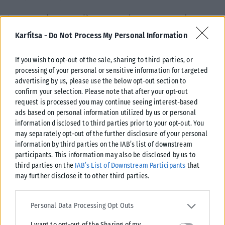
Ώσπου οι χώρες του Κόλπου -ως ακόμη και τα Ηνωμένα
Αραβικά Εμιράτα- αναγκάστηκαν από τα πράγματα να
Karfitsa -
Do Not Process My Personal Information
συζητήσουν ξανά με τον άλλοτε παρία Άσαντ, σύμμαχο του
μαύρου προβάτου τους, του Ιράν.
If you wish to opt-out of the sale, sharing to third parties, or
processing of your personal or sensitive information for targeted
Πλέον, βρίσκονται αντιμέτωπες με κάτι ακόμα χειρότερο:
advertising by us, please use the below opt-out section to
«αυτοί που πανικοβάλλονταν από τους Αδελφούς
confirm your selection. Please note that after your opt-out
request is processed you may continue seeing interest-based
Μουσουλμάνους βλέπουν στη Δαμασκό τους Αδελφούς
ads based on personal information utilized by us or personal
Μουσουλμάνους στη χιλιοστή δύναμη, πολύ πιο μαχητικούς κι
information disclosed to third parties prior to your opt-out. You
εχθρικούς απέναντι τους», κατά την άποψη του κ. Λουντ.
may separately opt-out of the further disclosure of your personal
information by third parties on the IAB’s list of downstream
Στο μεταξύ το Ισραήλ, όπως κι άλλες χώρες στην περιοχή,
participants. This information may also be disclosed by us to
περιμένει το χαρτί που όταν ξαναμοιραστεί τον Ιανουάριο
third parties on the
IAB’s List of Downstream Participants
that
may further disclose it to other third parties.
ίσως αλλάξει εντελώς το παιγνίδι.
Please note that this website/app uses one or more Google
Από τη Ραμπάτ ως το Ριάντ, περνώντας από την Τεχεράνη και
services and may gather and store information including but not
Personal Data Processing Opt Outs
το Χαρτούμ, ηγέτες και αντίπαλοί τους ελπίζουν να
limited to your visit or usage behaviour. You may click to grant or
I want to opt-out of the Sharing of my