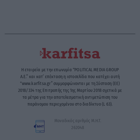
Η εταιρεία με την επωνυμία “POLITICAL MEDIA GROUP
A.E.” και κατ’ επέκταση η ιστοσελίδα που κατέχει αυτή
“www.karfitsa.gr” συμμορφώνονται με τη Σύσταση (ΕΕ)
2018/334 της Επιτροπής της 1ης Μαρτίου 2018 σχετικά με
τα μέτρα για την αποτελεσματική αντιμετώπιση του
παράνομου περιεχομένου στο διαδίκτυο (L 63).
Μοναδικός αριθμός Μ.Η.Τ.
262048