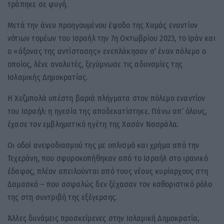
τράπηκε σε φυγή.
Μετά την άνευ προηγουμένου έφοδο της Χαμάς εναντίον
νότιων τομέων του Ισραήλ την 7η Οκτωβρίου 2023, το Ιράν και
ο «άξονας της αντίστασης» ενεπλάκησαν σ’ έναν πόλεμο ο
οποίος, λένε αναλυτές, ξεγύμνωσε τις αδυναμίες της
Ισλαμικής Δημοκρατίας.
Η Χεζμπολά υπέστη βαριά πλήγματα στον πόλεμο εναντίον
του Ισραήλ: η ηγεσία της αποδεκατίστηκε. Πάνω απ’ όλους,
έχασε τον εμβληματικό ηγέτη της Χασάν Νασράλα.
Οι οδοί ανεφοδιασμού της με οπλισμό και χρήμα από την
Τεχεράνη, που σφυροκοπήθηκαν από το Ισραήλ στο ιρανικό
έδαφος, πλέον απειλούνται από τους νέους κυρίαρχους στη
Δαμασκό – που ασφαλώς δεν ξέχασαν τον καθοριστικό ρόλο
της στη συντριβή της εξέγερσης.
Άλλες δυνάμεις προσκείμενες στην Ισλαμική Δημοκρατία,