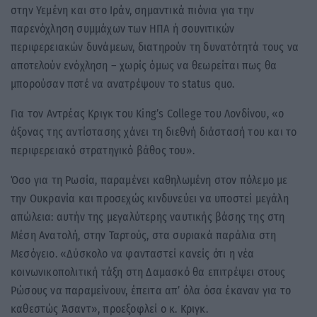
στην Υεμένη και στο Ιράν, σημαντικά πιόνια για την
παρενόχληση συμμάχων των ΗΠΑ ή σουνιτικών
περιφερειακών δυνάμεων, διατηρούν τη δυνατότητά τους να
αποτελούν ενόχληση – χωρίς όμως να θεωρείται πως θα
μπορούσαν ποτέ να ανατρέψουν το status quo.
Για τον Αντρέας Κριγκ του King’s College του Λονδίνου, «ο
άξονας της αντίστασης χάνει τη διεθνή διάστασή του και το
περιφερειακό στρατηγικό βάθος του».
Όσο για τη Ρωσία, παραμένει καθηλωμένη στον πόλεμο με
την Ουκρανία και προσεχώς κινδυνεύει να υποστεί μεγάλη
απώλεια: αυτήν της μεγαλύτερης ναυτικής βάσης της στη
Μέση Ανατολή, στην Ταρτούς, στα συριακά παράλια στη
Μεσόγειο. «Δύσκολο να φανταστεί κανείς ότι η νέα
κοινωνικοπολιτική τάξη στη Δαμασκό θα επιτρέψει στους
Ρώσους να παραμείνουν, έπειτα απ’ όλα όσα έκαναν για το
καθεστώς Άσαντ», προεξοφλεί ο κ. Κριγκ.