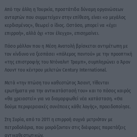
Από την άλλη η Τουρκία, προστάτιδα δύναμη οργανώσεων
ανταρτών που συμμετείχαν στην επίθεση, είναι «ο μεγάλος
κερδισμένος», θεωρεί ο ίδιος. Ωστόσο, μπορεί να «έχει
επιρροή», αλλά όχι «τον έλεγχο», επισημαίνει.
Πόσο μάλλον που η Μέση Ανατολή βρίσκεται αντιμέτωπη με
τον κίνδυνο να ξεσπάσει «πόλεμος παντού» με την προοπτική
«της επιστροφής του Ντόναλντ Τραμπ», συμπληρώνει ο Άρον
Λουντ του κέντρου μελετών Century International.
Μετά «την πτώση του καθεστώτος Άσαντ, τίθενται
ερωτήματα για την αντικατάστασή του» και το πόσος καιρός
«θα χρειαστεί» για να διαμορφωθεί νέα κατάσταση. «Θα
δούμε περιφερειακές συνέπειες κάθε λογής», προειδοποίησε.
Στη Συρία, από το 2011 η επιρροή συχνά μετριόταν με
πετροδολάρια, που μοιράζονταν στις διάφορες παρατάξεις
αντικαθεστωτικών.