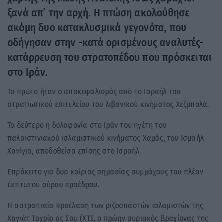
ξανά απ’ την αρχή. Η πτώση ακολούθησε
ακόμη δυο κατακλυσμικά γεγονότα, που
οδήγησαν στην -κατά ορισμένους αναλυτές-
κατάρρευση του στρατοπέδου που πρόσκειται
στο Ιράν.
Το πρώτο ήταν ο αποκεφαλισμός από το Ισραήλ του
στρατιωτικού επιτελείου του λιβανικού κινήματος Χεζμπολά.
Το δεύτερο η δολοφονία στο Ιράν του ηγέτη του
παλαιστινιακού ισλαμιστικού κινήματος Χαμάς, του Ισμαήλ
Χανίγια, αποδοθείσα επίσης στο Ισραήλ.
Επρόκειτο για δυο καίριας σημασίας συμμάχους του πλέον
έκπτωτου σύρου προέδρου.
Η αστραπιαία προέλαση των ριζοσπαστών ισλαμιστών της
Χαγιάτ Ταχρίρ ας Σαμ (ΧΤΣ, ο πρώην συριακός βραχίονας της