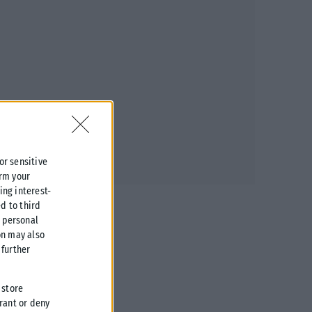
 or sensitive
irm your
ing interest-
d to third
r personal
on may also
further
 store
grant or deny