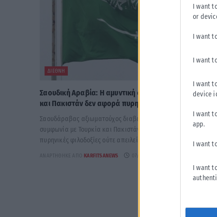
I want t
or devic
I want t
I want t
ΔΙΕΘΝΉ
I want t
Σαουδική Αραβία: Η αμυντική συμφωνία με Τουρκία
device i
και Πακιστάν δεν αφορά πυρηνικές φιλοδοξίες
I want t
Σαουδάραβας αξιωματούχος διαβεβαίωσε ότι η αμυντική
app.
συμφωνία με Τουρκία και Πακιστάν δεν συνδέεται με
πυρηνικές φιλοδοξίες ούτε απειλεί χώρες της...
I want t
ΑΝΑΡΤΉΘΗΚΕ ΑΠΌ
KARFITSANEWS
07/08/2026
I want t
authenti