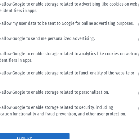
o allow Google to enable storage related to advertising like cookies on web
e identifiers in apps.
o allow my user data to be sent to Google for online advertising purposes.
o allow Google to send me personalized advertising.
ΔΙΕΘΝΉ
o allow Google to enable storage related to analytics like cookies on web or
Η Amazon προετοιμάζει τη συνέχεια του ντοκιμαντέρ
dentifiers in apps.
Melania
o allow Google to enable storage related to functionality of the website or
Η Amazon προφανώς επιταχύνει την προετοιμασία μιας
συνέχειας ντοκιμαντέρ για την πρώτη κυρία των ΗΠΑ, Μελάνια
Τραμπ. Παρά το γεγονός...
o allow Google to enable storage related to personalization.
ΑΝΑΡΤΉΘΗΚΕ ΑΠΌ
KARFITSANEWS
07/08/2026
o allow Google to enable storage related to security, including
cation functionality and fraud prevention, and other user protection.
CONFIRM