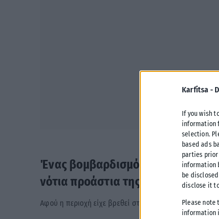
Karfitsa -
D
If you wish t
information 
selection. P
based ads ba
parties prior
Ένας βομβαρδισμός των Ισραηλινώ
information 
be disclosed
νότια προάστια της Βηρυτού, δήλω
disclose it t
Please note 
Αφού η περιοχή είχε βρεθεί στο επίκεντρο σφοδρών 
information i