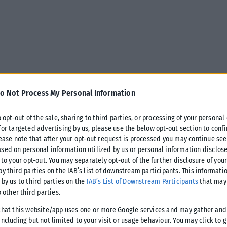
o Not Process My Personal Information
o opt-out of the sale, sharing to third parties, or processing of your personal
for targeted advertising by us, please use the below opt-out section to conf
lease note that after your opt-out request is processed you may continue see
sed on personal information utilized by us or personal information disclose
 to your opt-out. You may separately opt-out of the further disclosure of you
ν έπληξε νωρίς σήμερα το πρωί τα
by third parties on the IAB’s list of downstream participants. This informati
 by us to third parties on the
IAB’s List of Downstream Participants
that may 
σαν αυτόπτες μάρτυρες στο Reuters.
o other third parties.
that this website/app uses one or more Google services and may gather and
βομβαρδισμών κατά τις ημέρες που προηγήθηκαν.
ncluding but not limited to your visit or usage behaviour. You may click to 