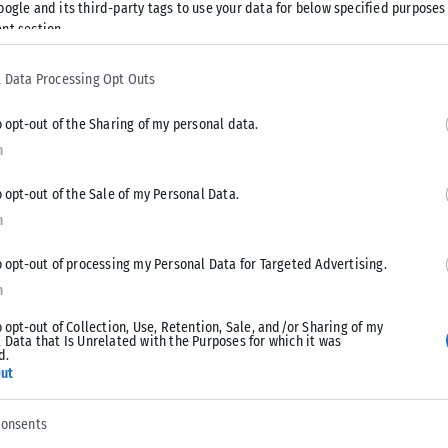
oogle and its third-party tags to use your data for below specified purposes
καπνού.
nt section.
ραηλινών προς τους διαμένοντες ενός κτιρίου της περιοχής,
 Data Processing Opt Outs
o opt-out of the Sharing of my personal data.
n
o opt-out of the Sale of my Personal Data.
n
Tweet
Send
o opt-out of processing my Personal Data for Targeted Advertising.
n
o opt-out of Collection, Use, Retention, Sale, and/or Sharing of my
 Data that Is Unrelated with the Purposes for which it was
d.
ut
consents