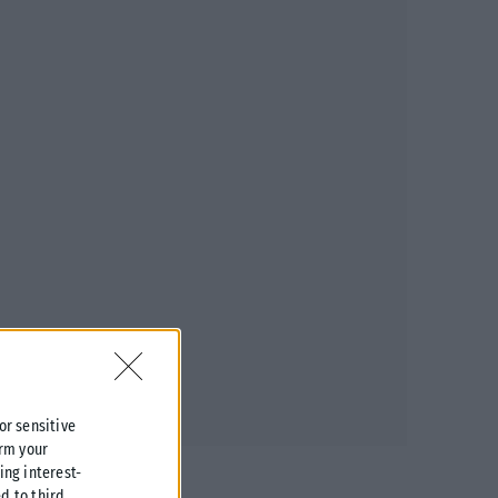
 or sensitive
irm your
ing interest-
d to third