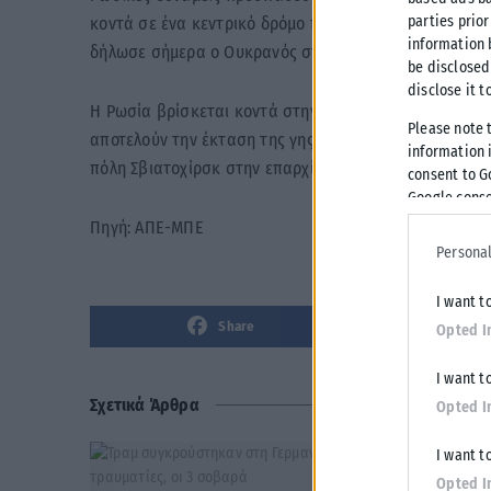
parties prior
κοντά σε ένα κεντρικό δρόμο που συνδέει την πόλη Λ
information 
δήλωσε σήμερα ο Ουκρανός στρατηγός Ολεξέι Γκρόμο
be disclosed
disclose it t
Η Ρωσία βρίσκεται κοντά στην κατάληψη ολόκληρου τ
Please note 
αποτελούν την έκταση της γης γνωστής ως Ντονμπάς.
information i
πόλη Σβιατοχίρσκ στην επαρχία του Ντονέτσκ, δήλωσ
consent to G
Google conse
Πηγή: ΑΠΕ-ΜΠΕ
Personal
I want t
Share
Opted I
I want t
Σχετικά Άρθρα
Opted I
I want t
Opted I