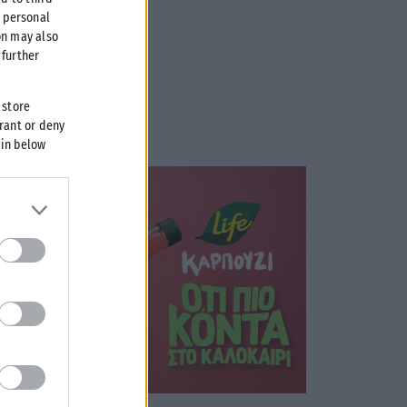
r personal
on may also
further
 store
grant or deny
 in below