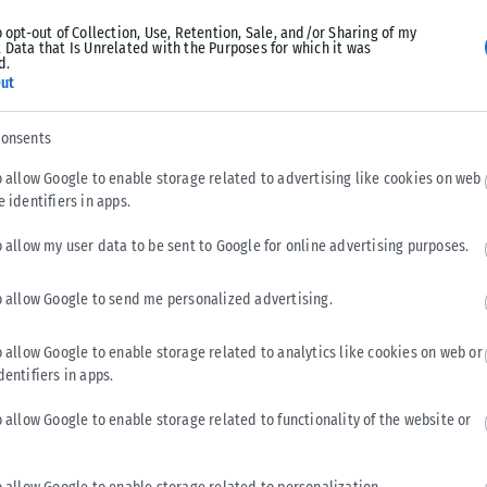
o opt-out of Collection, Use, Retention, Sale, and/or Sharing of my
 Data that Is Unrelated with the Purposes for which it was
d.
ut
consents
o allow Google to enable storage related to advertising like cookies on web
e identifiers in apps.
ΔΙΕΘΝΉ
o allow my user data to be sent to Google for online advertising purposes.
Ο Τζάρεντ Λέτο φέρεται να έχασε σημαντικό ρόλο
λόγω καταγγελιών για σεξουαλική παρενόχληση
o allow Google to send me personalized advertising.
Ο Τζάρεντ Λέτο φέρεται, σύμφωνα με δημοσιεύματα, να έχασε
έναν σημαντικό κινηματογραφικό ρόλο λόγω κατηγοριών για
o allow Google to enable storage related to analytics like cookies on web or
σεξουαλική παρενόχληση που διατυπώνονται...
dentifiers in apps.
ΑΝΑΡΤΉΘΗΚΕ ΑΠΌ
KARFITSANEWS
06/08/2026
o allow Google to enable storage related to functionality of the website or