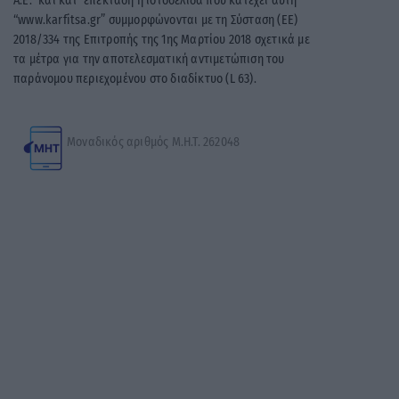
A.E.” και κατ’ επέκταση η ιστοσελίδα που κατέχει αυτή
“www.karfitsa.gr” συμμορφώνονται με τη Σύσταση (ΕΕ)
2018/334 της Επιτροπής της 1ης Μαρτίου 2018 σχετικά με
τα μέτρα για την αποτελεσματική αντιμετώπιση του
παράνομου περιεχομένου στο διαδίκτυο (L 63).
Μοναδικός αριθμός Μ.Η.Τ. 262048