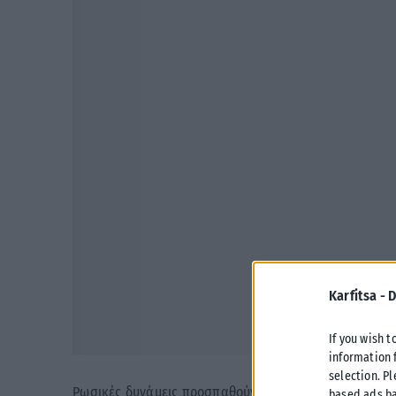
Karfitsa -
D
If you wish t
information 
selection. P
Ρωσικές δυνάμεις προσπαθούν να επιτεθούν στο χωρι
based ads ba