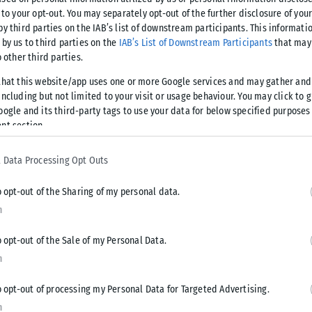
 to your opt-out. You may separately opt-out of the further disclosure of you
ισιτσάνσκ της επαρχίας Λουχάνσκ με την υπόλοιπη Ουκρανία,
by third parties on the IAB’s list of downstream participants. This informati
φ.
 by us to third parties on the
IAB’s List of Downstream Participants
that may 
o other third parties.
ου Λουχάνσκ, μιας από τις δύο ουκρανικές επαρχίες που
that this website/app uses one or more Google services and may gather and
 Οι ρωσικές δυνάμεις προσπαθούν επίσης να επιτεθούν στην
ncluding but not limited to your visit or usage behaviour. You may click to 
ε ο στρατηγός Γκρόμοφ σε συνέντευξη Τύπου.
oogle and its third-party tags to use your data for below specified purposes
nt section.
 Data Processing Opt Outs
o opt-out of the Sharing of my personal data.
Tweet
Send
n
o opt-out of the Sale of my Personal Data.
n
o opt-out of processing my Personal Data for Targeted Advertising.
n