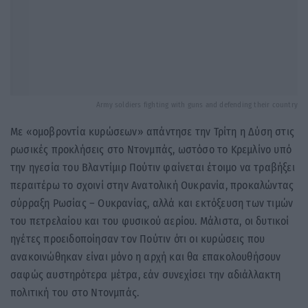
Army soldiers fighting with guns and defending their country
Με «ομοβροντία κυρώσεων» απάντησε την Τρίτη η Δύση στις
ρωσικές προκλήσεις στο Ντονμπάς, ωστόσο το Κρεμλίνο υπό
την ηγεσία του Βλαντίμιρ Πούτιν φαίνεται έτοιμο να τραβήξει
περαιτέρω το σχοινί στην Ανατολική Ουκρανία, προκαλώντας
σύρραξη Ρωσίας – Ουκρανίας, αλλά και εκτόξευση των τιμών
του πετρελαίου και του φυσικού αερίου. Μάλιστα, οι δυτικοί
ηγέτες προειδοποίησαν τον Πούτιν ότι οι κυρώσεις που
ανακοινώθηκαν είναι μόνο η αρχή και θα επακολουθήσουν
σαφώς αυστηρότερα μέτρα, εάν συνεχίσει την αδιάλλακτη
πολιτική του στο Ντονμπάς.