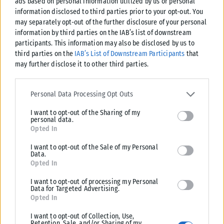
ads based on personal information utilized by us or personal
information disclosed to third parties prior to your opt-out. You
Η Ρωσία εξακολουθεί να είναι ανοιχτή στο διάλογο με την
may separately opt-out of the further disclosure of your personal
Δύση, αλλά δεν θα τον κάνει, εάν θα προσπαθούν να την
information by third parties on the IAB’s list of downstream
μειώνουν και να θεωρούν ότι ευθύνεται για τα πάντα, δήλωσε
participants. This information may also be disclosed by us to
ο Ρώσος υπουργός Εξωτερικών Σεργκέι Λαβρόφ στο
third parties on the
IAB’s List of Downstream Participants
that
may further disclose it to other third parties.
τηλεοπτικό κανάλι «Ρωσία-24». Οι δηλώσεις του
αναρτήθηκαν στην ιστοσελίδα του ρωσικού υπουργείου
Please note that this website/app uses one or more Google
Εξωτερικών.
services and may gather and store information including but not
Personal Data Processing Opt Outs
limited to your visit or usage behaviour. You may click to grant or
«Πάντα εξακολουθούμε να είμαστε ανοιχτοί στον διάλογο.
I want to opt-out of the Sharing of my
deny consent to Google and its third-party tags to use your data
personal data.
for below specified purposes in below Google consent section.
Θέλουμε να καταλάβουμε, για ποιο πράγμα θα γίνει αυτός
Opted In
διάλογος. Εάν αποσκοπεί στο να μειώνει την Ρωσία και να την
I want to opt-out of the Sale of my Personal
καθιστά υπεύθυνη για τα πάντα, τότε δεν μπορεί να γίνει
Data.
Opted In
λόγος για τέτοιου είδους διάλογο», δήλωσε ο Λαβρόφ.
I want to opt-out of processing my Personal
Την απόφαση του καγκελάριου Όλαφ Σολτς να αναστείλει την
Data for Targeted Advertising.
πιστοποίηση του αγωγού NordStream 2 χλεύασε ο
Opted In
αντιπρόεδρος του Ρωσικού Συμβουλίου Ασφαλείας Ντμίτρι
I want to opt-out of Collection, Use,
Retention, Sale, and/or Sharing of my
και πρώην πρόεδρος της Ρωσίας Ντμίτρι Μεντβέντεφ.