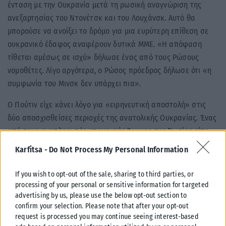
ένταση με την Ουκρανία μετά τη ρωσική αναγνώριση της
ανεξαρτησίας του Ντονέτσκ και του Λουχάνσκ. Αυτό θα
μπορούσε να ανοίξει το δρόμο για μια ευρύτερη επίθεση σε
ουκρανικό έδαφος αναφέρουν δυτικά ΜΜΕ. «Η απόφαση
τίθεται αμέσως σε ισχύ» δήλωσε ένας από τους Ρώσους
νομοθέτες. Λίγο αργότερα, ο Ρώσος πρόεδρος δήλωσε ότι «η
συμφωνία του Μινσκ δεν υπάρχει πια».
Ο Πούτιν είχε κάνει λόγο για «ειρηνευτική αποστολή» στις
δύο αποσχισθείσες περιοχές της ανατολικής Ουκρανίας. Ένας
από τους αναπληρωτές υπουργούς Άμυνας της Ρωσίας είπε
ότι η Ρωσία «δεν είχε άλλη επιλογή».
Karfitsa -
Do Not Process My Personal Information
Ωστόσο, ο Ρώσος βουλευτής Κονσταντίν Κοσατσιόφ
If you wish to opt-out of the sale, sharing to third parties, or
ισχυρίστηκε ότι η προτεινόμενη ανάπτυξη στην περιοχή του
processing of your personal or sensitive information for targeted
Ντονμπάς έχει σχεδιαστεί αποκλειστικά για να «αποφύγει
advertising by us, please use the below opt-out section to
έναν μεγάλο πόλεμο, του είδους που φαίνεται να θέλουν οι
confirm your selection. Please note that after your opt-out
request is processed you may continue seeing interest-based
ΗΠΑ και η Ουκρανία».