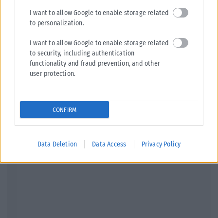
I want to allow Google to enable storage related
to personalization.
ΔΙΕΘΝΉ
I want to allow Google to enable storage related
Τραμ συγκρούστηκαν στη Γερμανία: Πάνω από 25 τραυματίες,
to security, including authentication
οι 3 σοβαρά
functionality and fraud prevention, and other
Συναγερμός έχει σημάνει στη Γερμανία μετά από σοβαρό τροχαίο που
user protection.
σημειώθηκε στο Γκελζενκίρχεν, όταν δύο τραμ συγκρούστηκαν
μετωπικά με αποτέλεσμα...
ΑΝΑΡΤΉΘΗΚΕ ΑΠΌ
KARFITSANEWS
06/08/2026
CONFIRM
Data Deletion
Data Access
Privacy Policy