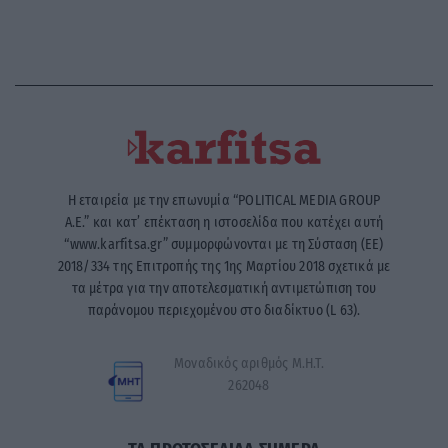
Η εταιρεία με την επωνυμία “POLITICAL MEDIA GROUP
A.E.” και κατ’ επέκταση η ιστοσελίδα που κατέχει αυτή
“www.karfitsa.gr” συμμορφώνονται με τη Σύσταση (ΕΕ)
2018/334 της Επιτροπής της 1ης Μαρτίου 2018 σχετικά με
τα μέτρα για την αποτελεσματική αντιμετώπιση του
παράνομου περιεχομένου στο διαδίκτυο (L 63).
Μοναδικός αριθμός Μ.Η.Τ.
262048