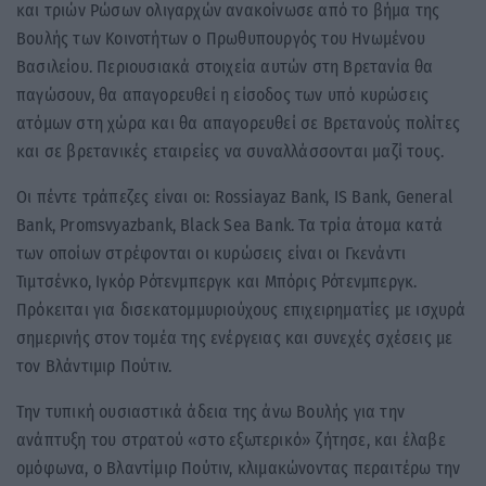
και τριών Ρώσων ολιγαρχών ανακοίνωσε από το βήμα της
Βουλής των Κοινοτήτων ο Πρωθυπουργός του Ηνωμένου
Βασιλείου. Περιουσιακά στοιχεία αυτών στη Βρετανία θα
παγώσουν, θα απαγορευθεί η είσοδος των υπό κυρώσεις
ατόμων στη χώρα και θα απαγορευθεί σε Βρετανούς πολίτες
και σε βρετανικές εταιρείες να συναλλάσσονται μαζί τους.
Οι πέντε τράπεζες είναι οι: Rossiayaz Bank, IS Bank, General
Bank, Promsvyazbank, Black Sea Bank. Τα τρία άτομα κατά
των οποίων στρέφονται οι κυρώσεις είναι οι Γκενάντι
Τιμτσένκο, Ιγκόρ Ρότενμπεργκ και Μπόρις Ρότενμπεργκ.
Πρόκειται για δισεκατομμυριούχους επιχειρηματίες με ισχυρά
σημερινής στον τομέα της ενέργειας και συνεχές σχέσεις με
τον Βλάντιμιρ Πούτιν.
Την τυπική ουσιαστικά άδεια της άνω Βουλής για την
ανάπτυξη του στρατού «στο εξωτερικό» ζήτησε, και έλαβε
ομόφωνα, ο Βλαντίμιρ Πούτιν, κλιμακώνοντας περαιτέρω την