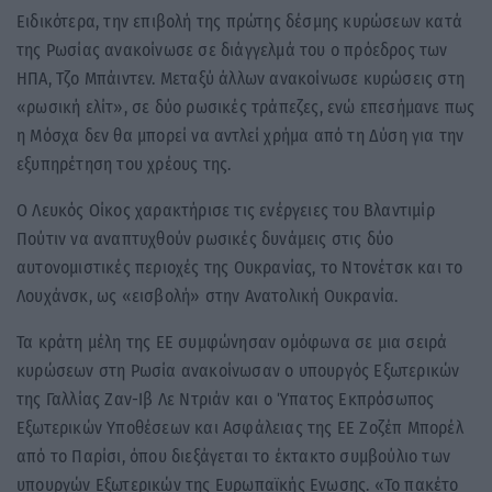
Ειδικότερα, την επιβολή της πρώτης δέσμης κυρώσεων κατά
της Ρωσίας ανακοίνωσε σε διάγγελμά του ο πρόεδρος των
ΗΠΑ, Τζο Μπάιντεν. Μεταξύ άλλων ανακοίνωσε κυρώσεις στη
«ρωσική ελίτ», σε δύο ρωσικές τράπεζες, ενώ επεσήμανε πως
η Μόσχα δεν θα μπορεί να αντλεί χρήμα από τη Δύση για την
εξυπηρέτηση του χρέους της.
Ο Λευκός Οίκος χαρακτήρισε τις ενέργειες του Βλαντιμίρ
Πούτιν να αναπτυχθούν ρωσικές δυνάμεις στις δύο
αυτονομιστικές περιοχές της Ουκρανίας, το Ντονέτσκ και το
Λουχάνσκ, ως «εισβολή» στην Ανατολική Ουκρανία.
Τα κράτη μέλη της ΕΕ συμφώνησαν ομόφωνα σε μια σειρά
κυρώσεων στη Ρωσία ανακοίνωσαν ο υπουργός Εξωτερικών
της Γαλλίας Ζαν-Ιβ Λε Ντριάν και ο Ύπατος Εκπρόσωπος
Εξωτερικών Υποθέσεων και Ασφάλειας της ΕΕ Ζοζέπ Μπορέλ
από το Παρίσι, όπου διεξάγεται το έκτακτο συμβούλιο των
υπουργών Εξωτερικών της Ευρωπαϊκής Ενωσης. «To πακέτο