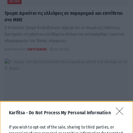
ΔΙΕΘΝΉ
Τραμπ: Αρνείται τις ελλείψεις σε πυρομαχικά και επιτίθεται
στα ΜΜΕ
Ο Ντόναλντ Τραμπ διαβεβαίωσε σήμερα ότι οι Ηνωμένες Πολιτείες
διατηρούν «τεράστια» αποθέματα όπλων και καταφέρθηκε εναντίον
πληροφοριών του Τύπου, σύμφωνα...
ΑΝΑΡΤΉΘΗΚΕ ΑΠΌ
KARFITSANEWS
06/08/2026
Karfitsa -
Do Not Process My Personal Information
If you wish to opt-out of the sale, sharing to third parties, or