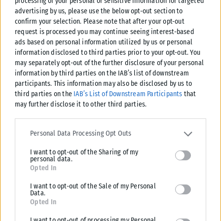
processing of your personal or sensitive information for targeted
advertising by us, please use the below opt-out section to
ΔΙΕΘΝΉ
confirm your selection. Please note that after your opt-out
request is processed you may continue seeing interest-based
Μαύρη Θάλασσα: Ρωσικό πλήγμα σε πλοίο με ξένη σημαία –
ads based on personal information utilized by us or personal
Ένας νεκρός
information disclosed to third parties prior to your opt-out. You
Ρωσική επίθεση προκάλεσε ζημιές σε πλοίο υπό ξένη σημαία με φορτίο
may separately opt-out of the further disclosure of your personal
δημηριακών στα ουκρανικά ύδατα της Μαύρης Θάλασσας, με
information by third parties on the IAB’s list of downstream
αποτέλεσμα...
participants. This information may also be disclosed by us to
third parties on the
IAB’s List of Downstream Participants
that
ΑΝΑΡΤΉΘΗΚΕ ΑΠΌ
KARFITSANEWS
06/08/2026
may further disclose it to other third parties.
Please note that this website/app uses one or more Google
services and may gather and store information including but not
Personal Data Processing Opt Outs
limited to your visit or usage behaviour. You may click to grant or
I want to opt-out of the Sharing of my
deny consent to Google and its third-party tags to use your data
personal data.
for below specified purposes in below Google consent section.
Opted In
I want to opt-out of the Sale of my Personal
Data.
Opted In
I want to opt-out of processing my Personal