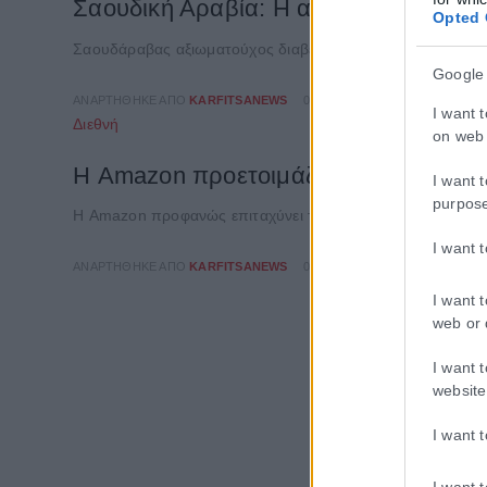
Σαουδική Αραβία: Η αμυντική συμφωνί
Opted 
Σαουδάραβας αξιωματούχος διαβεβαίωσε ότι η αμυντική συμ
Google
ΑΝΑΡΤΉΘΗΚΕ ΑΠΌ
KARFITSANEWS
07/08/2026
I want 
Διεθνή
on web 
Η Amazon προετοιμάζει τη συνέχεια τ
I want 
purpos
Η Amazon προφανώς επιταχύνει την προετοιμασία μιας συν
I want 
ΑΝΑΡΤΉΘΗΚΕ ΑΠΌ
KARFITSANEWS
07/08/2026
I want 
web or 
I want 
website
I want 
I want 