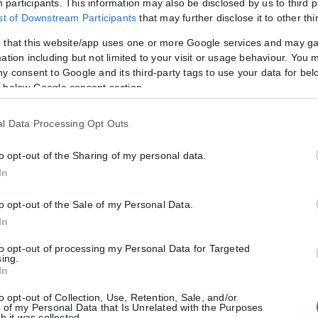
participants. This information may also be disclosed by us to third p
ist of Downstream Participants
that may further disclose it to other thi
 that this website/app uses one or more Google services and may g
ation including but not limited to your visit or usage behaviour. You m
ny consent to Google and its third-party tags to use your data for bel
 below Google consent section.
σήμερα Σάββατο, λέγοντας ότι «έχει ξεμείνει από λόγια».
l Data Processing Opt Outs
άρο φωτός στη σκηνή και στη ζωή», ανέφερε η οικογένεια. «Ήταν το
to opt-out of the Sharing of my personal data.
In
ός μέσα από τις συνεργασίες του με mega-stars όπως η Missy Elliot 
to opt-out of the Sale of my Personal Data.
In
to opt-out of processing my Personal Data for Targeted
sing.
In
to opt-out of Collection, Use, Retention, Sale, and/or
 of my Personal Data that Is Unrelated with the Purposes
h it was collected.