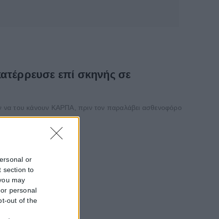
κατέρρευσε επί σκηνής σε
αν να του κάνουν ΚΑΡΠΑ, πριν τον παραλάβει ασθενοφόρο
personal or
 section to
 you may
 or personal
pt-out of the
f