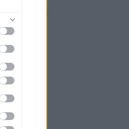
ικές φιλοδοξίες
ς ούτε απειλεί χώρες της...
αρά το γεγονός...