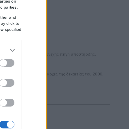
arties on
rd parties.
ather and
ay click to
ow specified
 γέλιο στη ζωή μας, μια συνεχής πηγή υποστήριξης,
και η Mariah Carey στις αρχές της δεκαετίας του 2000.