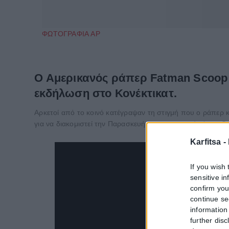
ΦΩΤΟΓΡΑΦΙΑ AP
Ο Αμερικανός ράπερ Fatman Scoop π
εκδήλωση στο Κονέκτικατ.
Αρκετοί από το κοινό κατέγραψαν τη στιγμή που ο ράπερ
για να διακομιστεί την Παρασκευή στο νοσοκομείο όπου δ
Karfitsa -
If you wish 
sensitive i
confirm you
continue se
information 
further disc