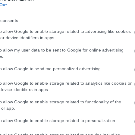
α με Τουρκία και Πακιστάν δεν αφορά πυρην
Out
φωνία με Τουρκία και Πακιστάν δεν συνδέεται με πυρηνικές φιλοδοξίε
 consents
to allow Google to enable storage related to advertising like cookies
or device identifiers in apps.
ου ντοκιμαντέρ Melania
to allow my user data to be sent to Google for online advertising
es.
έχειας ντοκιμαντέρ για την πρώτη κυρία των ΗΠΑ, Μελάνια Τραμπ. Π
to allow Google to send me personalized advertising.
to allow Google to enable storage related to analytics like cookies on
device identifiers in apps.
to allow Google to enable storage related to functionality of the
 or app.
to allow Google to enable storage related to personalization.
to allow Google to enable storage related to security, including