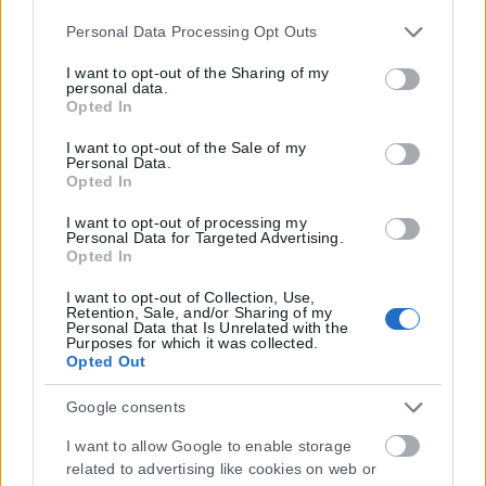
Please note that this website/app uses one or more Google
Personal Data Processing Opt Outs
services and may gather and store information including
Μοναδικός αριθμός Μ.Η.Τ. 262048
but not limited to your visit or usage behaviour. You may
I want to opt-out of the Sharing of my
personal data.
click to grant or deny consent to Google and its third-party
Opted In
ΤΑ ΠΡΩΤΟΣΕΛΙΔΑ ΣΗΜΕΡΑ
tags to use your data for below specified purposes in below
Google consent section.
I want to opt-out of the Sale of my
Personal Data.
Opted In
I want to opt-out of processing my
Personal Data for Targeted Advertising.
Opted In
I want to opt-out of Collection, Use,
Retention, Sale, and/or Sharing of my
Personal Data that Is Unrelated with the
Purposes for which it was collected.
Opted Out
Google consents
I want to allow Google to enable storage
related to advertising like cookies on web or