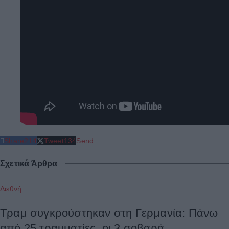
Share
214
Tweet
134
Send
Σχετικά Άρθρα
Διεθνή
Τραμ συγκρούστηκαν στη Γερμανία: Πάνω
από 25 τραυματίες, οι 3 σοβαρά