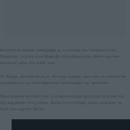
Απίστευτες εικόνες κατέγραψε με το κινητό του τηλέφωνο ένας
Ουκρανός πολίτης στο Χάρκοβο που βγήκε έναν άθικτο ρωσικό
πύραυλο μέσα στο σπίτι του!
Το βλήμα, για κάποιο λόγο, δεν είχε εκραγεί, κάτι που αν γινόταν θα
προκαλούσε την ολοκληρωτική καταστροφή της κατοικίας.
Προς μεγάλη έκπληξη του, ο πύραυλος είχε τρυπήσει τη στέγη και
είχε καρφωθεί στο μπάνιο, δίπλα στο νιπτήρα, όπως μπορείτε να
δείτε στο σχετικό βίντεο.