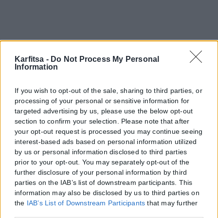
Karfitsa -
Do Not Process My Personal
Information
If you wish to opt-out of the sale, sharing to third parties, or
processing of your personal or sensitive information for
targeted advertising by us, please use the below opt-out
section to confirm your selection. Please note that after
your opt-out request is processed you may continue seeing
interest-based ads based on personal information utilized
by us or personal information disclosed to third parties
Η εταιρεία με την επωνυμία “POLITICAL MEDIA GROUP A.E.” και κατ’
prior to your opt-out. You may separately opt-out of the
επέκταση η ιστοσελίδα που κατέχει αυτή “www.karfitsa.gr”
further disclosure of your personal information by third
συμμορφώνονται με τη Σύσταση (ΕΕ) 2018/334 της Επιτροπής της
parties on the IAB’s list of downstream participants. This
1ης Μαρτίου 2018 σχετικά με τα μέτρα για την αποτελεσματική
information may also be disclosed by us to third parties on
the
IAB’s List of Downstream Participants
that may further
αντιμετώπιση του παράνομου περιεχομένου στο διαδίκτυο (L 63).
disclose it to other third parties.