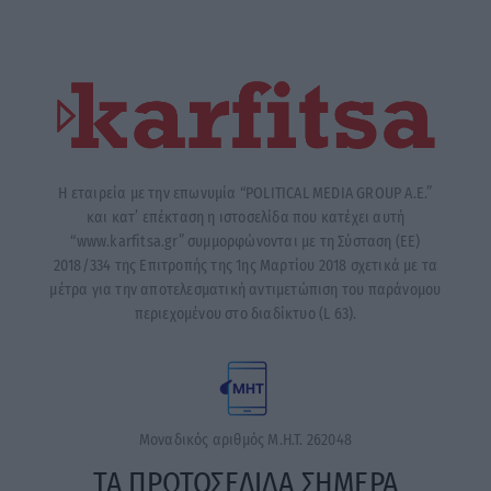
Η εταιρεία με την επωνυμία “POLITICAL MEDIA GROUP A.E.”
και κατ’ επέκταση η ιστοσελίδα που κατέχει αυτή
“www.karfitsa.gr” συμμορφώνονται με τη Σύσταση (ΕΕ)
2018/334 της Επιτροπής της 1ης Μαρτίου 2018 σχετικά με τα
μέτρα για την αποτελεσματική αντιμετώπιση του παράνομου
περιεχομένου στο διαδίκτυο (L 63).
Μοναδικός αριθμός Μ.Η.Τ. 262048
ΤΑ ΠΡΩΤΟΣΕΛΙΔΑ ΣΗΜΕΡΑ