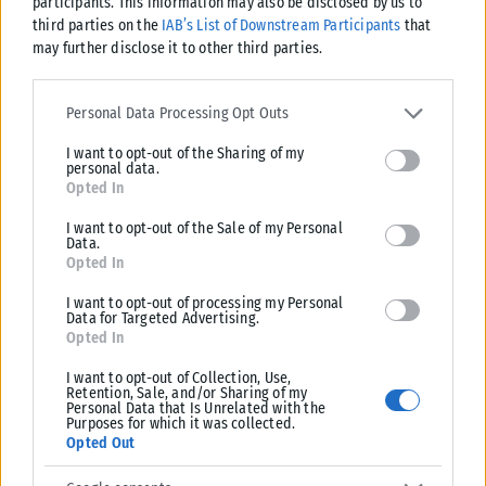
participants. This information may also be disclosed by us to
third parties on the
IAB’s List of Downstream Participants
that
ΔΙΕΘΝΉ
may further disclose it to other third parties.
Please note that this website/app uses one or more Google
Ιράν: Το άνοιγμα των Στενών του Ορμούζ δεν συνδέεται με τις
services and may gather and store information including but not
διαπραγματεύσεις με το Ομάν
Personal Data Processing Opt Outs
limited to your visit or usage behaviour. You may click to grant or
Οι Φρουροί της Επανάστασης στο Ιράν ανακοίνωσαν σήμερα ότι το
I want to opt-out of the Sharing of my
deny consent to Google and its third-party tags to use your data
άνοιγμα των Στενών του Ορμούζ δεν σχετίζεται από τις
personal data.
for below specified purposes in below Google consent section.
Opted In
διαπραγματεύσεις...
ΑΝΑΡΤΉΘΗΚΕ ΑΠΌ
KARFITSANEWS
08/08/2026
I want to opt-out of the Sale of my Personal
Data.
Opted In
I want to opt-out of processing my Personal
Data for Targeted Advertising.
Opted In
I want to opt-out of Collection, Use,
Retention, Sale, and/or Sharing of my
Personal Data that Is Unrelated with the
Purposes for which it was collected.
Opted Out