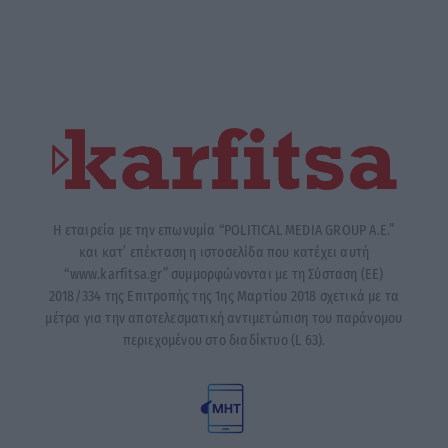
Η εταιρεία με την επωνυμία “POLITICAL MEDIA GROUP A.E.”
και κατ’ επέκταση η ιστοσελίδα που κατέχει αυτή
“www.karfitsa.gr” συμμορφώνονται με τη Σύσταση (ΕΕ)
2018/334 της Επιτροπής της 1ης Μαρτίου 2018 σχετικά με τα
μέτρα για την αποτελεσματική αντιμετώπιση του παράνομου
περιεχομένου στο διαδίκτυο (L 63).