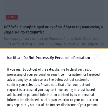
ΔΙΕΘΝΉ
Ταϊλάνδη: Πυροβολισμοί σε σχολείο βόρεια της Μπανγκόκ, 6
νεκροί και 15 τραυματίες
Συναγερμός σήμανε το πρωί της Παρασκευής στην Ταϊλάνδη, έπειτα
από ένοπλη επίθεση σε σχολείο της επαρχίας Νονθαμπούρι, βόρεια της
Μπανγκόκ....
ΑΝΑΡΤΉΘΗΚΕ ΑΠΌ
ΣΤΈΛΛΑ ΛΊΤΑΙΝΑ
07/08/2026
Karfitsa -
Do Not Process My Personal Information
If you wish to opt-out of the sale, sharing to third parties, or
processing of your personal or sensitive information for targeted
advertising by us, please use the below opt-out section to
confirm your selection. Please note that after your opt-out
request is processed you may continue seeing interest-based
ads based on personal information utilized by us or personal
information disclosed to third parties prior to your opt-out. You
may separately opt-out of the further disclosure of your personal