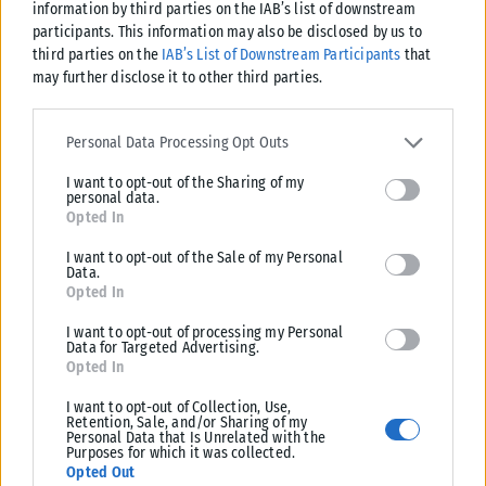
information by third parties on the IAB’s list of downstream
participants. This information may also be disclosed by us to
third parties on the
IAB’s List of Downstream Participants
that
may further disclose it to other third parties.
ΔΙΕΘΝΉ
Please note that this website/app uses one or more Google
services and may gather and store information including but not
Personal Data Processing Opt Outs
Τραμ συγκρούστηκαν στη Γερμανία: Πάνω από 25 τραυματίες,
limited to your visit or usage behaviour. You may click to grant or
οι 3 σοβαρά
I want to opt-out of the Sharing of my
deny consent to Google and its third-party tags to use your data
personal data.
Συναγερμός έχει σημάνει στη Γερμανία μετά από σοβαρό τροχαίο που
for below specified purposes in below Google consent section.
Opted In
σημειώθηκε στο Γκελζενκίρχεν, όταν δύο τραμ συγκρούστηκαν
μετωπικά με αποτέλεσμα...
I want to opt-out of the Sale of my Personal
Data.
ΑΝΑΡΤΉΘΗΚΕ ΑΠΌ
KARFITSANEWS
06/08/2026
Opted In
I want to opt-out of processing my Personal
Data for Targeted Advertising.
Opted In
I want to opt-out of Collection, Use,
Retention, Sale, and/or Sharing of my
Personal Data that Is Unrelated with the
Purposes for which it was collected.
Opted Out