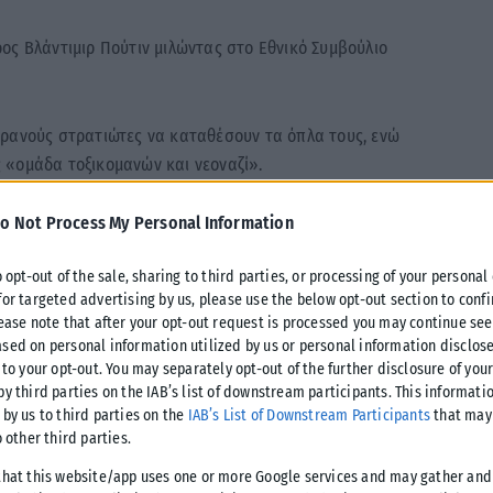
ος Βλάντιμιρ Πούτιν μιλώντας στο Εθνικό Συμβούλιο
κρανούς στρατιώτες να καταθέσουν τα όπλα τους, ενώ
 «ομάδα τοξικομανών και νεοναζί».
o Not Process My Personal Information
ίους προσπαθούν να κινητοποιήσουν για να μας
Αυτό γίνεται κατόπιν συμβουλών Αμερικανών».
o opt-out of the sale, sharing to third parties, or processing of your personal
for targeted advertising by us, please use the below opt-out section to conf
ι «μην επιτρέπετε σε αυτά τα εθνοτάγματα να
lease note that after your opt-out request is processed you may continue see
γονείς σας, για ανθρώπινη ασπίδα. Είναι πιο εύκολο να
sed on personal information utilized by us or personal information disclose
ατα ασφαλείας του Κιέβου».
 to your opt-out. You may separately opt-out of the further disclosure of you
by third parties on the IAB’s list of downstream participants. This informati
 by us to third parties on the
IAB’s List of Downstream Participants
that may 
o other third parties.
that this website/app uses one or more Google services and may gather and