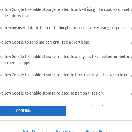
συνδέεται με τις διαπραγματεύσεις με το Ομάν
Οι Φρουροί της Επανάστασης στο Ιράν ανακοίνωσαν σήμερα
o allow Google to enable storage related to advertising like cookies on web
e identifiers in apps.
ότι το άνοιγμα των Στενών του Ορμούζ δεν σχετίζεται από τις
διαπραγματεύσεις...
o allow my user data to be sent to Google for online advertising purposes.
ΑΝΑΡΤΉΘΗΚΕ ΑΠΌ
KARFITSANEWS
08/08/2026
o allow Google to send me personalized advertising.
o allow Google to enable storage related to analytics like cookies on web or
dentifiers in apps.
o allow Google to enable storage related to functionality of the website or
o allow Google to enable storage related to personalization.
o allow Google to enable storage related to security, including
CONFIRM
cation functionality and fraud prevention, and other user protection.
Data Deletion
Data Access
Privacy Policy