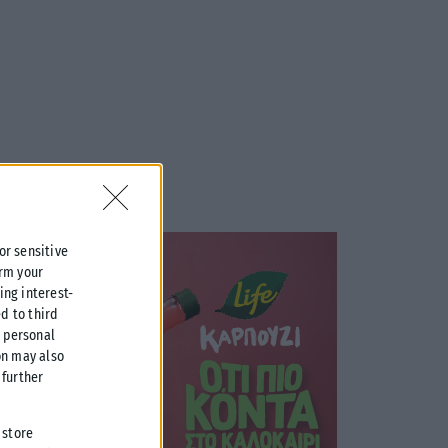
 or sensitive
irm your
ing interest-
d to third
r personal
on may also
further
 store