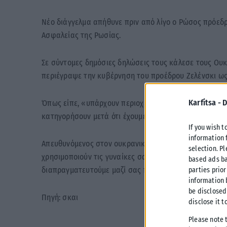
Νέο διάγγελμα απήθυνε πριν από λίγο ο Ρώσος πρόεδρ
Ασφαλείας της Ρωσίας.
Σε σύντομες δημόσιες δηλώσεις τους κάλεσε τους Ου
περιέγραψε την κυβέρνηση του προέδρου Ζελένσκι ως
Karfitsa -
D
Όπως είπε, «υπάρχουν περιοχές με αμάχους, τους οπο
κατηγορήσουν μετά ότι έχουμε επιτεθεί σε αμάχους. 
If you wish t
information 
Απευθυνόμενος στον ουκρανικό στρατό, τονίζοντας ότ
selection. P
χρησιμοποιούν τις γυναίκες σας, τα παιδιά σας, τους 
based ads ba
διαπραγματευτούμε μαζί σας παρά με ναζιστικά τάγμ
parties prior
information 
be disclosed
Πηγή: σκαι
disclose it t
Please note 