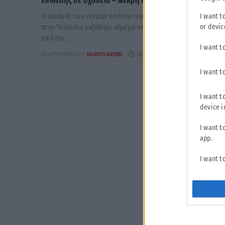
επίθεσης σε σχολείο – Νεκρή και 12χρονη
Ο αριθμός των νεκρών από την αιματηρή επίθεση σε σχολείο
I want t
or devic
στην Ταϊλάνδη αυξήθηκε σήμερα στους εννέα νεκρούς, μετά
από την...
I want t
ΑΝΑΡΤΉΘΗΚΕ ΑΠΌ
KARFITSANEWS
08/08/2026
I want t
I want t
device i
I want t
app.
I want t
I want t
authenti