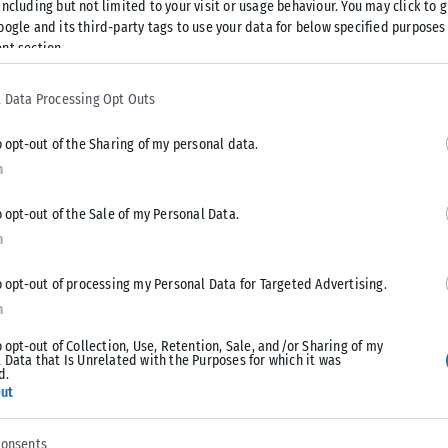
ncluding but not limited to your visit or usage behaviour. You may click to 
oogle and its third-party tags to use your data for below specified purposes
Tweet
Send
nt section.
 Data Processing Opt Outs
o opt-out of the Sharing of my personal data.
n
o opt-out of the Sale of my Personal Data.
n
o opt-out of processing my Personal Data for Targeted Advertising.
n
o opt-out of Collection, Use, Retention, Sale, and/or Sharing of my
 Data that Is Unrelated with the Purposes for which it was
d.
ΔΙΕΘΝΉ
ut
Ιράν: Το άνοιγμα των Στενών του Ορμούζ δεν
consents