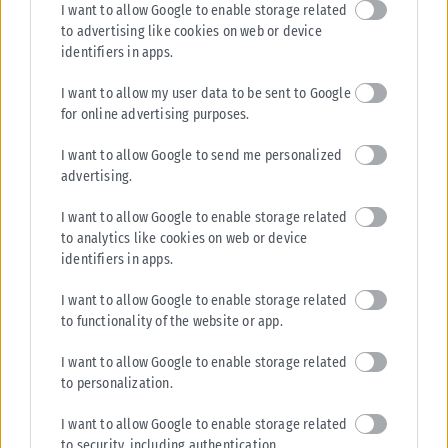
παρενόχληση που διατυπώνονται...
I want to allow Google to enable storage related
to advertising like cookies on web or device
ΑΝΑΡΤΉΘΗΚΕ ΑΠΌ
KARFITSANEWS
06/08/2026
identifiers in apps.
I want to allow my user data to be sent to Google
for online advertising purposes.
I want to allow Google to send me personalized
advertising.
I want to allow Google to enable storage related
to analytics like cookies on web or device
identifiers in apps.
I want to allow Google to enable storage related
to functionality of the website or app.
I want to allow Google to enable storage related
to personalization.
I want to allow Google to enable storage related
to security, including authentication