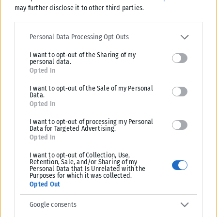
ΑΝΑΡΤΉΘΗΚΕ ΑΠΌ
KARFITSANEWS
06/08/2026
may further disclose it to other third parties.
Please note that this website/app uses one or more Google
services and may gather and store information including but not
Personal Data Processing Opt Outs
limited to your visit or usage behaviour. You may click to grant or
I want to opt-out of the Sharing of my
deny consent to Google and its third-party tags to use your data
personal data.
for below specified purposes in below Google consent section.
Opted In
I want to opt-out of the Sale of my Personal
Data.
Opted In
I want to opt-out of processing my Personal
Data for Targeted Advertising.
Opted In
ΔΙΕΘΝΉ
I want to opt-out of Collection, Use,
Retention, Sale, and/or Sharing of my
Personal Data that Is Unrelated with the
Ο Τζάρεντ Λέτο φέρεται να έχασε σημαντικό ρόλο λόγω
Purposes for which it was collected.
καταγγελιών για σεξουαλική παρενόχληση
Opted Out
Ο Τζάρεντ Λέτο φέρεται, σύμφωνα με δημοσιεύματα, να έχασε έναν
Google consents
σημαντικό κινηματογραφικό ρόλο λόγω κατηγοριών για σεξουαλική