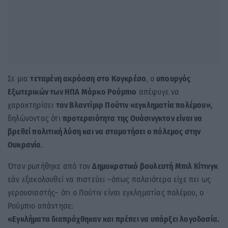
Σε μια
τεταμένη ακρόαση στο Κογκρέσο
, ο
υπουργός
Εξωτερικών των ΗΠΑ Μάρκο Ρούμπιο
απέφυγε να
χαρακτηρίσει
τον Βλαντίμιρ Πούτιν «εγκληματία πολέμου»
,
δηλώνοντας ότι
προτεραιότητα της Ουάσινγκτον είναι να
βρεθεί πολιτική λύση και να σταματήσει ο πόλεμος στην
Ουκρανία
.
Όταν ρωτήθηκε από τον
Δημοκρατικό βουλευτή Μπιλ Κίτινγκ
εάν εξακολουθεί να πιστεύει –όπως παλαιότερα είχε πει ως
γερουσιαστής– ότι ο Πούτιν είναι εγκληματίας πολέμου, ο
Ρούμπιο απάντησε:
«Εγκλήματα διαπράχθηκαν και πρέπει να υπάρξει λογοδοσία.