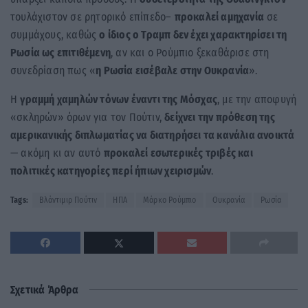
τουλάχιστον σε ρητορικό επίπεδο–
προκαλεί αμηχανία
σε
συμμάχους, καθώς
ο ίδιος ο Τραμπ δεν έχει χαρακτηρίσει τη
Ρωσία ως επιτιθέμενη
, αν και ο Ρούμπιο ξεκαθάρισε στη
συνεδρίαση πως «
η Ρωσία εισέβαλε στην Ουκρανία
».
Η
γραμμή χαμηλών τόνων έναντι της Μόσχας
, με την αποφυγή
«σκληρών» όρων για τον Πούτιν,
δείχνει την πρόθεση της
αμερικανικής διπλωματίας να διατηρήσει τα κανάλια ανοικτά
— ακόμη κι αν αυτό
προκαλεί εσωτερικές τριβές και
πολιτικές κατηγορίες περί ήπιων χειρισμών
.
Tags:
Βλάντιμιρ Πούτιν
ΗΠΑ
Μάρκο Ρούμπιο
Ουκρανία
Ρωσία
Σχετικά Άρθρα