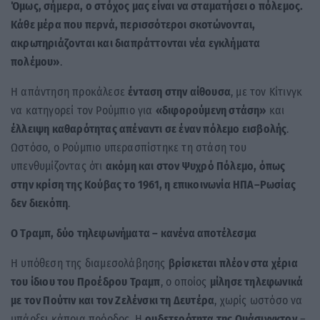
Όμως, σήμερα, ο στόχος μας είναι να σταματήσει ο πόλεμος.
Κάθε μέρα που περνά, περισσότεροι σκοτώνονται,
ακρωτηριάζονται και διαπράττονται νέα εγκλήματα
πολέμου»
.
Η απάντηση προκάλεσε
ένταση στην αίθουσα
, με τον Κίτινγκ
να κατηγορεί τον Ρούμπιο για
«διφορούμενη στάση»
και
έλλειψη καθαρότητας απέναντι σε έναν πόλεμο εισβολής
.
Ωστόσο, ο Ρούμπιο υπερασπίστηκε τη στάση του
υπενθυμίζοντας ότι
ακόμη και στον Ψυχρό Πόλεμο, όπως
στην κρίση της Κούβας το 1961, η επικοινωνία ΗΠΑ–Ρωσίας
δεν διεκόπη
.
Ο Τραμπ, δύο τηλεφωνήματα – κανένα αποτέλεσμα
Η υπόθεση της διαμεσολάβησης
βρίσκεται πλέον στα χέρια
του ίδιου του Προέδρου Τραμπ
, ο οποίος
μίλησε τηλεφωνικά
με τον Πούτιν και τον Ζελένσκι τη Δευτέρα
, χωρίς ωστόσο να
υπάρξει κάποια πρόοδος. Η
ουδετερότητα της Ουάσινγκτον
–