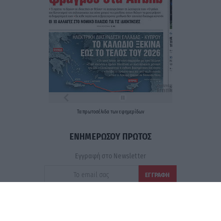
Τα
πρωτοσέλιδα
των
εφημερίδων
ΕΝΗΜΕΡΩΣΟΥ ΠΡΩΤΟΣ
Εγγραφή στο Newsletter
Ταυτότητα
Επικοινωνία & Διαφήμιση