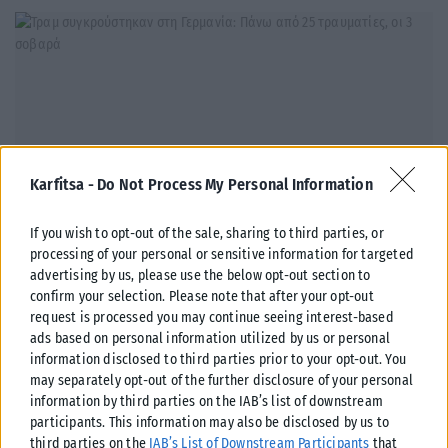
Karfitsa -
Do Not Process My Personal Information
If you wish to opt-out of the sale, sharing to third parties, or
processing of your personal or sensitive information for targeted
advertising by us, please use the below opt-out section to
ΔΙΕΘΝΉ
confirm your selection. Please note that after your opt-out
request is processed you may continue seeing interest-based
Τραμ συγκρούστηκαν στη Γερμανία: Πάνω από 25 τραυματίες,
ads based on personal information utilized by us or personal
οι 3 σοβαρά
information disclosed to third parties prior to your opt-out. You
Συναγερμός έχει σημάνει στη Γερμανία μετά από σοβαρό τροχαίο που
may separately opt-out of the further disclosure of your personal
information by third parties on the IAB’s list of downstream
σημειώθηκε στο Γκελζενκίρχεν, όταν δύο τραμ συγκρούστηκαν
participants. This information may also be disclosed by us to
μετωπικά με αποτέλεσμα...
third parties on the
IAB’s List of Downstream Participants
that