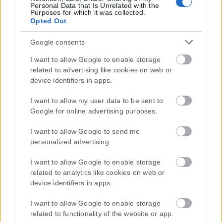
Personal Data that Is Unrelated with the
Purposes for which it was collected.
Opted Out
Google consents
I want to allow Google to enable storage
related to advertising like cookies on web or
device identifiers in apps.
I want to allow my user data to be sent to
Google for online advertising purposes.
I want to allow Google to send me
personalized advertising.
Η εταιρεία με την επωνυμία “POLITICAL MEDIA GROUP A.E.” και κατ’
επέκταση η ιστοσελίδα που κατέχει αυτή “www.karfitsa.gr”
I want to allow Google to enable storage
συμμορφώνονται με τη Σύσταση (ΕΕ) 2018/334 της Επιτροπής της
related to analytics like cookies on web or
1ης Μαρτίου 2018 σχετικά με τα μέτρα για την αποτελεσματική
device identifiers in apps.
αντιμετώπιση του παράνομου περιεχομένου στο διαδίκτυο (L 63).
I want to allow Google to enable storage
related to functionality of the website or app.