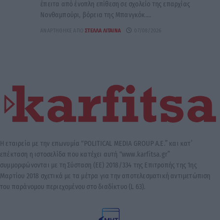
έπειτα από ένοπλη επίθεση σε σχολείο της επαρχίας
Νονθαμπούρι, βόρεια της Μπανγκόκ....
ΑΝΑΡΤΉΘΗΚΕ ΑΠΌ
ΣΤΈΛΛΑ ΛΊΤΑΙΝΑ
07/08/2026
Η εταιρεία με την επωνυμία “POLITICAL MEDIA GROUP A.E.” και κατ’
επέκταση η ιστοσελίδα που κατέχει αυτή “www.karfitsa.gr”
συμμορφώνονται με τη Σύσταση (ΕΕ) 2018/334 της Επιτροπής της 1ης
Μαρτίου 2018 σχετικά με τα μέτρα για την αποτελεσματική αντιμετώπιση
του παράνομου περιεχομένου στο διαδίκτυο (L 63).