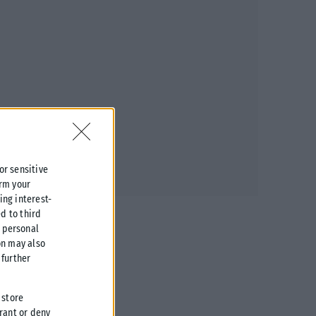
 or sensitive
irm your
ing interest-
d to third
r personal
on may also
further
 store
grant or deny