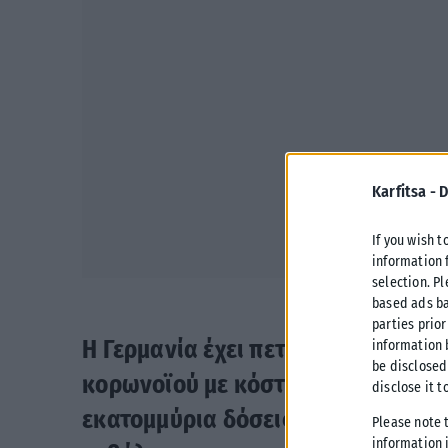
Karfitsa -
D
If you wish t
information 
selection. P
based ads ba
parties prior
Η Γερμανία έχει πετάξει 83 εκατομ
information 
be disclosed
κορωνοϊού με κόστος 1,6 δισεκατο
disclose it t
εκατομμύρια δόσεις σε απόθεμα, ε
Please note 
information i