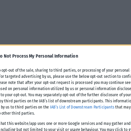
o Not Process My Personal Information
o opt-out of the sale, sharing to third parties, or processing of your personal
for targeted advertising by us, please use the below opt-out section to conf
lease note that after your opt-out request is processed you may continue see
sed on personal information utilized by us or personal information disclose
 to your opt-out. You may separately opt-out of the further disclosure of you
μύρια δόσεις εμβολίων κατά του
by third parties on the IAB’s list of downstream participants. This informati
 by us to third parties on the
IAB’s List of Downstream Participants
that may 
μμυρίων ευρώ και έχει 120
o other third parties.
νώ πρόκειται να λάβει περισσότερα
that this website/app uses one or more Google services and may gather and
ncluding but not limited to your visit or usage behaviour. You may click to 