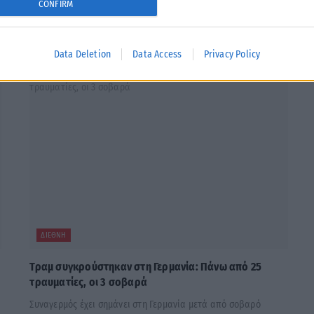
CONFIRM
Data Deletion
Data Access
Privacy Policy
ΔΙΕΘΝΉ
Τραμ συγκρούστηκαν στη Γερμανία: Πάνω από 25
τραυματίες, οι 3 σοβαρά
Συναγερμός έχει σημάνει στη Γερμανία μετά από σοβαρό