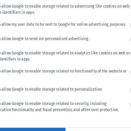
o allow Google to enable storage related to advertising like cookies on web
e identifiers in apps.
ι θα ανέλθει σε δισεκατομμύρια ευρώ.
o allow my user data to be sent to Google for online advertising purposes.
ων εμβολίων που σπαταλήθηκαν, ανέφερε ότι από τα 29
του πρώτου τριμήνου του 2023, 5 εκατομμύρια ήταν Moderna,
o allow Google to send me personalized advertising.
τομμύρια Novavax.
o allow Google to enable storage related to analytics like cookies on web or
dentifiers in apps.
 θα λάβουν κι άλλες δόσεις λόγω του συμβολαίου της
εων που πρόκειται να λάβει το μπλοκ δεν είναι δημόσιος,
o allow Google to enable storage related to functionality of the website or
ολογίζεται ότι ο αριθμός είναι 260 εκατομμύρια δόσεις που
ων ετών – ή 65 εκατομμύρια δόσεις ετησίως.
o allow Google to enable storage related to personalization.
o allow Google to enable storage related to security, including
cation functionality and fraud prevention, and other user protection.
Tweet
Send