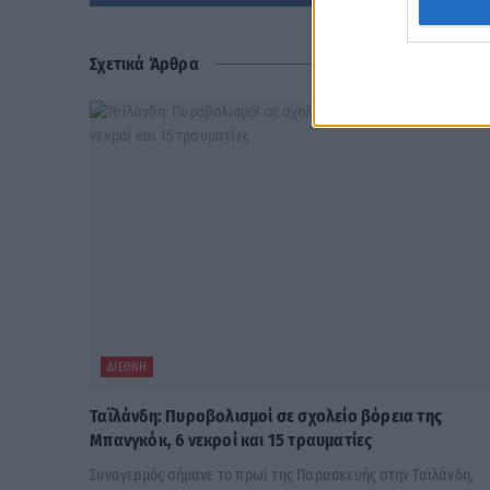
Σχετικά Άρθρα
ΔΙΕΘΝΉ
Ταϊλάνδη: Πυροβολισμοί σε σχολείο βόρεια της
Μπανγκόκ, 6 νεκροί και 15 τραυματίες
Συναγερμός σήμανε το πρωί της Παρασκευής στην Ταϊλάνδη,