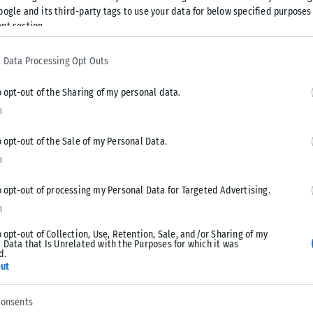
ασμός έχει μειωθεί.
oogle and its third-party tags to use your data for below specified purposes
nt section.
ώρας, η Γερμανία απέσυρε 54 εκατομμύρια δόσεις του
29 εκατομμύρια το πρώτο τρίμηνο του 2023.
 Data Processing Opt Outs
ίναι υψηλότερος. Το υπουργείο δεν έδωσε στοιχεία για τα
o opt-out of the Sharing of my personal data.
 και τόνισε επίσης ότι τα ομόσπονδα κρατίδια και οι
n
να αναφέρουν τα απόβλητα εμβολίων.
o opt-out of the Sale of my Personal Data.
n
ουν σε απόθεμα, καθώς ο αριθμός όσων εμβολιάζονται έχει
ανισμού ελέγχου ασθενειών της ΕΕ δείχνουν ότι συνολικά
o opt-out of processing my Personal Data for Targeted Advertising.
άδα της 5ης Ιουνίου. Και 1.462 άνθρωποι εμβολιάστηκαν τις
n
o opt-out of Collection, Use, Retention, Sale, and/or Sharing of my
 Data that Is Unrelated with the Purposes for which it was
d.
ηθούν το φθινόπωρο, καθώς τα συστήματα υγείας
ut
αι απίθανο να επηρεάσει τα 120 εκατομμύρια εμβόλια που
μό 83 εκατομμυρίων ανθρώπων και έχει χορηγήσει συνολικά
consents
 της πανδημίας.