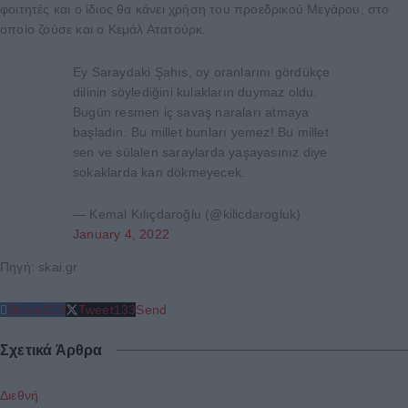
φοιτητές και ο ίδιος θα κάνει χρήση του προεδρικού Μεγάρου, στο
οποίο ζούσε και ο Κεμάλ Ατατούρκ.
Ey Saraydaki Şahıs, oy oranlarını gördükçe
dilinin söylediğini kulakların duymaz oldu.
Bugün resmen iç savaş naraları atmaya
başladın. Bu millet bunları yemez! Bu millet
sen ve sülalen saraylarda yaşayasınız diye
sokaklarda kan dökmeyecek.
— Kemal Kılıçdaroğlu (@kilicdarogluk)
January 4, 2022
Πηγή: skai.gr
Share
213
Tweet
133
Send
Σχετικά Άρθρα
Διεθνή